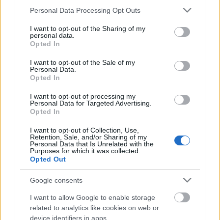
Please note that this website/app uses one or more Google
Personal Data Processing Opt Outs
Mogą Cię zainteresować również hasła
services and may gather and store information including but
not limited to your visit or usage behaviour. You may click to
I want to opt-out of the Sharing of my
personal data.
grant or deny consent to Google and its third-party tags to
samoczwart
Opted In
use your data for below specified purposes in below Google
consent section.
I want to opt-out of the Sale of my
Personal Data.
opus
Opted In
I want to opt-out of processing my
Personal Data for Targeted Advertising.
Opted In
bigot
I want to opt-out of Collection, Use,
Retention, Sale, and/or Sharing of my
Personal Data that Is Unrelated with the
Brexit
Purposes for which it was collected.
Opted Out
Google consents
wychynąć
I want to allow Google to enable storage
related to analytics like cookies on web or
device identifiers in apps.