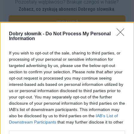
Pozostały wątpliwości? Brakuje czegoś w haśle?
Zobacz, co zyskują abonenci Dobrego słownika.
SPRAWDŹ
Dobry słownik -
Do Not Process My Personal
Information
Często sprawdzane
If you wish to opt-out of the sale, sharing to third parties, or
processing of your personal or sensitive information for
Skąd się biorą fryty?
targeted advertising by us, please use the below opt-out
Odmiana a wymowa. Problematyczne przypadki
section to confirm your selection. Please note that after your
Odmiana:
łutu szczęścia
czy
łuta szczęścia
?
opt-out request is processed you may continue seeing
interest-based ads based on personal information utilized by
us or personal information disclosed to third parties prior to
Ciekawostki
your opt-out. You may separately opt-out of the further
disclosure of your personal information by third parties on the
bardzo
— Tak bardzo nieokolicznik
IAB’s list of downstream participants. This information may
RSS
— Pochodzenie nazwy
RSS
also be disclosed by us to third parties on the
IAB’s List of
kaznodzieja
— Kaznodzieja — co to właściwie znaczy?
Downstream Participants
that may further disclose it to other
third parties.