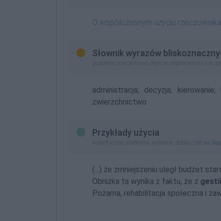
O współczesnym użyciu rzeczownik
Słownik wyrazów bliskoznaczny
podobne znaczeniowo (lepsze odpowiedniki lub z
administracja;
decyzja;
kierowanie;
zwierzchnictwo
Przykłady użycia
autentyczne, starannie wybrane, zobacz też
na blo
(...) że zmniejszeniu uległ budżet sta
Obniżka ta wynika z faktu, że z
gesti
Pożarna, rehabilitacja społeczna i zaw