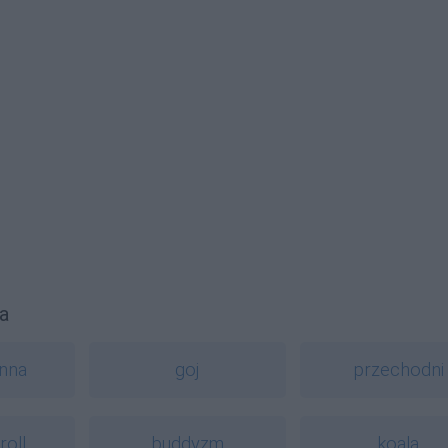
a
nna
goj
przechodni
roll
buddyzm
koala