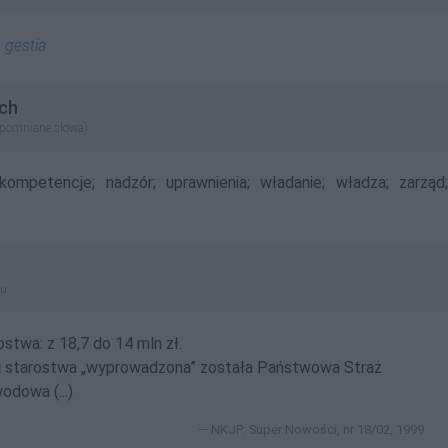
a
gestia
ch
apomniane słowa)
kompetencje;
nadzór;
uprawnienia;
władanie;
władza;
zarząd
gu
rostwa: z 18,7 do 14 mln zł.
i
starostwa „wyprowadzona” została Państwowa Straż
odowa (...)
NKJP: Super Nowości, nr 18/02, 1999