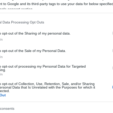
gu
 to Google and its third-party tags to use your data for below specifi
ogle consent section.
ą nagrodę za swe osiągnięcia w badaniach świata galaktyk,
kolicznościowego wykładu. Wybór tematu pozostawiono
w
l Data Processing Opt Outs
 do nie kończących się rozterek. Tak było i tym razem.
o opt-out of the Sharing of my personal data.
NKJP: Jarosław Włodarczyk, Wędrówki niebieskie, 1999
In
o opt-out of the Sale of my Personal Data.
anizowanie w przypadku zagrożenia sztabu antykryzysowego.
In
ąbczyńskiego, który powinien czekać na wezwanie...
Gąbczyński — że sprawa organizacji sztabu leży
w gestii
to opt-out of processing my Personal Data for Targeted
ing.
In
t, a współpracę służb koordynuje Służba Kryzysowa Miasta.
o opt-out of Collection, Use, Retention, Sale, and/or Sharing
NKJP: Grzegorz Mathea, IV Rzeczpospolita, 2005
ersonal Data that Is Unrelated with the Purposes for which it
lected.
Out
,
)
ewne
kolokacje
consents