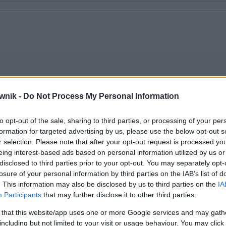
estii
jakiegoś urzędu, instytucji, grupy osób, to mają one
wnik -
Do Not Process My Personal Information
za zarządzania tym na podstawie prawa lub nadanego
to opt-out of the sale, sharing to third parties, or processing of your per
formation for targeted advertising by us, please use the below opt-out s
r selection. Please note that after your opt-out request is processed y
ch
eing interest-based ads based on personal information utilized by us or
apomniane słowa)
disclosed to third parties prior to your opt-out. You may separately opt-
losure of your personal information by third parties on the IAB’s list of
. This information may also be disclosed by us to third parties on the
IA
rawnieniach;
w zakresie działania;
we właściwości
Participants
that may further disclose it to other third parties.
 that this website/app uses one or more Google services and may gath
including but not limited to your visit or usage behaviour. You may click 