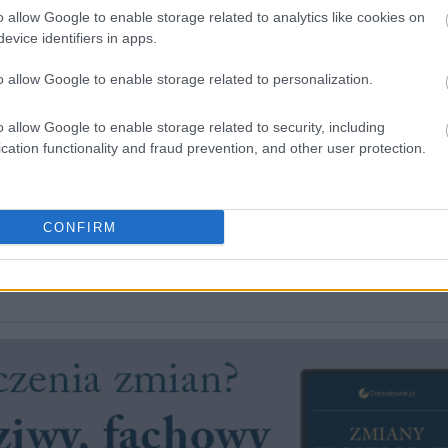
o allow Google to enable storage related to analytics like cookies on
e:
jest;
leży;
pozostaje;
pozostawić;
znajduje się;
zostawić
evice identifiers in apps.
ne:
administracji państwowej;
kuratorium;
prezydenta;
o allow Google to enable storage related to personalization.
o allow Google to enable storage related to security, including
cation functionality and fraud prevention, and other user protection.
CONFIRM