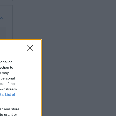
sonal or
ection to
ou may
 personal
out of the
 downstream
B’s List of
er and store
to grant or