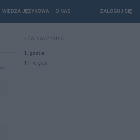
WIEDZA JĘZYKOWA
O NAS
ZALOGUJ SIĘ
ZWIŃ WSZYSTKO
1. gestia
1.1. w gestii