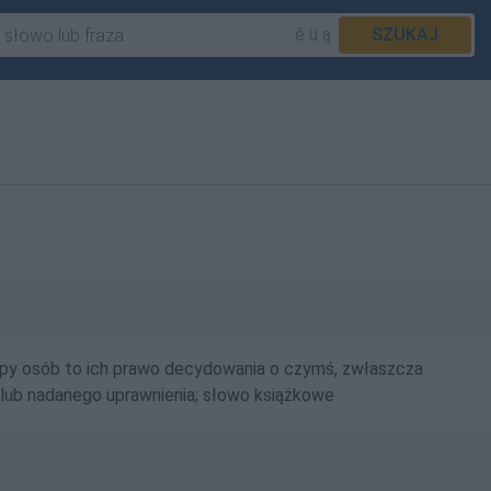
é ü ą
SZUKAJ
grupy osób to ich prawo decydowania o czymś, zwłaszcza
lub nadanego uprawnienia; słowo książkowe