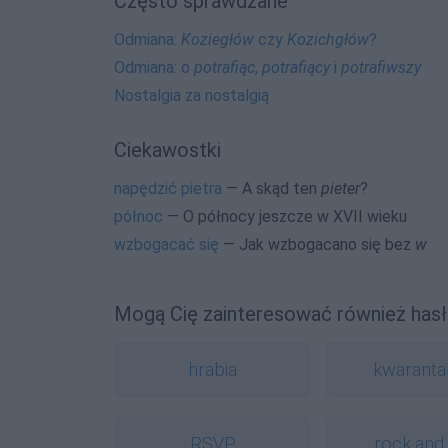
Często sprawdzane
Odmiana:
Koziegłów
czy
Kozichgłów
?
Odmiana: o
potrafiąc
,
potrafiący
i
potrafiwszy
Nostalgia za nostalgią
Ciekawostki
napędzić pietra
— A skąd ten
pieter
?
północ
— O północy jeszcze w XVII wieku
wzbogacać się
— Jak wzbogacano się bez
w
Mogą Cię zainteresować również hasł
hrabia
kwaranta
RSVP
rock and 