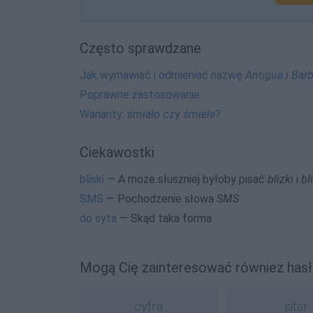
Często sprawdzane
Jak wymawiać i odmieniać nazwę
Antigua i Bar
Poprawne zastosowanie
Warianty:
śmiało
czy
śmiele
?
Ciekawostki
bliski
— A może słuszniej byłoby pisać
blizki
i
bl
SMS
— Pochodzenie słowa
SMS
do syta
— Skąd taka forma
Mogą Cię zainteresować również hasł
cyfra
sitar