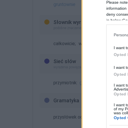
Please note
gruntownie
information 
deny consent
in below Go
Słownik wyrazów bliskoznaczny
podobne znaczeniowo (lepsze odpowiedniki lub z
Persona
całkowicie;
w całości
I want t
Opted 
Sieć słów
I want t
wyrażenia powiązane z opisywanym (
wyrazy pokr
Opted 
przymiotnik:
generalny
I want 
Advertis
Opted 
Gramatyka
I want t
of my P
was col
przysłówek odprzymiotnikowy niesto
Opted 