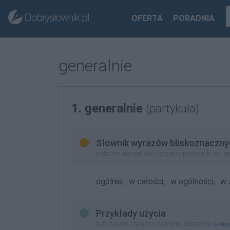
OFERTA
PORADNIA
generalnie
1. generalnie
(partykuła)
Słownik wyrazów bliskoznaczny
podobne znaczeniowo (lepsze odpowiedniki lub z
ogólnie;
w całości;
w ogólności;
w 
Przykłady użycia
autentyczne, starannie wybrane, zobacz też
na blo