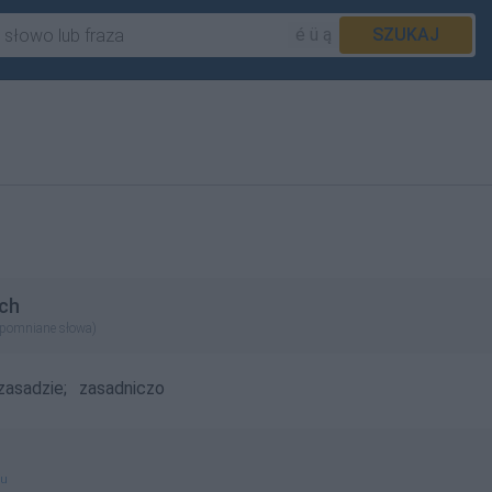
é ü ą
SZUKAJ
ch
apomniane słowa)
zasadzie;
zasadniczo
gu