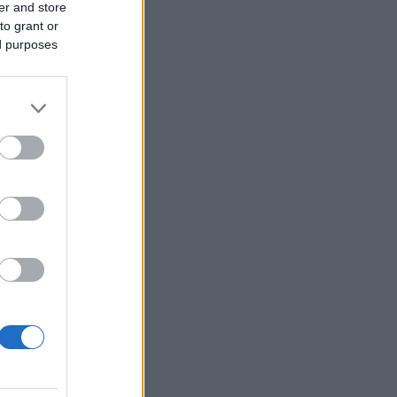
er and store
to grant or
ed purposes