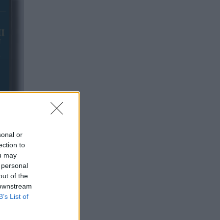
sonal or
ection to
ou may
 personal
out of the
 downstream
B’s List of