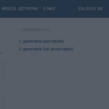
WIEDZA JĘZYKOWA
O NAS
ZALOGUJ SIĘ
ZWIŃ WSZYSTKO
1. generalnie (partykuła)
2. generalnie (np. posprzątać)