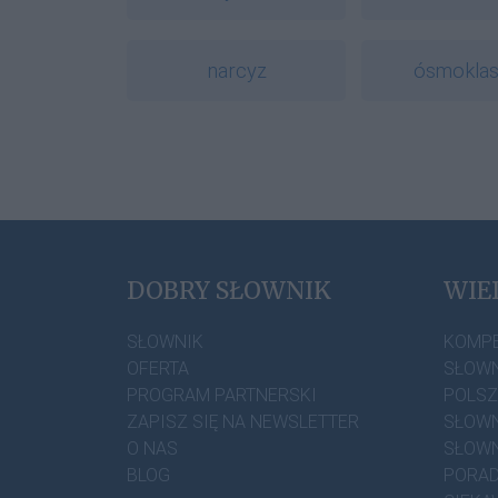
narcyz
ósmoklas
DOBRY SŁOWNIK
WIE
SŁOWNIK
KOMP
OFERTA
SŁOWN
PROGRAM PARTNERSKI
POLS
ZAPISZ SIĘ NA NEWSLETTER
SŁOWN
O NAS
SŁOWN
BLOG
PORAD