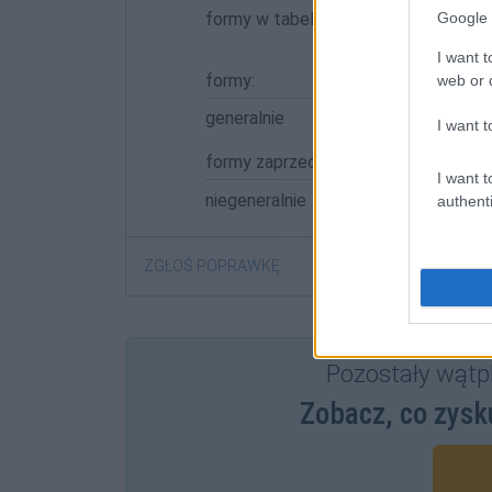
formy w tabelce:
Google 
I want t
formy:
web or d
generalnie
I want t
formy zaprzeczone:
I want t
niegeneralnie
authenti
ZGŁOŚ POPRAWKĘ
Pozostały wątp
Zobacz, co zysk