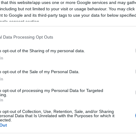
 that this website/app uses one or more Google services and may gath
including but not limited to your visit or usage behaviour. You may click 
 to Google and its third-party tags to use your data for below specifi
ogle consent section.
ch
apomniane słowa)
l Data Processing Opt Outs
o opt-out of the Sharing of my personal data.
In
o opt-out of the Sale of my Personal Data.
,
)
ewne
kolokacje
In
to opt-out of processing my Personal Data for Targeted
ing.
In
o opt-out of Collection, Use, Retention, Sale, and/or Sharing
ersonal Data that Is Unrelated with the Purposes for which it
lected.
pniowalny
Out