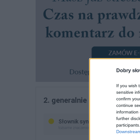
Dobry sło
If you wish 
sensitive in
2. generalnie
confirm you
(np. posprzątać)
continue se
information 
further disc
Słownik synonimów
participants
tożsame znaczeniowo (zastępcze słowa)
Downstream 