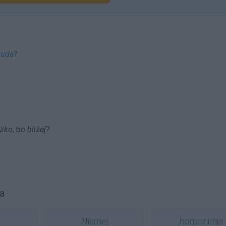
buda
?
izko
, bo
bliżej
?
a
Niamej
homonimia