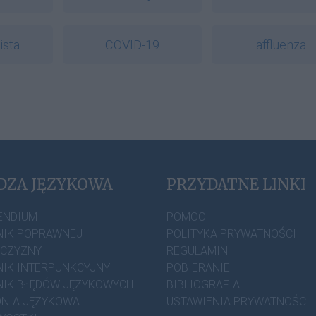
ista
COVID-19
affluenza
DZA JĘZYKOWA
PRZYDATNE LINKI
ENDIUM
POMOC
IK POPRAWNEJ
POLITYKA PRYWATNOŚCI
ZCZYZNY
REGULAMIN
IK INTERPUNKCYJNY
POBIERANIE
IK BŁĘDÓW JĘZYKOWYCH
BIBLIOGRAFIA
NIA JĘZYKOWA
USTAWIENIA PRYWATNOŚCI