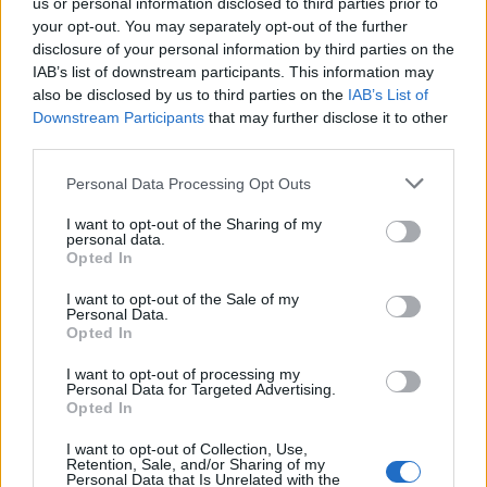
us or personal information disclosed to third parties prior to
Często sprawdzane
your opt-out. You may separately opt-out of the further
disclosure of your personal information by third parties on the
Opieramy się na przyimku
IAB’s list of downstream participants. This information may
Dodatni przysłówek w połączeniu z
rozczarować
also be disclosed by us to third parties on the
IAB’s List of
Kilka wisien?
Downstream Participants
that may further disclose it to other
third parties.
Ciekawostki
Please note that this website/app uses one or more Google
Personal Data Processing Opt Outs
services and may gather and store information including but
arcypolski
— Zbyt arcypolskie?
not limited to your visit or usage behaviour. You may click to
I want to opt-out of the Sharing of my
personal data.
Misia
— A konfacela?
grant or deny consent to Google and its third-party tags to
Opted In
use your data for below specified purposes in below Google
Shakespeare
— Czym trząsł Shakespeare
consent section.
I want to opt-out of the Sale of my
Personal Data.
Opted In
Mogą Cię zainteresować również hasła
I want to opt-out of processing my
Personal Data for Targeted Advertising.
Opted In
ósmoklasista
I want to opt-out of Collection, Use,
Retention, Sale, and/or Sharing of my
Personal Data that Is Unrelated with the