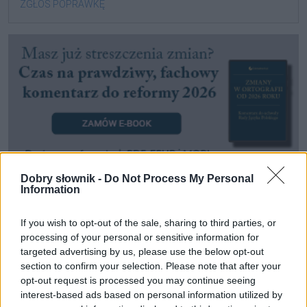
ZGŁOŚ POPRAWKĘ
Dobry słownik -
Do Not Process My Personal
Information
Pozostały wątpliwości? Brakuje czegoś w haśle?
If you wish to opt-out of the sale, sharing to third parties, or
Zobacz, co zyskują abonenci Dobrego słownika.
processing of your personal or sensitive information for
targeted advertising by us, please use the below opt-out
SPRAWDŹ
section to confirm your selection. Please note that after your
opt-out request is processed you may continue seeing
interest-based ads based on personal information utilized by