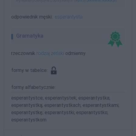
wyrażenia powiązane z opisywanym (
,
)
wyrazy pokrewne
kolokacje
odpowiednik męski:
esperantysta
Gramatyka
rzeczownik
rodzaj żeński
odmienny
formy w tabelce:
formy alfabetycznie:
esperantystce; esperantystek; esperantystka;
esperantystką; esperantystkach; esperantystkami;
esperantystkę; esperantystki; esperantystko;
esperantystkom