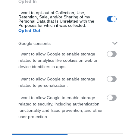
Opted In
Pozostały wątpliwości? Brakuje czegoś w haśle?
Zobacz, co zyskują abonenci Dobrego słownika.
I want to opt-out of Collection, Use,
Retention, Sale, and/or Sharing of my
Personal Data that Is Unrelated with the
SPRAWDŹ
Purposes for which it was collected.
Opted Out
Google consents
Często sprawdzane
I want to allow Google to enable storage
related to analytics like cookies on web or
Przyimki dla Węgier
device identifiers in apps.
Nadużywane?
Pisownia:
joker
czy
dżoker
I want to allow Google to enable storage
related to personalization.
Ciekawostki
I want to allow Google to enable storage
related to security, including authentication
neandertalczyk
— Skąd się wziął
neandertalczyk
functionality and fraud prevention, and other
gołda
— Dlaczego na wódkę mówi się gołda?
user protection.
pijany
— Ze mną się nie napijesz?