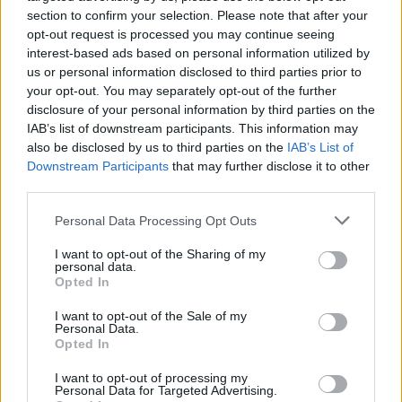
section to confirm your selection. Please note that after your
korekta;
redagowanie
opt-out request is processed you may continue seeing
interest-based ads based on personal information utilized by
us or personal information disclosed to third parties prior to
Gramatyka
your opt-out. You may separately opt-out of the further
disclosure of your personal information by third parties on the
rzeczownik
rodzaj żeński
odmienny
IAB’s list of downstream participants. This information may
also be disclosed by us to third parties on the
IAB’s List of
Downstream Participants
that may further disclose it to other
formy w tabelce:
third parties.
Please note that this website/app uses one or more Google
Personal Data Processing Opt Outs
formy alfabetycznie:
services and may gather and store information including but
not limited to your visit or usage behaviour. You may click to
I want to opt-out of the Sharing of my
edycja; edycją; edycjach; edycjami; edycje; edycję;
personal data.
grant or deny consent to Google and its third-party tags to
edycji; edycjo; edycjom
Opted In
use your data for below specified purposes in below Google
consent section.
I want to opt-out of the Sale of my
Personal Data.
ZGŁOŚ POPRAWKĘ
Opted In
I want to opt-out of processing my
Personal Data for Targeted Advertising.