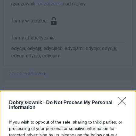
rzeczownik
rodzaj żeński
odmienny
formy w tabelce:
formy alfabetycznie:
edycja; edycją; edycjach; edycjami; edycje; edycję;
edycji; edycjo; edycjom
ZGŁOŚ POPRAWKĘ
3. edycja
(tekstu)
Dobry słownik -
Do Not Process My Personal
Information
Słownik wyrazów bliskoznacznych
If you wish to opt-out of the sale, sharing to third parties, or
podobne znaczeniowo (lepsze odpowiedniki lub zapomniane słowa)
processing of your personal or sensitive information for
targeted advertising by us, please use the below opt-out