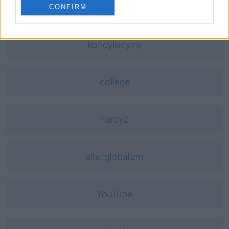
CONFIRM
Mogą Cię zainteresować również hasła
koncyliacyjny
college
narcyz
alterglobalizm
YouTube