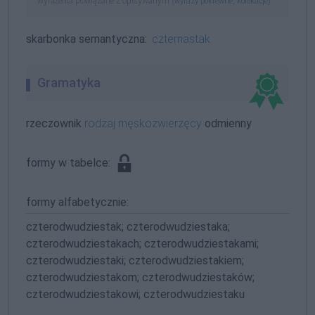
wyrażenia powiązane z opisywanym (
,
)
wyrazy pokrewne
kolokacje
skarbonka semantyczna:
czternastak
Gramatyka
rzeczownik
rodzaj męskozwierzęcy
odmienny
formy w tabelce:
formy alfabetycznie:
czterodwudziestak; czterodwudziestaka;
czterodwudziestakach; czterodwudziestakami;
czterodwudziestaki; czterodwudziestakiem;
czterodwudziestakom; czterodwudziestaków;
czterodwudziestakowi; czterodwudziestaku