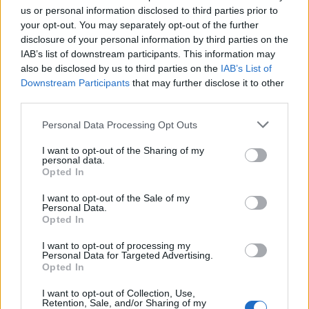
us or personal information disclosed to third parties prior to
Często sprawdzane
your opt-out. You may separately opt-out of the further
disclosure of your personal information by third parties on the
Łączliwość
IAB’s list of downstream participants. This information may
also be disclosed by us to third parties on the
IAB’s List of
Jak zwracać się do arcybiskupa
Downstream Participants
that may further disclose it to other
Mam aby dwa jabłka
third parties.
Please note that this website/app uses one or more Google
Personal Data Processing Opt Outs
Ciekawostki
services and may gather and store information including but
not limited to your visit or usage behaviour. You may click to
I want to opt-out of the Sharing of my
menel
— Pochodzenie wyrazu
menel
personal data.
grant or deny consent to Google and its third-party tags to
Opted In
mandragora
— Magiczna mandragora
use your data for below specified purposes in below Google
napędzić pietra
— A skąd ten
pieter
?
consent section.
I want to opt-out of the Sale of my
Personal Data.
Opted In
Mogą Cię zainteresować również hasła
I want to opt-out of processing my
Personal Data for Targeted Advertising.
Opted In
chędożyć
I want to opt-out of Collection, Use,
Retention, Sale, and/or Sharing of my