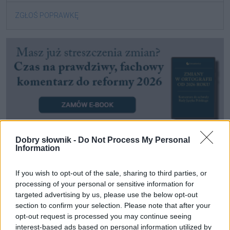
ZGŁOŚ POPRAWKĘ
Dobry słownik -
Do Not Process My Personal
Information
Pozostały wątpliwości? Brakuje czegoś w haśle?
If you wish to opt-out of the sale, sharing to third parties, or
Zobacz, co zyskują abonenci Dobrego słownika.
processing of your personal or sensitive information for
targeted advertising by us, please use the below opt-out
SPRAWDŹ
section to confirm your selection. Please note that after your
opt-out request is processed you may continue seeing
interest-based ads based on personal information utilized by