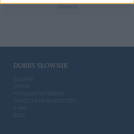
dziewica
DOBRY SŁOWNIK
SŁOWNIK
OFERTA
PROGRAM PARTNERSKI
ZAPISZ SIĘ NA NEWSLETTER
O NAS
BLOG