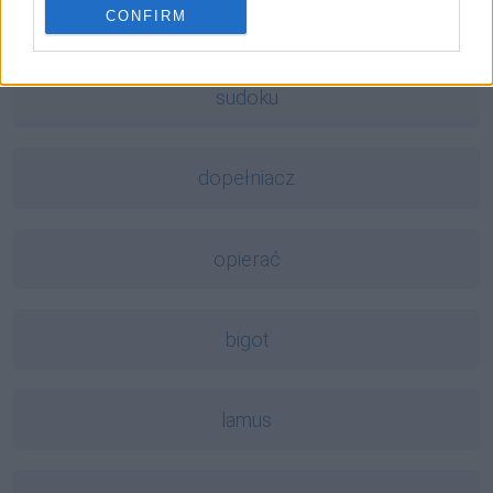
CONFIRM
Mogą Cię zainteresować również hasła
sudoku
dopełniacz
opierać
bigot
lamus