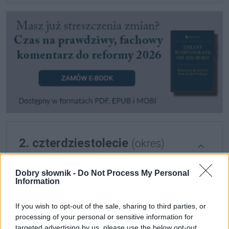
2. czterdziestolecie
(okres)
Dobry słownik -
Do Not Process My Personal
Definicja
Information
If you wish to opt-out of the sale, sharing to third parties, or
czterdziestolecie
to także okres czterdziestu lat
processing of your personal or sensitive information for
targeted advertising by us, please use the below opt-out