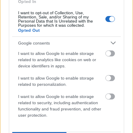
Opted In
Zobacz, co zyskują abonenci Dobrego słownika.
I want to opt-out of Collection, Use,
SPRAWDŹ
Retention, Sale, and/or Sharing of my
Personal Data that Is Unrelated with the
Purposes for which it was collected.
Opted Out
Często sprawdzane
Google consents
I want to allow Google to enable storage
Jak się nazywa rodzina z
Romea i Julii
?
related to analytics like cookies on web or
Poprawne użycie
device identifiers in apps.
O szyku wyrazu
natomiast
I want to allow Google to enable storage
related to personalization.
Ciekawostki
I want to allow Google to enable storage
uzus
— Uzus? To może dodacie poszłem?
related to security, including authentication
niedźwiedź
— Jak się nazywają świąteczne dni tygodnia u
functionality and fraud prevention, and other
niedźwiedzi?
user protection.
jabłko
— Wymowa słowa jabłko w jesieni średniowiecza