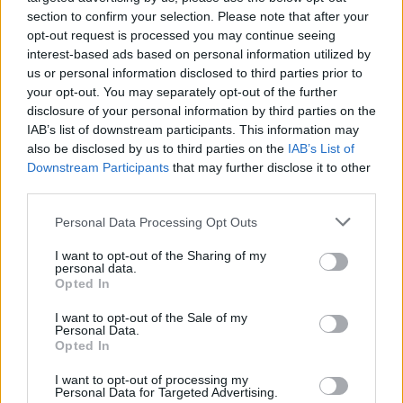
Gramatyka
section to confirm your selection. Please note that after your
opt-out request is processed you may continue seeing
interest-based ads based on personal information utilized by
rzeczownik
rodzaj nijaki
odmienny
us or personal information disclosed to third parties prior to
your opt-out. You may separately opt-out of the further
disclosure of your personal information by third parties on the
formy w tabelce:
IAB’s list of downstream participants. This information may
also be disclosed by us to third parties on the
IAB’s List of
formy alfabetycznie:
Downstream Participants
that may further disclose it to other
third parties.
czterdziestoleci; czterdziestolecia;
Please note that this website/app uses one or more Google
czterdziestoleciach; czterdziestoleciami;
Personal Data Processing Opt Outs
services and may gather and store information including but
czterdziestolecie; czterdziestoleciem;
not limited to your visit or usage behaviour. You may click to
I want to opt-out of the Sharing of my
czterdziestoleciom; czterdziestoleciu
personal data.
grant or deny consent to Google and its third-party tags to
Opted In
use your data for below specified purposes in below Google
consent section.
ZGŁOŚ POPRAWKĘ
I want to opt-out of the Sale of my
Personal Data.
Opted In
I want to opt-out of processing my
Pozostały wątpliwości? Brakuje czegoś w haśle?
Personal Data for Targeted Advertising.