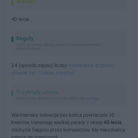
Wariant
40-lecie
Reguły
reguły językowe, zasady pisowni (nowe opracowanie z
komentarzami)
24. (sposób zapisu) liczby:
konstrukcje liczbowo-
słowne (np.
10-lecie
,
3-krotny
)
Przykłady użycia
autentyczne, starannie wybrane, zobacz też
na blogu
Wietnamska telewizja bez końca powtarzała 30
kwietnia transmisję wielkiej parady z okazji
40-lecia
zdobycia Sajgonu przez komunistów. Ale mieszkańcy
miasta nie świętowali.