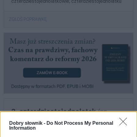
czterdziestojednolatkowie; czterdziestojednolatku
ZGŁOŚ POPRAWKĘ
2. czterdziestojednolatek
(np.
auto)
Dobry słownik -
Do Not Process My Personal
Information