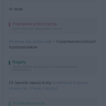
41-latek
Poprawna polszczyzna
cenne informacje, niespodzianki, haczyki
Wczesne lata, późny wiek
— O poprawności
późnych
trzydziestolatków
Reguły
reguły językowe, zasady pisowni (nowe opracowanie z
komentarzami)
24. (sposób zapisu) liczby:
konstrukcje liczbowo-
słowne (np.
10-lecie
,
3-krotny
)
Przykłady użycia