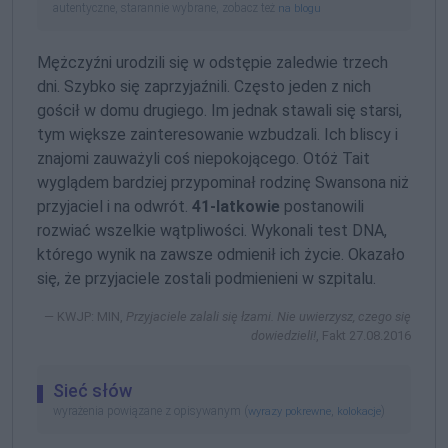
autentyczne, starannie wybrane, zobacz też
na blogu
Mężczyźni urodzili się w odstępie zaledwie trzech
dni. Szybko się zaprzyjaźnili. Często jeden z nich
gościł w domu drugiego. Im jednak stawali się starsi,
tym większe zainteresowanie wzbudzali. Ich bliscy i
znajomi zauważyli coś niepokojącego. Otóż Tait
wyglądem bardziej przypominał rodzinę Swansona niż
przyjaciel i na odwrót.
41-latkowie
postanowili
rozwiać wszelkie wątpliwości. Wykonali test DNA,
którego wynik na zawsze odmienił ich życie. Okazało
się, że przyjaciele zostali podmienieni w szpitalu.
KWJP: MIN,
Przyjaciele zalali się łzami. Nie uwierzysz, czego się
dowiedzieli!
, Fakt 27.08.2016
Sieć słów
wyrażenia powiązane z opisywanym (
,
)
wyrazy pokrewne
kolokacje