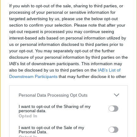
Definicja
If you wish to opt-out of the sale, sharing to third parties, or
processing of your personal or sensitive information for
targeted advertising by us, please use the below opt-out
czterdziestojednolatek
to zwierzę, roślina lub
section to confirm your selection. Please note that after your
rzecz mające czterdzieści jeden lat
opt-out request is processed you may continue seeing
interest-based ads based on personal information utilized by
us or personal information disclosed to third parties prior to
Wariant
your opt-out. You may separately opt-out of the further
disclosure of your personal information by third parties on the
IAB’s list of downstream participants. This information may
41-latek
also be disclosed by us to third parties on the
IAB’s List of
Downstream Participants
that may further disclose it to other
third parties.
Reguły
reguły językowe, zasady pisowni (nowe opracowanie z
Please note that this website/app uses one or more Google
Personal Data Processing Opt Outs
komentarzami)
services and may gather and store information including but
not limited to your visit or usage behaviour. You may click to
I want to opt-out of the Sharing of my
personal data.
24. (sposób zapisu) liczby:
konstrukcje liczbowo-
grant or deny consent to Google and its third-party tags to
Opted In
use your data for below specified purposes in below Google
słowne (np.
10-lecie
,
3-krotny
)
consent section.
I want to opt-out of the Sale of my
Personal Data.