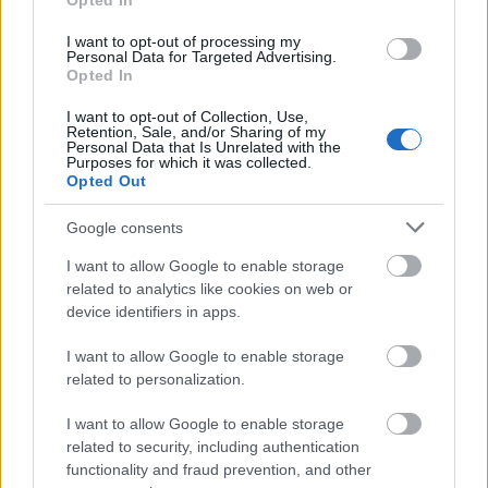
Opted In
Sieć słów
wyrażenia powiązane z opisywanym (
,
)
wyrazy pokrewne
kolokacje
I want to opt-out of processing my
Personal Data for Targeted Advertising.
Opted In
odpowiednik żeński:
czterdziestojednolatka
I want to opt-out of Collection, Use,
Retention, Sale, and/or Sharing of my
Personal Data that Is Unrelated with the
Gramatyka
Purposes for which it was collected.
Opted Out
rzeczownik
rodzaj męskozwierzęcy
odmienny
Google consents
I want to allow Google to enable storage
formy w tabelce:
related to analytics like cookies on web or
device identifiers in apps.
formy alfabetycznie:
I want to allow Google to enable storage
czterdziestojednolatek; czterdziestojednolatka;
related to personalization.
czterdziestojednolatkach; czterdziestojednolatkami;
I want to allow Google to enable storage
czterdziestojednolatki; czterdziestojednolatkiem;
related to security, including authentication
czterdziestojednolatkom; czterdziestojednolatków;
functionality and fraud prevention, and other
czterdziestojednolatkowi; czterdziestojednolatku