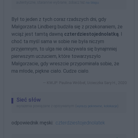
autentyczne, starannie wybrane, zobacz też
na blogu
Był to jeden z tych coraz rzadszych dni, gdy
Małgorzata Lindberg budziła się z przekonaniem, że
wciąż jest tamtą dawną
czterdziestojednolatką
. I
choć ta myśl sama w sobie nie była niczym
przyjemnym, to ulga nie okazywała się bynajmniej
pierwszym uczuciem, które towarzyszyło
Małgorzacie, gdy wreszcie przypominała sobie, że
ma młode, piękne ciało. Cudze ciało.
KWJP: Paulina Wróbel, Ucieczka Sary H., 2020
Sieć słów
wyrażenia powiązane z opisywanym (
,
)
wyrazy pokrewne
kolokacje
odpowiednik męski:
czterdziestojednolatek