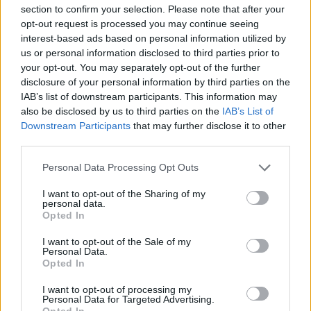
section to confirm your selection. Please note that after your
Wariant
opt-out request is processed you may continue seeing
interest-based ads based on personal information utilized by
us or personal information disclosed to third parties prior to
41-latka
your opt-out. You may separately opt-out of the further
disclosure of your personal information by third parties on the
IAB’s list of downstream participants. This information may
Reguły
also be disclosed by us to third parties on the
IAB’s List of
reguły językowe, zasady pisowni (nowe opracowanie z
komentarzami)
Downstream Participants
that may further disclose it to other
third parties.
24. (sposób zapisu) liczby:
konstrukcje liczbowo-
Please note that this website/app uses one or more Google
Personal Data Processing Opt Outs
słowne (np.
10-lecie
,
3-krotny
)
services and may gather and store information including but
not limited to your visit or usage behaviour. You may click to
I want to opt-out of the Sharing of my
personal data.
grant or deny consent to Google and its third-party tags to
Opted In
Sieć słów
use your data for below specified purposes in below Google
wyrażenia powiązane z opisywanym (
,
)
wyrazy pokrewne
kolokacje
consent section.
I want to opt-out of the Sale of my
Personal Data.
Opted In
odpowiednik męski:
czterdziestojednolatek
I want to opt-out of processing my
Personal Data for Targeted Advertising.
Opted In