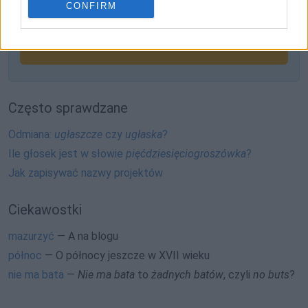
CONFIRM
Zobacz, co zyskują abonenci Dobrego słownika.
SPRAWDŹ
Często sprawdzane
Odmiana:
ugłaszcze
czy
ugłaska
?
Ile głosek jest w słowie
pięćdziesięciogroszówka
?
Jak zapisywać nazwy projektów
Ciekawostki
mazurzyć
— A na blogu
północ
— O północy jeszcze w XVII wieku
nie ma bata
—
Nie ma bata
to
żadnych batów
, czyli
no buts
?