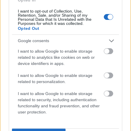
Gramatyka
I want to opt-out of Collection, Use,
Retention, Sale, and/or Sharing of my
rzeczownik
rodzaj żeński
odmienny
Personal Data that Is Unrelated with the
Purposes for which it was collected.
Opted Out
formy w tabelce:
Google consents
formy alfabetycznie:
I want to allow Google to enable storage
related to analytics like cookies on web or
czterdziestojednolatce; czterdziestojednolatek;
device identifiers in apps.
czterdziestojednolatka; czterdziestojednolatką;
czterdziestojednolatkach; czterdziestojednolatkami;
I want to allow Google to enable storage
related to personalization.
czterdziestojednolatkę; czterdziestojednolatki;
czterdziestojednolatko; czterdziestojednolatkom
I want to allow Google to enable storage
related to security, including authentication
functionality and fraud prevention, and other
ZGŁOŚ POPRAWKĘ
user protection.
Pozostały wątpliwości? Brakuje czegoś w haśle?