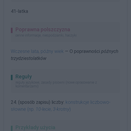
41-latka
Poprawna polszczyzna
cenne informacje, niespodzianki, haczyki
Wczesne lata, późny wiek
— O poprawności
późnych
trzydziestolatków
Reguły
reguły językowe, zasady pisowni (nowe opracowanie z
komentarzami)
24. (sposób zapisu) liczby:
konstrukcje liczbowo-
słowne (np.
10-lecie
,
3-krotny
)
Przykłady użycia