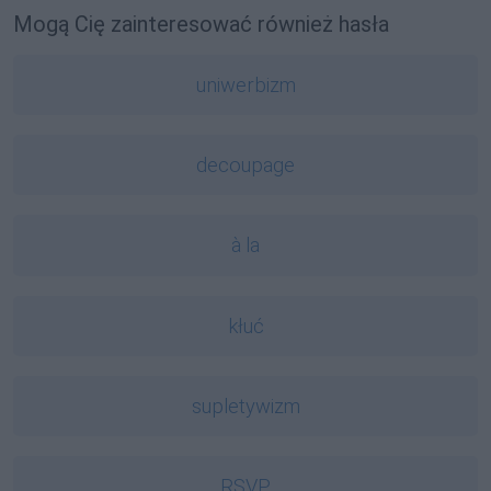
Mogą Cię zainteresować również hasła
uniwerbizm
decoupage
à la
kłuć
supletywizm
RSVP