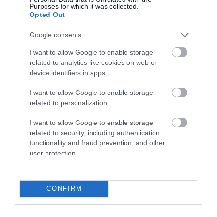
Purposes for which it was collected.
ampersand
Opted Out
Google consents
Apollo
I want to allow Google to enable storage
related to analytics like cookies on web or
device identifiers in apps.
didżej
I want to allow Google to enable storage
related to personalization.
performans
I want to allow Google to enable storage
related to security, including authentication
functionality and fraud prevention, and other
karob
user protection.
kartacz
CONFIRM