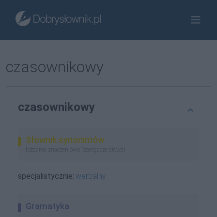
czasownikowy
czasownikowy
Słownik synonimów
tożsame znaczeniowo (zastępcze słowa)
specjalistycznie:
werbalny
Gramatyka