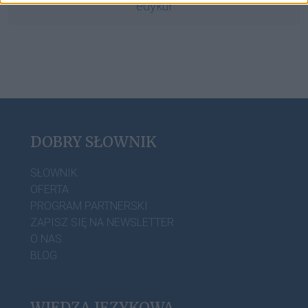
edykuł
DOBRY SŁOWNIK
SŁOWNIK
OFERTA
PROGRAM PARTNERSKI
ZAPISZ SIĘ NA NEWSLETTER
O NAS
BLOG
WIEDZA JĘZYKOWA