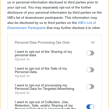
us or personal information disclosed to third parties prior to
your opt-out. You may separately opt-out of the further
Jak się nazywa rodzina z
Romea i Julii
?
disclosure of your personal information by third parties on the
Sylwester i jego ortografia
IAB’s list of downstream participants. This information may
Co w słownikach robi
Erytreja
?
also be disclosed by us to third parties on the
IAB’s List of
Downstream Participants
that may further disclose it to other
third parties.
Ciekawostki
Please note that this website/app uses one or more Google
Personal Data Processing Opt Outs
trafić w sedno
— O pochodzeniu zwrotu
trafić w sedno
services and may gather and store information including but
not limited to your visit or usage behaviour. You may click to
I want to opt-out of the Sharing of my
dziewica konsystorska
— Dziewica konsystorska —
personal data.
grant or deny consent to Google and its third-party tags to
pochodzenie nazwy
Opted In
use your data for below specified purposes in below Google
ęsi
— Co to za
ęsi
?
consent section.
I want to opt-out of the Sale of my
Personal Data.
Opted In
Mogą Cię zainteresować również hasła
I want to opt-out of processing my
Personal Data for Targeted Advertising.
Opted In
rżnąć
I want to opt-out of Collection, Use,
Retention, Sale, and/or Sharing of my
Personal Data that Is Unrelated with the