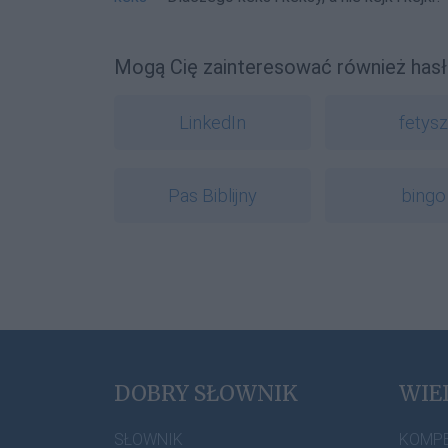
Mogą Cię zainteresować również hasł
LinkedIn
fetys
Pas Biblijny
bingo
DOBRY SŁOWNIK
WIE
SŁOWNIK
KOMP