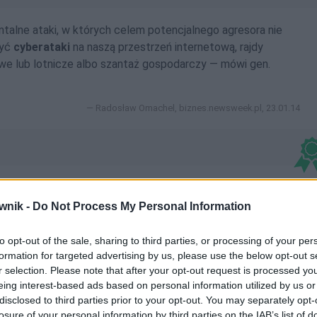
talne ataki, w których celem potencjalnego agresora nie
być
cyberataki
na naszą przestrzeń internetową, rajdy
owe lub lotnicze albo szantaż gospodarczy — mówi gen.
Radosław Omachel, biznes.newsweek.pl, 23.01.14
dmienny
wnik -
Do Not Process My Personal Information
to opt-out of the sale, sharing to third parties, or processing of your per
formation for targeted advertising by us, please use the below opt-out s
r selection. Please note that after your opt-out request is processed y
eing interest-based ads based on personal information utilized by us or
mi; cyberataki; cyberatakiem; cyberatakom; cyberataków;
disclosed to third parties prior to your opt-out. You may separately opt-
losure of your personal information by third parties on the IAB’s list of