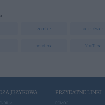
a
z
zombie
aczkolwiek
peryferie
YouTube
DZA JĘZYKOWA
PRZYDATNE LINKI
ENDIUM
POMOC