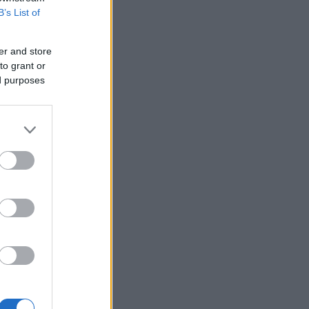
B’s List of
er and store
to grant or
ed purposes