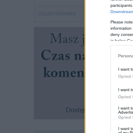
participants
Downstream 
ZGŁOŚ POPRAWKĘ
Please note
information 
deny consent
in below Go
Persona
I want t
Opted 
I want t
Opted 
I want 
Advertis
Opted 
I want t
of my P