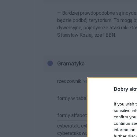
— Bardziej prawdopodobne są incyden
będzie podbój terytorium. To mogą 
dywersyjne, pojedyncze ataki rakiet
Stanisław Koziej, szef BBN.
Gramatyka
rzeczownik
rodzaj męskorzeczowy
o
Dobry sło
formy w tabelce:
If you wish 
sensitive in
formy alfabetycznie:
confirm you
continue se
cyberatak; cyberatakach; cyberataka
information 
cyberatakowi; cyberataku
further disc