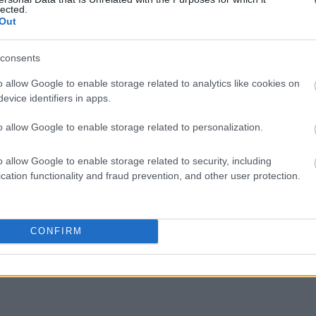
lected.
liwości? Brakuje czegoś w haśle?
Out
ują abonenci Dobrego słownika.
consents
SPRAWDŹ
o allow Google to enable storage related to analytics like cookies on
evice identifiers in apps.
o allow Google to enable storage related to personalization.
o allow Google to enable storage related to security, including
cation functionality and fraud prevention, and other user protection.
CONFIRM