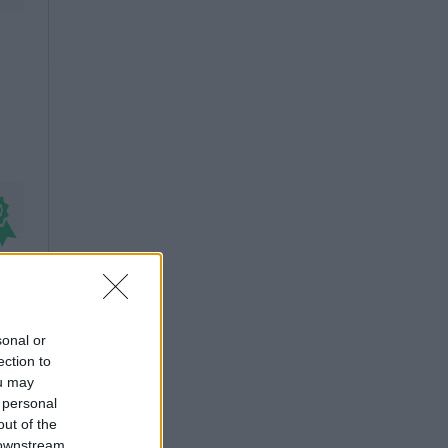
sonal or
ection to
ou may
 personal
out of the
 downstream