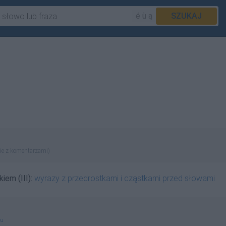
é ü ą
SZUKAJ
ie z komentarzami)
iem (III):
wyrazy z przedrostkami i cząstkami przed słowami
gu