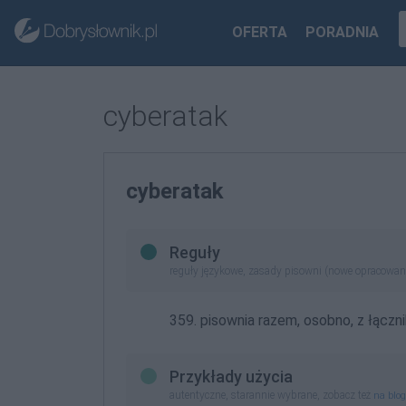
OFERTA
PORADNIA
cyberatak
cyberatak
Reguły
reguły językowe, zasady pisowni (nowe opracowan
359. pisownia razem, osobno, z łącznik
Przykłady użycia
autentyczne, starannie wybrane, zobacz też
na blo