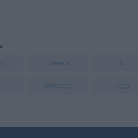
a
sk
polisemia
tj.
decoupage
buggy