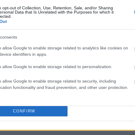
o opt-out of Collection, Use, Retention, Sale, and/or Sharing
ersonal Data that Is Unrelated with the Purposes for which it
lected.
Out
liwości? Brakuje czegoś w haśle?
consents
ują abonenci Dobrego słownika.
o allow Google to enable storage related to analytics like cookies on
evice identifiers in apps.
SPRAWDŹ
o allow Google to enable storage related to personalization.
o allow Google to enable storage related to security, including
cation functionality and fraud prevention, and other user protection.
CONFIRM