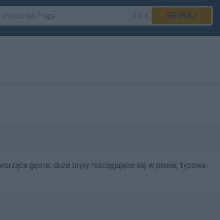
é ü ą
SZUKAJ
tworząca gęste, duże bryły rozciągające się w pionie, typowa