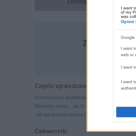
I want t
of my P
was col
Opted 
Pozostały wątp
Google 
Zobacz, co zysk
I want t
web or d
I want t
I want t
Często sprawdzane
authenti
Koordynować składniowo
Bierzemy literę i… jak tu zacząć?
Jak się nazywa rodzina z
Romea i Julii
?
Ciekawostki