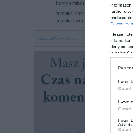
formy alfabetycznie:
information 
further disc
cumulus; cumulusa; cumulusach; cum
participants
cumulusowi; cumulusu; cumulusy
Downstream 
Please note
ZGŁOŚ POPRAWKĘ
information 
deny consent
in below Go
Persona
I want t
Opted 
I want t
Opted 
I want 
Advertis
Opted 