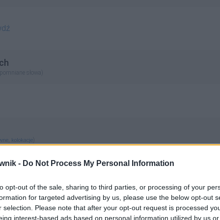
wdź
ch
apomniane słowa)
,
)
ewne
kolokacje
wnik -
Do Not Process My Personal Information
to opt-out of the sale, sharing to third parties, or processing of your per
formation for targeted advertising by us, please use the below opt-out s
r selection. Please note that after your opt-out request is processed y
eing interest-based ads based on personal information utilized by us or