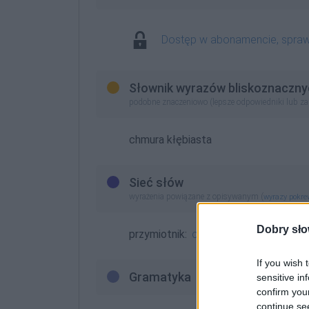
Dostęp w abonamencie, spra
Słownik wyrazów bliskoznaczny
podobne znaczeniowo (lepsze odpowiedniki lub z
chmura kłębiasta
Sieć słów
wyrażenia powiązane z opisywanym (
wyrazy pokr
Dobry sło
przymiotnik:
cumulusowy
If you wish 
Gramatyka
sensitive in
confirm you
continue se