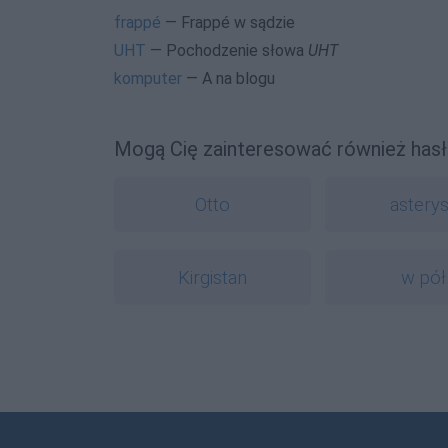
frappé
— Frappé w sądzie
UHT
— Pochodzenie słowa
UHT
komputer
— A na blogu
Mogą Cię zainteresować również hasł
Otto
astery
Kirgistan
w pół