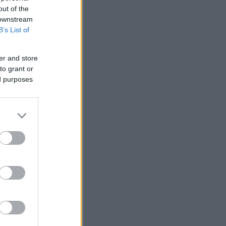
out of the
 downstream
B’s List of
er and store
to grant or
ed purposes