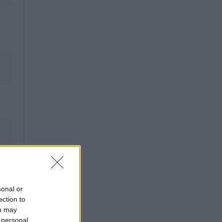
sonal or
ection to
ou may
 personal