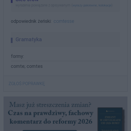
wyrażenia powiązane z opisywanym (
,
)
wyrazy pokrewne
kolokacje
odpowiednik żeński:
comtesse
Gramatyka
formy:
comte; comtes
ZGŁOŚ POPRAWKĘ