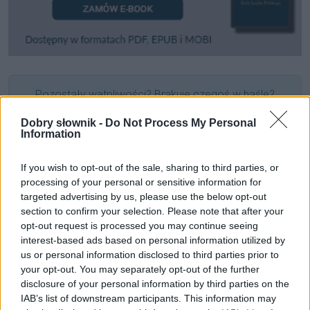
Pozostały wątpliwości? Brakuje czegoś w haśle?
Zobacz, co zyskują abonenci Dobrego słownika.
Dobry słownik -
Do Not Process My Personal
Information
SPRAWDŹ
If you wish to opt-out of the sale, sharing to third parties, or
processing of your personal or sensitive information for
targeted advertising by us, please use the below opt-out
Często sprawdzane
section to confirm your selection. Please note that after your
opt-out request is processed you may continue seeing
Jaka jest różnica między
stać się kimś
a
zostać kimś
?
interest-based ads based on personal information utilized by
Mieszkanka i mieszkaniec bez
c
us or personal information disclosed to third parties prior to
Ze wzajemnością
czy
z wzajemnością
?
your opt-out. You may separately opt-out of the further
disclosure of your personal information by third parties on the
IAB’s list of downstream participants. This information may
Ciekawostki