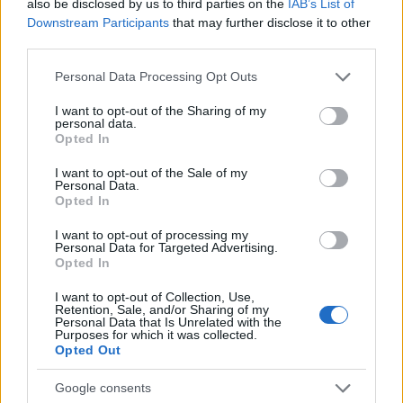
also be disclosed by us to third parties on the
IAB’s List of
Downstream Participants
that may further disclose it to other
Bachmut
— Bachmut etymologicznie
third parties.
syzyfowa praca
— Pochodzenie wyrażenia
syzyfowa praca
Please note that this website/app uses one or more Google
Personal Data Processing Opt Outs
ubikacja
— Tymczasem nie tak dawno...
services and may gather and store information including but
not limited to your visit or usage behaviour. You may click to
I want to opt-out of the Sharing of my
personal data.
grant or deny consent to Google and its third-party tags to
Opted In
Mogą Cię zainteresować również hasła
use your data for below specified purposes in below Google
consent section.
I want to opt-out of the Sale of my
Personal Data.
AIDS
Opted In
I want to opt-out of processing my
Personal Data for Targeted Advertising.
roztocze
Opted In
I want to opt-out of Collection, Use,
Retention, Sale, and/or Sharing of my
Personal Data that Is Unrelated with the
bigot
Purposes for which it was collected.
Opted Out
Google consents
Dolce & Gabbana