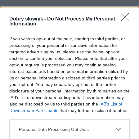
ZGŁOŚ POPRAWKĘ
Dobry słownik -
Do Not Process My Personal
Information
If you wish to opt-out of the sale, sharing to third parties, or
processing of your personal or sensitive information for
targeted advertising by us, please use the below opt-out
section to confirm your selection. Please note that after your
opt-out request is processed you may continue seeing
interest-based ads based on personal information utilized by
us or personal information disclosed to third parties prior to
your opt-out. You may separately opt-out of the further
disclosure of your personal information by third parties on the
IAB’s list of downstream participants. This information may
Pozostały wątpliwości? Brakuje czegoś w haśle?
also be disclosed by us to third parties on the
IAB’s List of
Zobacz, co zyskują abonenci Dobrego słownika.
Downstream Participants
that may further disclose it to other
third parties.
SPRAWDŹ
Please note that this website/app uses one or more Google
Personal Data Processing Opt Outs
services and may gather and store information including but