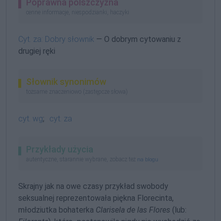
Poprawna polszczyzna
cenne informacje, niespodzianki, haczyki
Cyt. za: Dobry słownik
— O dobrym cytowaniu z
drugiej ręki
Słownik synonimów
tożsame znaczeniowo (zastępcze słowa)
cyt. wg
;
cyt. za
Przykłady użycia
autentyczne, starannie wybrane, zobacz też
na blogu
Skrajny jak na owe czasy przykład swobody
seksualnej reprezentowała piękna Florecinta,
młodziutka bohaterka
Clarisela de las Flores
(lub: