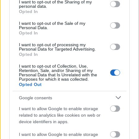
not limited to your visit or usage behaviour. You may click to
I want to opt-out of the Sharing of my
personal data.
grant or deny consent to Google and its third-party tags to
Często sprawdzane
Opted In
use your data for below specified purposes in below Google
consent section.
Nie lubię Ani ani nie lubię Hani
I want to opt-out of the Sale of my
Personal Data.
Co za look!
Opted In
Kiedy
tego Iwo
, kiedy
tego Iwa
, kiedy
tego Iwona
, czyli
I want to opt-out of processing my
jeszcze o odmianie imienia
Iwo
Personal Data for Targeted Advertising.
Opted In
Ciekawostki
I want to opt-out of Collection, Use,
Retention, Sale, and/or Sharing of my
Personal Data that Is Unrelated with the
szrot
— Pochodzenie wyrazu
szrot
Purposes for which it was collected.
Opted Out
zwierzę
— A w chińskiej encyklopedii...
ambicja
— Ambicje nadambitnych
Google consents
I want to allow Google to enable storage
Mogą Cię zainteresować również hasła
related to analytics like cookies on web or
device identifiers in apps.
środkowojęzykowy
I want to allow Google to enable storage