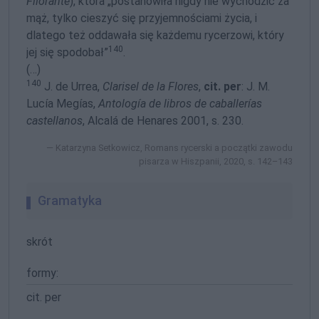
Filorante
), która „postanowiła nigdy nie wychodzić za
mąż, tylko cieszyć się przyjemnościami życia, i
dlatego też oddawała się każdemu rycerzowi, który
140
jej się spodobał”
.
(…)
140
J. de Urrea,
Clarisel de la Flores
,
cit. per
: J. M.
Lucía Megías,
Antología de libros de caballerías
castellanos
, Alcalá de Henares 2001, s. 230.
Katarzyna Setkowicz, Romans rycerski a początki zawodu
pisarza w Hiszpanii, 2020, s. 142–143
Gramatyka
skrót
formy:
cit. per