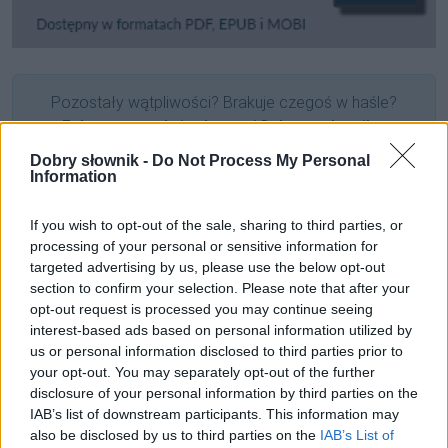
Pozostały wątpliwości? Brakuje czegoś w haśle?
Zobacz, co zyskują abonenci Dobrego słownika.
Dobry słownik -
Do Not Process My Personal
SPRAWDŹ
Information
If you wish to opt-out of the sale, sharing to third parties, or
processing of your personal or sensitive information for
Często sprawdzane
targeted advertising by us, please use the below opt-out
section to confirm your selection. Please note that after your
Odmiana: o
potrafiąc
,
potrafiący
i
potrafiwszy
opt-out request is processed you may continue seeing
Imbus
czy
inbus
?
interest-based ads based on personal information utilized by
us or personal information disclosed to third parties prior to
Charakterystyka gramatyczna zaimka zwrotnego
się
your opt-out. You may separately opt-out of the further
disclosure of your personal information by third parties on the
Ciekawostki
IAB’s list of downstream participants. This information may
also be disclosed by us to third parties on the
IAB’s List of
Jezu
—
Jezus
to przekleństwo