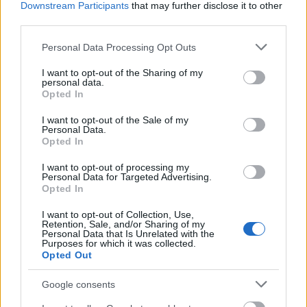
Downstream Participants
that may further disclose it to other
orbitować
— Efekt konkursu
third parties.
zombi
— Skąd faktycznie brali się zombi
Please note that this website/app uses one or more Google
Personal Data Processing Opt Outs
services and may gather and store information including but
not limited to your visit or usage behaviour. You may click to
I want to opt-out of the Sharing of my
personal data.
Mogą Cię zainteresować również hasła
grant or deny consent to Google and its third-party tags to
Opted In
use your data for below specified purposes in below Google
consent section.
I want to opt-out of the Sale of my
dziewica
Personal Data.
Opted In
I want to opt-out of processing my
dżingiel
Personal Data for Targeted Advertising.
Opted In
I want to opt-out of Collection, Use,
Pas Biblijny
Retention, Sale, and/or Sharing of my
Personal Data that Is Unrelated with the
Purposes for which it was collected.
Opted Out
Apollo
Google consents