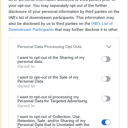
Więcej sensu
your opt-out. You may separately opt-out of the further
disclosure of your personal information by third parties on the
O nadużywaniu
IAB’s list of downstream participants. This information may
Kiedy
tego Gwidona
, kiedy
tego Gwida
, kiedy
tego Gwido
,
also be disclosed by us to third parties on the
IAB’s List of
czyli jeszcze o odmianie imienia
Gwido
Downstream Participants
that may further disclose it to other
third parties.
Ciekawostki
Please note that this website/app uses one or more Google
Personal Data Processing Opt Outs
services and may gather and store information including but
telenowela
— A to ci wskazówka
not limited to your visit or usage behaviour. You may click to
I want to opt-out of the Sharing of my
personal data.
jajo
— Słów parę o słowie
jaje
grant or deny consent to Google and its third-party tags to
Opted In
use your data for below specified purposes in below Google
rączęta
—
Rączęta
i jedno
rączę
consent section.
I want to opt-out of the Sale of my
Personal Data.
Opted In
Mogą Cię zainteresować również hasła
I want to opt-out of processing my
Personal Data for Targeted Advertising.
babysitter
Opted In
I want to opt-out of Collection, Use,
Retention, Sale, and/or Sharing of my
Personal Data that Is Unrelated with the
ladyboy