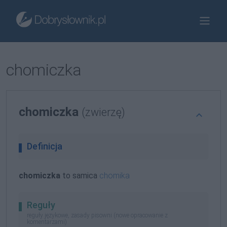
chomiczka
chomiczka
(zwierzę)
Definicja
chomiczka
to samica
chomika
Reguły
reguły językowe, zasady pisowni (nowe opracowanie z
komentarzami)