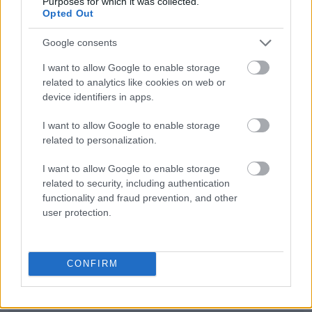
Purposes for which it was collected.
Opted Out
Google consents
szóstoklasista
I want to allow Google to enable storage
related to analytics like cookies on web or
device identifiers in apps.
lastryko
I want to allow Google to enable storage
related to personalization.
cyrylica
I want to allow Google to enable storage
related to security, including authentication
functionality and fraud prevention, and other
Azerbejdżan
user protection.
projekt
CONFIRM
tabloid