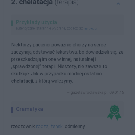
2. chelatacja
(terapia)
Przykłady użycia
autentyczne, starannie wybrane, zobacz też
na blogu
Niektórzy pacjenci poważnie chorzy na serce
zaczynają odstawiać lekarstwa, bo dowiedzieli się, że
przeszkadzają im one w innej, naturalnej i
„sprawdzonej” terapii. Niestety, nie zawsze to
skutkuje. Jak w przypadku modnej ostatnio
chelatacji
, z którą walczymy.
gazetawroclawska.pl, 09.01.15
Gramatyka
rzeczownik
rodzaj żeński
odmienny