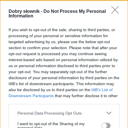
formy w tabelce:
Dobry słownik -
Do Not Process My Personal
Information
formy alfabetycznie:
If you wish to opt-out of the sale, sharing to third parties, or
chelatacja; chelatacją; chelatacjach; chelatacjami;
processing of your personal or sensitive information for
chelatacje; chelatację; chelatacji; chelatacjo;
targeted advertising by us, please use the below opt-out
chelatacjom
section to confirm your selection. Please note that after your
opt-out request is processed you may continue seeing
interest-based ads based on personal information utilized by
ZGŁOŚ POPRAWKĘ
us or personal information disclosed to third parties prior to
your opt-out. You may separately opt-out of the further
disclosure of your personal information by third parties on the
IAB’s list of downstream participants. This information may
Pozostały wątpliwości? Brakuje czegoś w haśle?
also be disclosed by us to third parties on the
IAB’s List of
Zobacz, co zyskują abonenci Dobrego słownika.
Downstream Participants
that may further disclose it to other
third parties.
SPRAWDŹ
Please note that this website/app uses one or more Google
Personal Data Processing Opt Outs
services and may gather and store information including but
not limited to your visit or usage behaviour. You may click to
I want to opt-out of the Sharing of my
personal data.