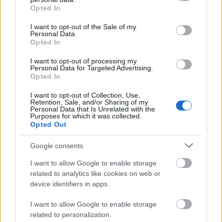
grant or deny consent to Google and its third-party tags to
Często sprawdzane
Opted In
use your data for below specified purposes in below Google
consent section.
I want to opt-out of the Sale of my
Odmiana:
opluszcze się
czy
opluska się
Personal Data.
Czy stawiać przecinek w
taki jak
?
Opted In
Przez jakie (c)h się śmiać?
I want to opt-out of processing my
Personal Data for Targeted Advertising.
Opted In
Ciekawostki
I want to opt-out of Collection, Use,
krokodyle łzy
— Skąd ten krokodyl?
Retention, Sale, and/or Sharing of my
Personal Data that Is Unrelated with the
psi
—
Psia skóra
i
psia kołatka
w przysłowiu
Purposes for which it was collected.
Opted Out
skretynieć
— A na blogu
Google consents
Mogą Cię zainteresować również hasła
I want to allow Google to enable storage
related to analytics like cookies on web or
device identifiers in apps.
grasejować
I want to allow Google to enable storage
related to personalization.