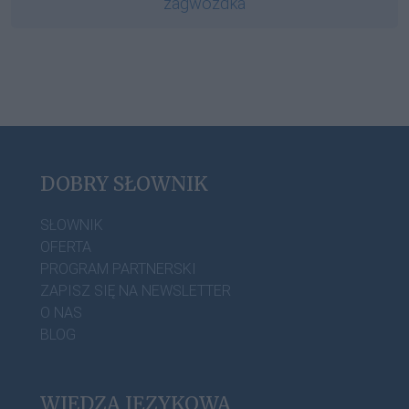
zagwozdka
DOBRY SŁOWNIK
SŁOWNIK
OFERTA
PROGRAM PARTNERSKI
ZAPISZ SIĘ NA NEWSLETTER
O NAS
BLOG
WIEDZA JĘZYKOWA