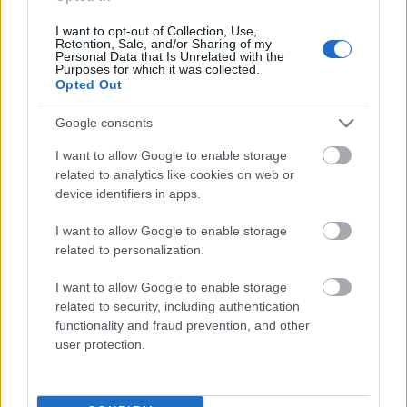
Mogą Cię zainteresować również hasła
I want to opt-out of Collection, Use,
Retention, Sale, and/or Sharing of my
Personal Data that Is Unrelated with the
camembert
Purposes for which it was collected.
Opted Out
Google consents
ósmoklasista
I want to allow Google to enable storage
related to analytics like cookies on web or
device identifiers in apps.
AIDS
I want to allow Google to enable storage
related to personalization.
Hipokrates
I want to allow Google to enable storage
related to security, including authentication
functionality and fraud prevention, and other
opierać
user protection.
wpół