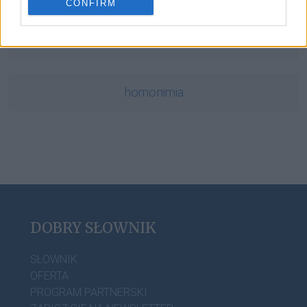
CONFIRM
vice versa
homonimia
DOBRY SŁOWNIK
SŁOWNIK
OFERTA
PROGRAM PARTNERSKI