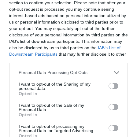
section to confirm your selection. Please note that after your
opt-out request is processed you may continue seeing
SPRAWDŹ
interest-based ads based on personal information utilized by
us or personal information disclosed to third parties prior to
your opt-out. You may separately opt-out of the further
disclosure of your personal information by third parties on the
Często sprawdzane
IAB’s list of downstream participants. This information may
also be disclosed by us to third parties on the
IAB’s List of
Warianty:
śmiało
czy
śmiele
?
Downstream Participants
that may further disclose it to other
Ortografia: dlaczego Bawarczyków (piłkarzy) pisać od
third parties.
wielkiej litery?
Please note that this website/app uses one or more Google
Personal Data Processing Opt Outs
O odmianie
services and may gather and store information including but
not limited to your visit or usage behaviour. You may click to
I want to opt-out of the Sharing of my
personal data.
Ciekawostki
grant or deny consent to Google and its third-party tags to
Opted In
use your data for below specified purposes in below Google
w oddali
— O dawnym
oddal
consent section.
I want to opt-out of the Sale of my
Personal Data.
przyjemny
— Czy prorok może być
przyjemny
?
Opted In
cienki Bolek
— Uuu, cienki Bolek...
I want to opt-out of processing my
Personal Data for Targeted Advertising.
Opted In