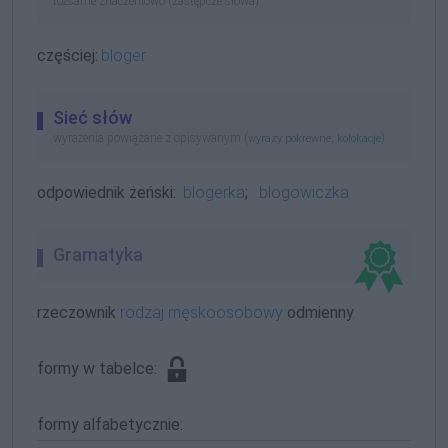
tożsame znaczeniowo (zastępcze słowa)
częściej:
bloger
Sieć słów
wyrażenia powiązane z opisywanym (
,
)
wyrazy pokrewne
kolokacje
odpowiednik żeński:
blogerka
;
blogowiczka
Gramatyka
rzeczownik
rodzaj męskoosobowy
odmienny
formy w tabelce:
formy alfabetycznie: