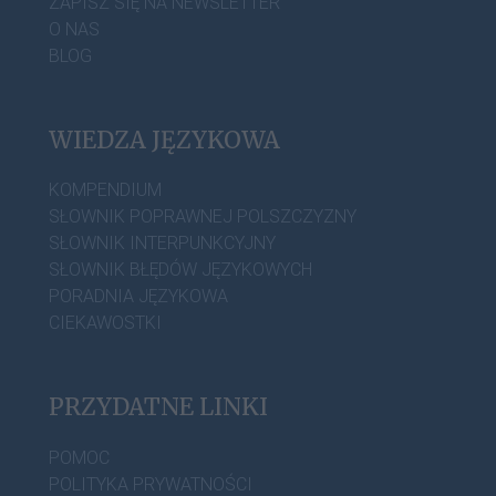
ZAPISZ SIĘ NA NEWSLETTER
O NAS
BLOG
WIEDZA JĘZYKOWA
KOMPENDIUM
SŁOWNIK POPRAWNEJ POLSZCZYZNY
SŁOWNIK INTERPUNKCYJNY
SŁOWNIK BŁĘDÓW JĘZYKOWYCH
PORADNIA JĘZYKOWA
CIEKAWOSTKI
PRZYDATNE LINKI
POMOC
POLITYKA PRYWATNOŚCI