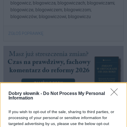
blogowicz; blogowicza; blogowiczach; blogowiczami;
blogowicze; blogowiczem; blogowiczom;
blogowiczów; blogowiczowi; blogowiczu
ZGŁOŚ POPRAWKĘ
Dobry słownik -
Do Not Process My Personal
Information
If you wish to opt-out of the sale, sharing to third parties, or
processing of your personal or sensitive information for
Pozostały wątpliwości? Brakuje czegoś w haśle?
targeted advertising by us, please use the below opt-out
Zobacz, co zyskują abonenci Dobrego słownika.