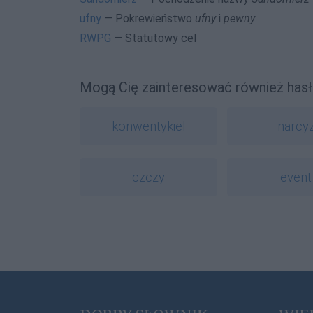
ufny
— Pokrewieństwo
ufny
i
pewny
RWPG
— Statutowy cel
Mogą Cię zainteresować również hasł
konwentykiel
narcy
czczy
event