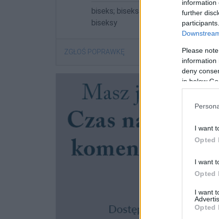
information 
biseks; biseksa; biseksach; biseksami
further disc
biseksy
participants
Downstream 
Please note
ZGŁOŚ POPRAWKĘ
information 
deny consent
in below Go
Persona
I want t
Opted 
I want t
Opted 
I want 
Advertis
Opted 