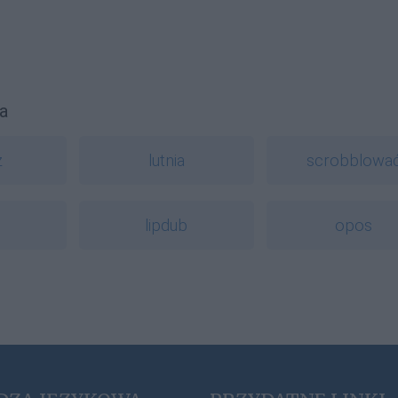
a
z
lutnia
scrobblowa
lipdub
opos