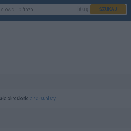
é ü ą
SZUKAJ
ałe określenie
biseksualisty