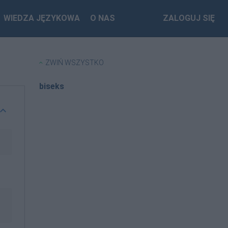
WIEDZA JĘZYKOWA
O NAS
ZALOGUJ SIĘ
ZWIŃ WSZYSTKO
biseks