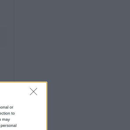
sonal or
ection to
ou may
 personal