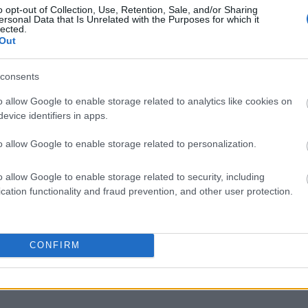
o opt-out of Collection, Use, Retention, Sale, and/or Sharing
ersonal Data that Is Unrelated with the Purposes for which it
lected.
Out
liwości? Brakuje czegoś w haśle?
consents
ują abonenci Dobrego słownika.
o allow Google to enable storage related to analytics like cookies on
evice identifiers in apps.
SPRAWDŹ
o allow Google to enable storage related to personalization.
o allow Google to enable storage related to security, including
cation functionality and fraud prevention, and other user protection.
CONFIRM