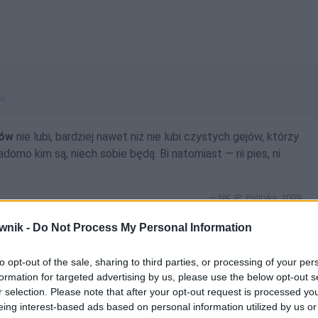
gu
sów
nie lubi, bardziej nawet niż nie lubi czystych gejów, którzy
iadomo kim są, niech sobie będą. Bi natomiast — ni pies, ni
NKJP: Polityka, 2009
wnik -
Do Not Process My Personal Information
to opt-out of the sale, sharing to third parties, or processing of your per
formation for targeted advertising by us, please use the below opt-out s
dmienny
r selection. Please note that after your opt-out request is processed y
eing interest-based ads based on personal information utilized by us or