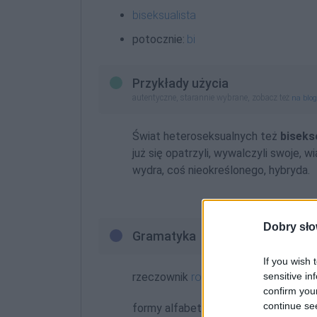
biseksualista
potocznie:
bi
Przykłady użycia
autentyczne, starannie wybrane, zobacz też
na blo
Świat heteroseksualnych też
bisek
już się opatrzyli, wywalczyli swoje, w
wydra, coś nieokreślonego, hybryda.
Dobry sło
Gramatyka
If you wish 
sensitive in
rzeczownik
rodzaj męskoosobowy
o
confirm you
continue se
formy alfabetycznie: