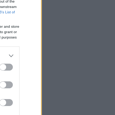
out of the
 downstream
B’s List of
er and store
to grant or
ed purposes