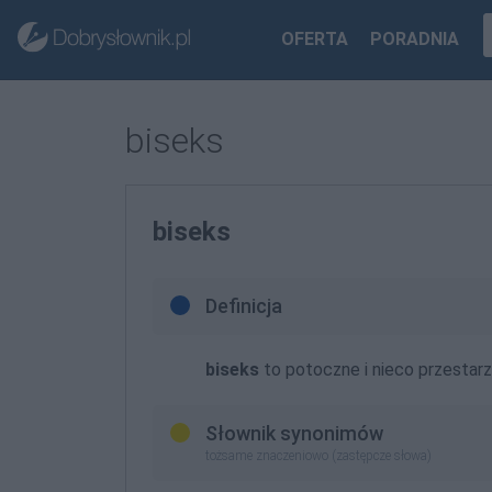
OFERTA
PORADNIA
biseks
biseks
Definicja
biseks
to potoczne i nieco przestarz
Słownik synonimów
tożsame znaczeniowo (zastępcze słowa)