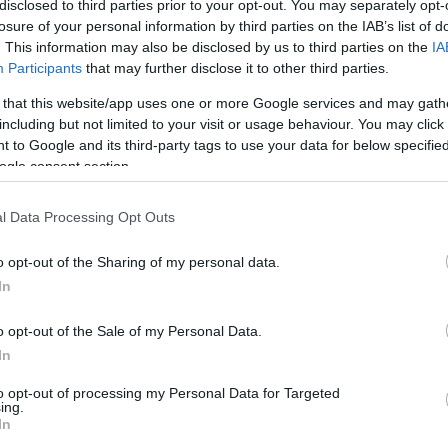
disclosed to third parties prior to your opt-out. You may separately opt-
; biseksem; biseksi; biseksie; biseksom; biseksów; biseksowi;
losure of your personal information by third parties on the IAB’s list of
. This information may also be disclosed by us to third parties on the
IA
Participants
that may further disclose it to other third parties.
 that this website/app uses one or more Google services and may gath
including but not limited to your visit or usage behaviour. You may click 
 to Google and its third-party tags to use your data for below specifi
ogle consent section.
l Data Processing Opt Outs
o opt-out of the Sharing of my personal data.
In
o opt-out of the Sale of my Personal Data.
In
to opt-out of processing my Personal Data for Targeted
ing.
In