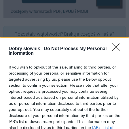
Pozostały wątpliwości? Brakuje czegoś w haśle?
Zobacz, co zyskują abonenci Dobrego słownika.
Dobry słownik -
Do Not Process My Personal
Information
SPRAWDŹ
If you wish to opt-out of the sale, sharing to third parties, or
processing of your personal or sensitive information for
Często sprawdzane
targeted advertising by us, please use the below opt-out
section to confirm your selection. Please note that after your
Wspólna biografia
opt-out request is processed you may continue seeing
interest-based ads based on personal information utilized by
Ortografia:
w porzo
czy
wporzo
?
us or personal information disclosed to third parties prior to
Poszłem w XXI wieku
your opt-out. You may separately opt-out of the further
disclosure of your personal information by third parties on the
Ciekawostki
IAB’s list of downstream participants. This information may
also be disclosed by us to third parties on the
IAB’s List of