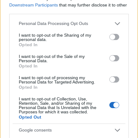
wątrobowiec
— Pochodzenie nazwy
wątrobowiec
Downstream Participants
that may further disclose it to other
third parties.
Brexit
— Nie ma takiego słowa: Brexit!
Częstochowa
— Pochodzenie nazwy
Częstochowa
Please note that this website/app uses one or more Google
Personal Data Processing Opt Outs
services and may gather and store information including but
not limited to your visit or usage behaviour. You may click to
I want to opt-out of the Sharing of my
personal data.
grant or deny consent to Google and its third-party tags to
Mogą Cię zainteresować również hasła
Opted In
use your data for below specified purposes in below Google
consent section.
I want to opt-out of the Sale of my
spiritus movens
Personal Data.
Opted In
I want to opt-out of processing my
Personal Data for Targeted Advertising.
arganowy
Opted In
I want to opt-out of Collection, Use,
Retention, Sale, and/or Sharing of my
eutanazja
Personal Data that Is Unrelated with the
Purposes for which it was collected.
Opted Out
wpół
Google consents