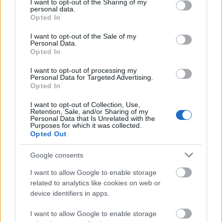
not limited to your visit or usage behaviour. You may click to
I want to opt-out of the Sharing of my
bąbelkami
nazywa się potocznie szampana, rzadziej
personal data.
grant or deny consent to Google and its third-party tags to
Opted In
jakiś napój gazowany
use your data for below specified purposes in below Google
consent section.
I want to opt-out of the Sale of my
Personal Data.
Słownik wyrazów bliskoznacznych
Opted In
podobne znaczeniowo (lepsze odpowiedniki lub zapomniane słowa)
I want to opt-out of processing my
Personal Data for Targeted Advertising.
napój gazowany;
szampan;
wino musujące
Opted In
I want to opt-out of Collection, Use,
Retention, Sale, and/or Sharing of my
Przykłady użycia
Personal Data that Is Unrelated with the
Purposes for which it was collected.
autentyczne, starannie wybrane, zobacz też
na blogu
Opted Out
Preferencje zależą głównie od wieku, ale zdziwi się
Google consents
ten, kto sądzi, że młodsi piją
bąbelki
, a starsi gorzałę.
I want to allow Google to enable storage
related to analytics like cookies on web or
co-slychac
.pl, 14.02.14
device identifiers in apps.
Gramatyka
I want to allow Google to enable storage