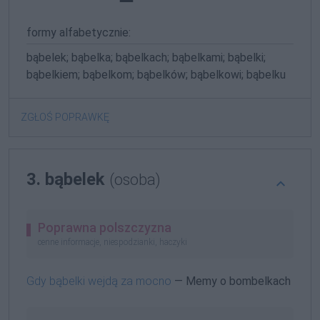
formy alfabetycznie:
bąbelek; bąbelka; bąbelkach; bąbelkami; bąbelki;
bąbelkiem; bąbelkom; bąbelków; bąbelkowi; bąbelku
ZGŁOŚ POPRAWKĘ
3. bąbelek
(osoba)
Poprawna polszczyzna
cenne informacje, niespodzianki, haczyki
Gdy bąbelki wejdą za mocno
— Memy o bombelkach