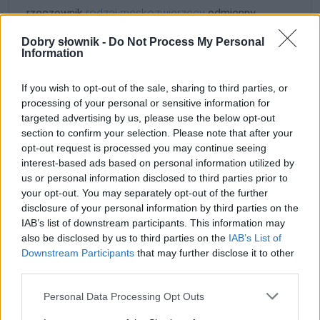
rzeczownik
rodzaj męskozwierzęcy
odmienny
Dobry słownik -
Do Not Process My Personal
formy w tabelce:
Information
If you wish to opt-out of the sale, sharing to third parties, or
formy alfabetycznie:
processing of your personal or sensitive information for
bąbelek; bąbelka; bąbelkach; bąbelkami; bąbelki;
targeted advertising by us, please use the below opt-out
section to confirm your selection. Please note that after your
bąbelkiem; bąbelkom; bąbelków; bąbelkowi; bąbelku
opt-out request is processed you may continue seeing
interest-based ads based on personal information utilized by
ZGŁOŚ POPRAWKĘ
us or personal information disclosed to third parties prior to
your opt-out. You may separately opt-out of the further
disclosure of your personal information by third parties on the
IAB’s list of downstream participants. This information may
4. bąbelki
(do picia)
also be disclosed by us to third parties on the
IAB’s List of
Downstream Participants
that may further disclose it to other
third parties.
Definicja
Please note that this website/app uses one or more Google
Personal Data Processing Opt Outs
services and may gather and store information including but