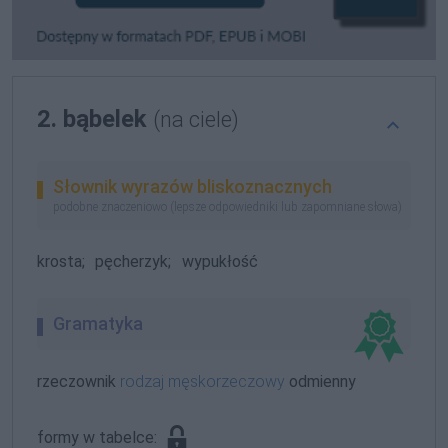
2. bąbelek
(na ciele)
Słownik wyrazów bliskoznacznych
podobne znaczeniowo (lepsze odpowiedniki lub zapomniane słowa)
krosta;
pęcherzyk;
wypukłość
Gramatyka
rzeczownik
rodzaj męskorzeczowy
odmienny
formy w tabelce: