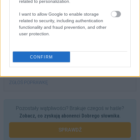
related to personalization.
rzeczownik plurale tantum
rodzaj niemęskoosobowy
I want to allow Google to enable storage
odmienny
related to security, including authentication
functionality and fraud prevention, and other
user protection.
formy w tabelce:
formy:
CONFIRM
bąbelkach; bąbelkami; bąbelki; bąbelkom; bąbelków
ZGŁOŚ POPRAWKĘ
Pozostały wątpliwości? Brakuje czegoś w haśle?
Zobacz, co zyskują abonenci Dobrego słownika.
SPRAWDŹ