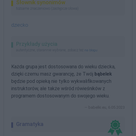
Słownik synonimów
tożsame znaczeniowo (zastępcze słowa)
dziecko
Przykłady użycia
autentyczne, starannie wybrane, zobacz też
na blogu
Każda grupa jest dostosowana do wieku dziecka,
dzięki czemu masz gwarancję, że Twój
bąbelek
będzie pod opieką nie tylko wykwalifikowanych
instruktorów, ale także wśród rówieśników z
programem dostosowanym do swojego wieku.
babelki.eu, 6.05.2023
Gramatyka