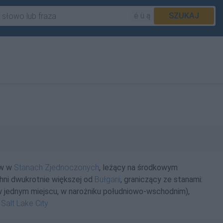
é ü ą
SZUKAJ
ów w
Stanach Zjednoczonych
, leżący na środkowym
chni dwukrotnie większej od
Bułgarii
, graniczący ze stanami:
 jednym miejscu, w narożniku południowo-wschodnim),
w
Salt Lake City