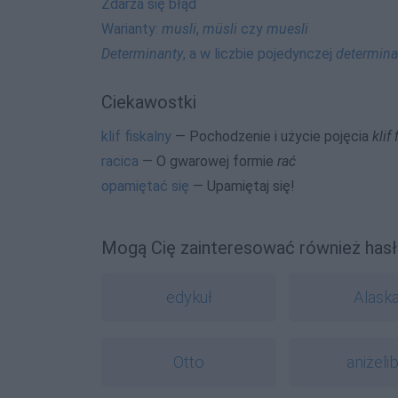
Zdarza się błąd
Warianty:
musli
,
müsli
czy
muesli
Determinanty
, a w liczbie pojedynczej
determina
Ciekawostki
klif fiskalny
— Pochodzenie i użycie pojęcia
klif
racica
— O gwarowej formie
rać
opamiętać się
— Upamiętaj się!
Mogą Cię zainteresować również hasł
edykuł
Alask
Otto
aniżeli