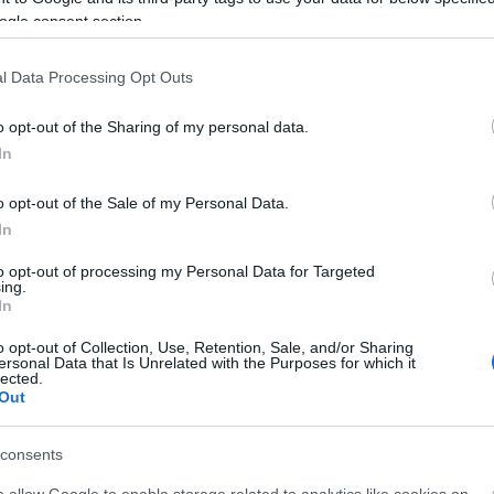
ogle consent section.
l Data Processing Opt Outs
o opt-out of the Sharing of my personal data.
In
o opt-out of the Sale of my Personal Data.
In
onych
to opt-out of processing my Personal Data for Targeted
ing.
In
o opt-out of Collection, Use, Retention, Sale, and/or Sharing
ersonal Data that Is Unrelated with the Purposes for which it
lected.
Out
wdź
consents
o allow Google to enable storage related to analytics like cookies on