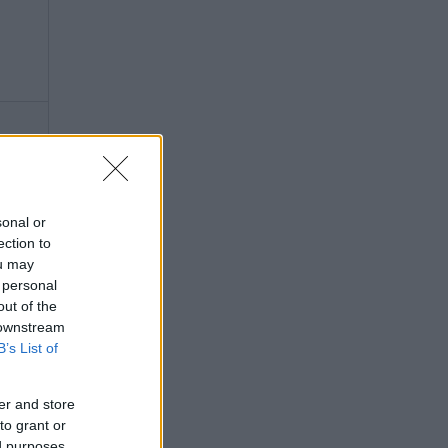
sonal or
ection to
ou may
 personal
out of the
 downstream
B’s List of
er and store
to grant or
ed purposes