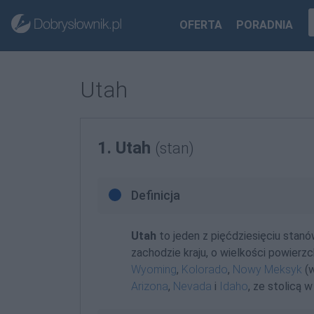
OFERTA
PORADNIA
Utah
1. Utah
(stan)
Definicja
Utah
to jeden z pięćdziesięciu stan
zachodzie kraju, o wielkości powierz
Wyoming
,
Kolorado
,
Nowy Meksyk
(w
Arizona
,
Nevada
i
Idaho
, ze stolicą 