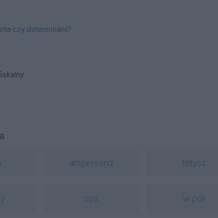
nta
czy
determinant
?
 fiskalny
a
a
ampersand
fetysz
by
spa
w pół