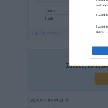
web or d
formy:
I want t
Utah
I want t
authenti
ZGŁOŚ POPRAWKĘ
Pozostały wątp
Zobacz, co zysk
Często sprawdzane