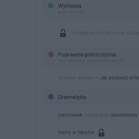
Wymowa
prosto zapisana
Dostęp w abonamencie, spra
Poprawna polszczyzna
cenne informacje, niespodzianki, haczyki
Warsaw, Indiana
— Jak podawać inform
Gramatyka
rzeczownik
rodzaj nijaki
nieodmienny
formy w tabelce: