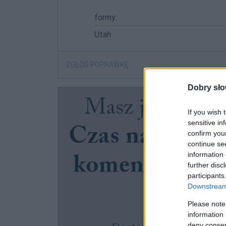
formy:
Utah
ZGŁOŚ POPRAWKĘ
Dobry sło
If you wish 
sensitive in
confirm you
continue se
information 
further disc
participants
Downstream 
Please note
information 
deny consent