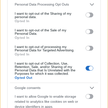
Please note that this website/app uses one or more Google
Personal Data Processing Opt Outs
Mogą Cię zainteresować również hasła
services and may gather and store information including but
not limited to your visit or usage behaviour. You may click to
I want to opt-out of the Sharing of my
personal data.
grant or deny consent to Google and its third-party tags to
toreador
Opted In
use your data for below specified purposes in below Google
consent section.
I want to opt-out of the Sale of my
Personal Data.
tabloid
Opted In
I want to opt-out of processing my
Personal Data for Targeted Advertising.
zadek
Opted In
I want to opt-out of Collection, Use,
Retention, Sale, and/or Sharing of my
Personal Data that Is Unrelated with the
trollować
Purposes for which it was collected.
Opted Out
Google consents
yeti
I want to allow Google to enable storage
related to analytics like cookies on web or
device identifiers in apps.
mockument