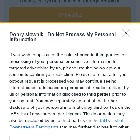
Zobacz, co zyskują abonenci Dobrego słownika.
SPRAWDŹ
Dobry słownik -
Do Not Process My Personal
Information
Często sprawdzane
Czy można stosować dywiz?
If you wish to opt-out of the sale, sharing to third parties, or
processing of your personal or sensitive information for
Co potwierdza, a co zaprzecza
targeted advertising by us, please use the below opt-out
O poprawnym użyciu słowa
dzięki
(
komuś, czemuś
)
section to confirm your selection. Please note that after your
opt-out request is processed you may continue seeing
interest-based ads based on personal information utilized by
Ciekawostki
us or personal information disclosed to third parties prior to
uzus
— Uzus? To może dodacie poszłem?
your opt-out. You may separately opt-out of the further
disclosure of your personal information by third parties on the
niedźwiedź
— Jak się nazywają świąteczne dni tygodnia u
IAB’s list of downstream participants. This information may
niedźwiedzi?
also be disclosed by us to third parties on the
IAB’s List of
jabłko
— Wymowa słowa jabłko w jesieni średniowiecza
Downstream Participants
that may further disclose it to other
third parties.