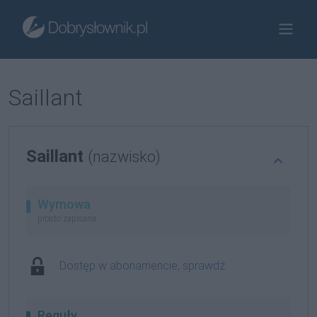
Saillant
Saillant
(nazwisko)
Wymowa
prosto zapisana
Dostęp w abonamencie, sprawdź
Reguły