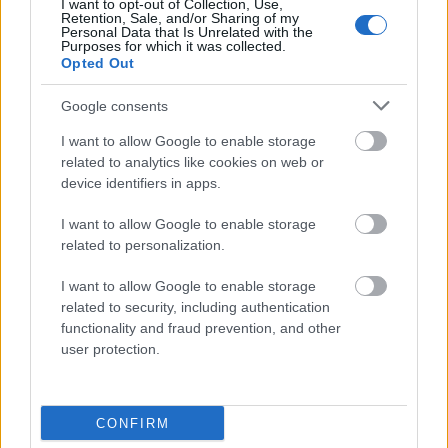
I want to opt-out of Collection, Use,
barber
Retention, Sale, and/or Sharing of my
Personal Data that Is Unrelated with the
Purposes for which it was collected.
Opted Out
imbus
Google consents
I want to allow Google to enable storage
bociankowe
related to analytics like cookies on web or
device identifiers in apps.
I want to allow Google to enable storage
co rok prorok
related to personalization.
I want to allow Google to enable storage
ork
related to security, including authentication
functionality and fraud prevention, and other
user protection.
ocenny
CONFIRM