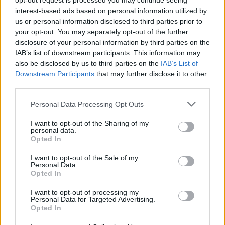
opt-out request is processed you may continue seeing
interest-based ads based on personal information utilized by
us or personal information disclosed to third parties prior to
Często sprawdzane
your opt-out. You may separately opt-out of the further
disclosure of your personal information by third parties on the
Szyk:
Trójca Święta
czy
Święta Trójca
IAB’s list of downstream participants. This information may
also be disclosed by us to third parties on the
IAB’s List of
Co to chrupie przy śniadaniu
Downstream Participants
that may further disclose it to other
Jak poprawnie postępować z biletami
third parties.
Please note that this website/app uses one or more Google
Personal Data Processing Opt Outs
Ciekawostki
services and may gather and store information including but
not limited to your visit or usage behaviour. You may click to
I want to opt-out of the Sharing of my
lubczyk
— Pochodzenie słowa
lubczyk
i inne tajemnicze
personal data.
grant or deny consent to Google and its third-party tags to
historie
Opted In
use your data for below specified purposes in below Google
wolof
— Można się dogadać
consent section.
I want to opt-out of the Sale of my
Personal Data.
kawka
— Skąd się wzięła kawka
Opted In
I want to opt-out of processing my
Personal Data for Targeted Advertising.
Mogą Cię zainteresować również hasła
Opted In