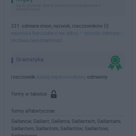
reguły językowe, zasady pisowni (nowe opracowanie z
komentarzami)
231. odmiana imion, nazwisk, rzeczowników (I):
nazwiska francuskie (i nie tylko) — sposób odmiany i
możliwa nieodmienność
Gramatyka
rzeczownik
rodzaj męskoosobowy
odmienny
formy w tabelce:
formy alfabetycznie:
Saillancie; Saillant; Saillanta; Saillantach; Saillantami;
Saillantem; Saillantom; Saillantów; Saillantowi;
Saillantowie