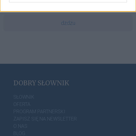
ludzik
dżdżu
DOBRY SŁOWNIK
SŁOWNIK
OFERTA
PROGRAM PARTNERSKI
ZAPISZ SIĘ NA NEWSLETTER
O NAS
BLOG