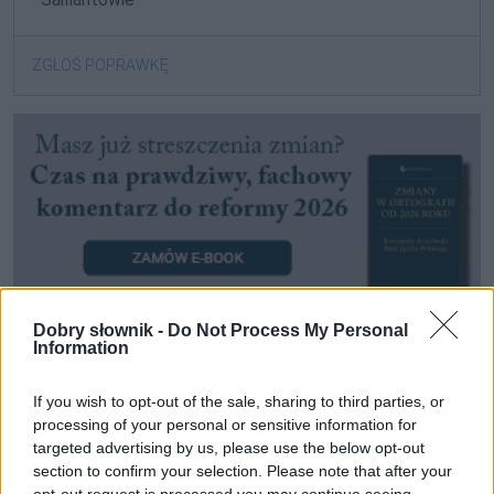
ZGŁOŚ POPRAWKĘ
Dobry słownik -
Do Not Process My Personal
Information
Pozostały wątpliwości? Brakuje czegoś w haśle?
If you wish to opt-out of the sale, sharing to third parties, or
Zobacz, co zyskują abonenci Dobrego słownika.
processing of your personal or sensitive information for
targeted advertising by us, please use the below opt-out
SPRAWDŹ
section to confirm your selection. Please note that after your