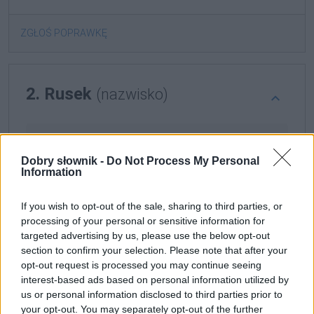
ZGŁOŚ POPRAWKĘ
2. Rusek
(nazwisko)
Definicja
Dobry słownik -
Do Not Process My Personal
Information
Rusek
to nazwisko polskie
If you wish to opt-out of the sale, sharing to third parties, or
processing of your personal or sensitive information for
Gramatyka
targeted advertising by us, please use the below opt-out
section to confirm your selection. Please note that after your
rzeczownik
rodzaj męskoosobowy
odmienny
opt-out request is processed you may continue seeing
interest-based ads based on personal information utilized by
us or personal information disclosed to third parties prior to
formy w tabelce:
your opt-out. You may separately opt-out of the further