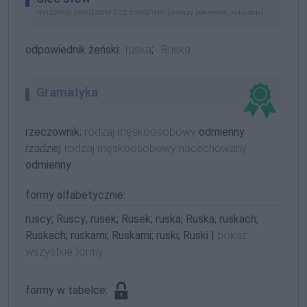
wyrażenia powiązane z opisywanym (
,
)
wyrazy pokrewne
kolokacje
odpowiednik żeński:
ruska
;
Ruska
Gramatyka
rzeczownik;
rodzaj męskoosobowy
odmienny
rzadziej
rodzaj męskoosobowy nacechowany
odmienny
formy alfabetycznie:
ruscy; Ruscy; rusek; Rusek; ruska; Ruska; ruskach;
Ruskach; ruskami; Ruskami; ruski; Ruski |
pokaż
wszystkie formy
formy w tabelce: