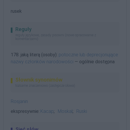
rusek
Reguły
reguły językowe, zasady pisowni (nowe opracowanie z
komentarzami)
178. jaką literą (osoby):
potoczne lub deprecjonujące
nazwy członków narodowości
— ogólnie dostępna
Słownik synonimów
tożsame znaczeniowo (zastępcze słowa)
Rosjanin
ekspresywnie:
Kacap
;
Moskal
;
Ruski
Sieć słów