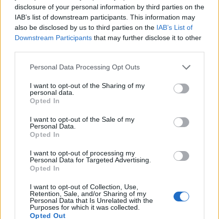
disclosure of your personal information by third parties on the
IAB’s list of downstream participants. This information may
formy alfabetycznie:
also be disclosed by us to third parties on the
IAB’s List of
Rusek; Ruska; Ruskach; Ruskami; Ruskiem; Ruskom;
Downstream Participants
that may further disclose it to other
Rusków; Ruskowi; Ruskowie; Rusku
third parties.
Please note that this website/app uses one or more Google
Personal Data Processing Opt Outs
services and may gather and store information including but
ZGŁOŚ POPRAWKĘ
not limited to your visit or usage behaviour. You may click to
I want to opt-out of the Sharing of my
personal data.
grant or deny consent to Google and its third-party tags to
Opted In
use your data for below specified purposes in below Google
consent section.
Pozostały wątpliwości? Brakuje czegoś w haśle?
I want to opt-out of the Sale of my
Personal Data.
Zobacz, co zyskują abonenci Dobrego słownika.
Opted In
SPRAWDŹ
I want to opt-out of processing my
Personal Data for Targeted Advertising.
Opted In
I want to opt-out of Collection, Use,
Często sprawdzane
Retention, Sale, and/or Sharing of my
Personal Data that Is Unrelated with the
Purposes for which it was collected.
Kobiece prawo
Opted Out