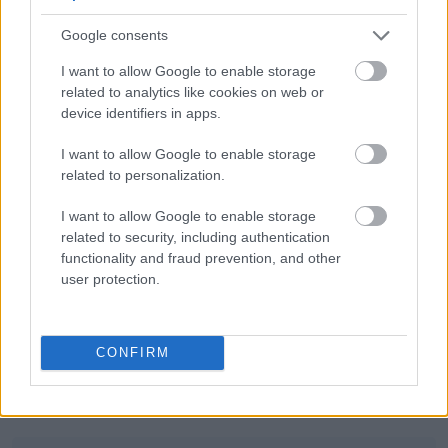
Odmiana:
wegetarian
czy
wegetarianów
?
Google consents
Urząd i osoby
I want to allow Google to enable storage
related to analytics like cookies on web or
Ciekawostki
device identifiers in apps.
rzep
— Dawne
rzepia
,
rzypienie
i inne historie
I want to allow Google to enable storage
bronować
— Orałeś? Radliłeś? To teraz zaskrudlij
related to personalization.
nastoletniość
— Ciekawe
nastolęctwo
I want to allow Google to enable storage
related to security, including authentication
functionality and fraud prevention, and other
Mogą Cię zainteresować również hasła
user protection.
pięćsetzłotowy
CONFIRM
kolumbarium