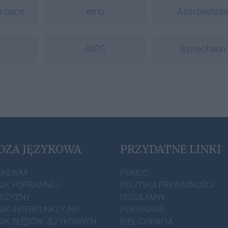
n pace
emu
Azerbejdża
AIDS
leprechaun
DZA JĘZYKOWA
PRZYDATNE LINKI
ENDIUM
POMOC
IK POPRAWNEJ
POLITYKA PRYWATNOŚCI
ZCZYZNY
REGULAMIN
IK INTERPUNKCYJNY
POBIERANIE
IK BŁĘDÓW JĘZYKOWYCH
BIBLIOGRAFIA