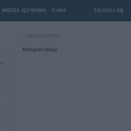
WIEDZA JĘZYKOWA
O NAS
ZALOGUJ SIĘ
ZWIŃ WSZYSTKO
Miłogost (imię)