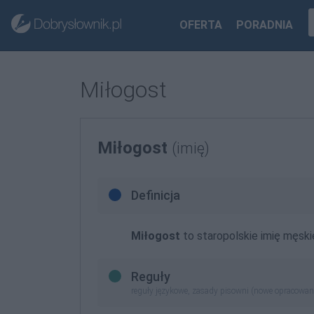
OFERTA
PORADNIA
Miłogost
Miłogost
(imię)
Definicja
Miłogost
to staropolskie imię męski
Reguły
reguły językowe, zasady pisowni (nowe opracowan