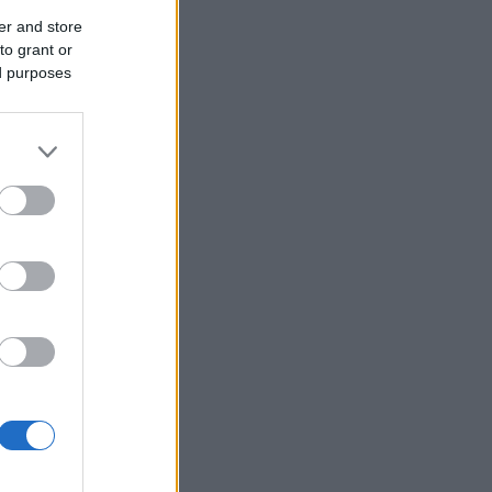
er and store
to grant or
ed purposes