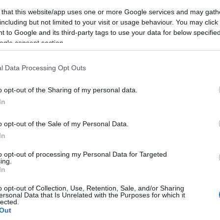
 that this website/app uses one or more Google services and may gath
including but not limited to your visit or usage behaviour. You may click 
 to Google and its third-party tags to use your data for below specifi
ogle consent section.
l Data Processing Opt Outs
o opt-out of the Sharing of my personal data.
In
o opt-out of the Sale of my Personal Data.
In
to opt-out of processing my Personal Data for Targeted
ing.
In
liwości? Brakuje czegoś w haśle?
o opt-out of Collection, Use, Retention, Sale, and/or Sharing
ersonal Data that Is Unrelated with the Purposes for which it
ują abonenci Dobrego słownika.
lected.
Out