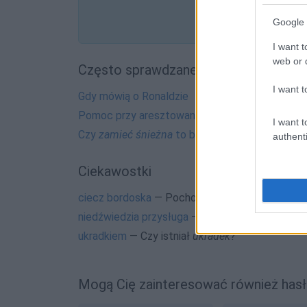
Google 
I want t
web or d
Często sprawdzane
I want t
Gdy mówią o Ronaldzie
Pomoc przy aresztowaniu
I want t
Czy
zamieć śnieżna
to błąd?
authenti
Ciekawostki
ciecz bordoska
— Pochodzenie nazwy
ciecz bo
niedźwiedzia przysługa
— Dlaczego
niedźwiedz
ukradkiem
— Czy istniał
ukradek
?
Mogą Cię zainteresować również hasł