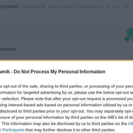
rzypadki):
miejscownik zakończonych w piśmie na
-st
,
-sta
,
-sto
,
dmienny
wnik -
Do Not Process My Personal Information
to opt-out of the sale, sharing to third parties, or processing of your per
formation for targeted advertising by us, please use the below opt-out s
łogostach; Miłogostami; Miłogostem; Miłogostom;
r selection. Please note that after your opt-out request is processed y
wie; Miłogosty
eing interest-based ads based on personal information utilized by us or
disclosed to third parties prior to your opt-out. You may separately opt-
losure of your personal information by third parties on the IAB’s list of
. This information may also be disclosed by us to third parties on the
IA
Participants
that may further disclose it to other third parties.