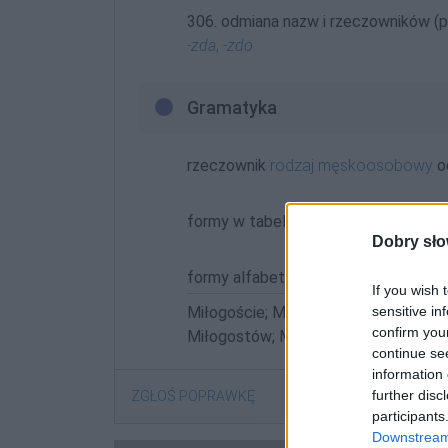
306. odmiana nazw i rzeczowników (p
-zda
,
-zdo
Gramatyka
rzeczownik
rodzaj męskoosobowy
o
formy w tabelce:
Dobry sło
formy alfabetycznie:
If you wish 
sensitive in
Miłogoście; Miłogost; Miłogosta; Mi
confirm you
Miłogostów; Miłogostowi; Miłogosto
continue se
information 
further disc
ZGŁOŚ POPRAWKĘ
participants
Downstream 