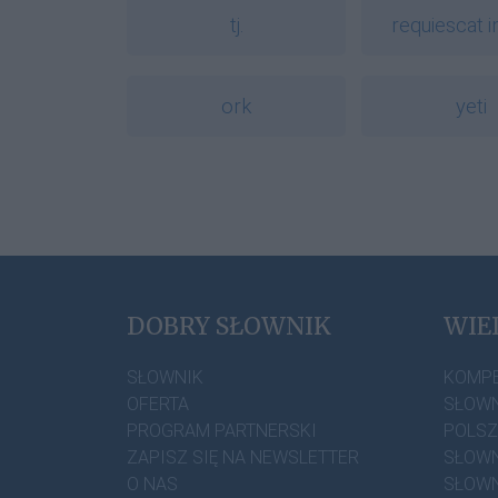
tj.
requiescat i
ork
yeti
DOBRY SŁOWNIK
WIE
SŁOWNIK
KOMP
OFERTA
SŁOWN
PROGRAM PARTNERSKI
POLS
ZAPISZ SIĘ NA NEWSLETTER
SŁOWN
O NAS
SŁOWN