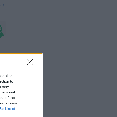
-zd
,
sonal or
ection to
ou may
 personal
out of the
 downstream
B’s List of