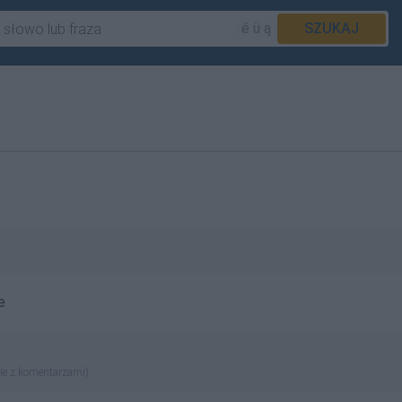
é ü ą
SZUKAJ
e
ie z komentarzami)