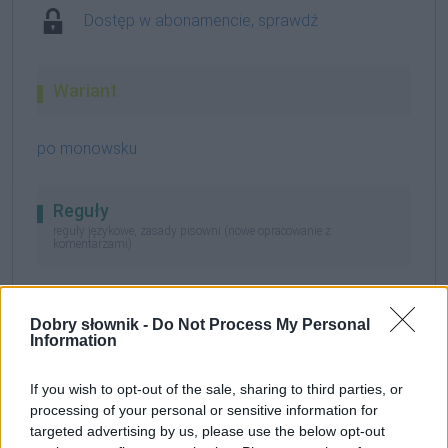
Dostęp w abonamencie, sprawdź
Wariant
po monowsku
Reguły
reguły językowe, zasady pisowni (nowe opracowanie z
komentarzami)
124. przymiotniki i przysłówki:
wyrażenia
przysłówkowe typu
po ...-sku
,
po ...-cku
,
po ...-dzku
Dobry słownik -
Do Not Process My Personal
Information
Gramatyka
If you wish to opt-out of the sale, sharing to third parties, or
processing of your personal or sensitive information for
targeted advertising by us, please use the below opt-out
frazem przysłówkowy