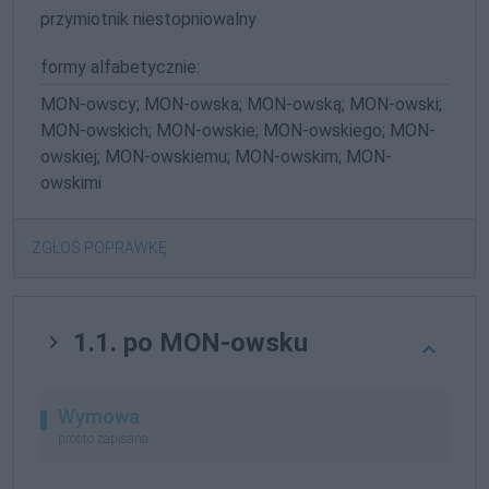
przymiotnik niestopniowalny
formy alfabetycznie:
MON-owscy; MON-owska; MON-owską; MON-owski;
MON-owskich; MON-owskie; MON-owskiego; MON-
owskiej; MON-owskiemu; MON-owskim; MON-
owskimi
ZGŁOŚ POPRAWKĘ
1.1. po MON-owsku
Wymowa
prosto zapisana