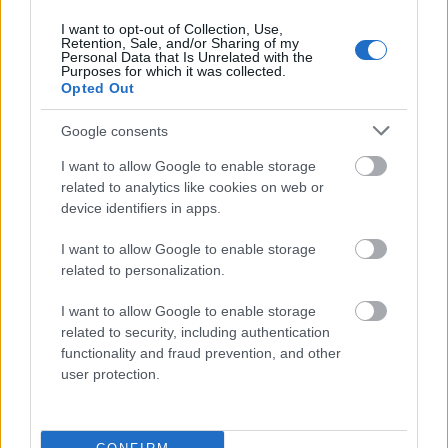
Zobacz, co zyskują abonenci Dobrego słownika.
I want to opt-out of Collection, Use,
Retention, Sale, and/or Sharing of my
SPRAWDŹ
Personal Data that Is Unrelated with the
Purposes for which it was collected.
Opted Out
Google consents
Często sprawdzane
I want to allow Google to enable storage
Skąd się biorą fryty?
related to analytics like cookies on web or
Odmiana a wymowa. Problematyczne przypadki
device identifiers in apps.
Zemleć
czy
zmielić
i o odmianie
I want to allow Google to enable storage
related to personalization.
Ciekawostki
I want to allow Google to enable storage
bajońskie sumy
— Pochodzenie wyrażenia
bajońskie sumy
related to security, including authentication
functionality and fraud prevention, and other
Wardęga
— Znaczenie dosłowne
user protection.
inkantacja
—
Inkantacja
— pochodzenie słowa (i nie tylko)