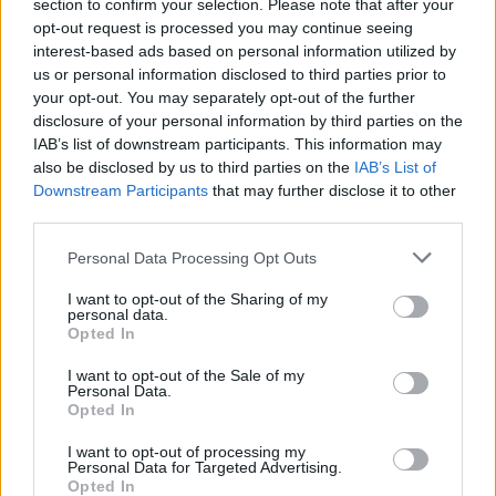
section to confirm your selection. Please note that after your
opt-out request is processed you may continue seeing
formy:
interest-based ads based on personal information utilized by
us or personal information disclosed to third parties prior to
po MON-owsku
your opt-out. You may separately opt-out of the further
disclosure of your personal information by third parties on the
IAB’s list of downstream participants. This information may
ZGŁOŚ POPRAWKĘ
also be disclosed by us to third parties on the
IAB’s List of
Downstream Participants
that may further disclose it to other
third parties.
Please note that this website/app uses one or more Google
Personal Data Processing Opt Outs
services and may gather and store information including but
not limited to your visit or usage behaviour. You may click to
I want to opt-out of the Sharing of my
personal data.
grant or deny consent to Google and its third-party tags to
Opted In
use your data for below specified purposes in below Google
consent section.
I want to opt-out of the Sale of my
Personal Data.
Opted In
I want to opt-out of processing my
Personal Data for Targeted Advertising.
Pozostały wątpliwości? Brakuje czegoś w haśle?
Opted In