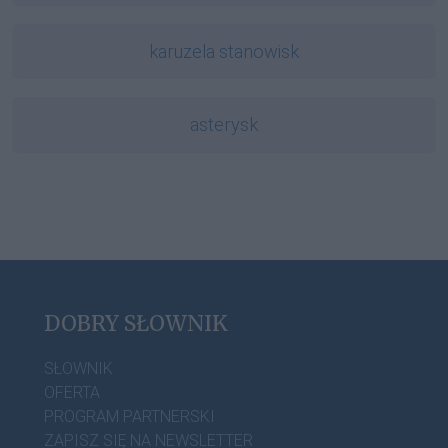
karuzela stanowisk
asterysk
DOBRY SŁOWNIK
SŁOWNIK
OFERTA
PROGRAM PARTNERSKI
ZAPISZ SIĘ NA NEWSLETTER