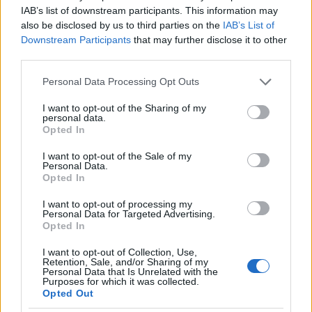
Łączliwość
IAB’s list of downstream participants. This information may
also be disclosed by us to third parties on the
IAB’s List of
Ciekawostki
Downstream Participants
that may further disclose it to other
third parties.
porzekadło
— Pochodzenie wyrazu
porzekadło
Please note that this website/app uses one or more Google
Personal Data Processing Opt Outs
algebra
— A(l)rabskie zapożyczenia
services and may gather and store information including but
klif fiskalny
— Pochodzenie i użycie pojęcia
klif fiskalny
not limited to your visit or usage behaviour. You may click to
I want to opt-out of the Sharing of my
personal data.
grant or deny consent to Google and its third-party tags to
Opted In
use your data for below specified purposes in below Google
consent section.
Mogą Cię zainteresować również hasła
I want to opt-out of the Sale of my
Personal Data.
Opted In
aniżeliby
I want to opt-out of processing my
Personal Data for Targeted Advertising.
Opted In
KMB
I want to opt-out of Collection, Use,
Retention, Sale, and/or Sharing of my
Personal Data that Is Unrelated with the
Purposes for which it was collected.
Opted Out
crowdfunding