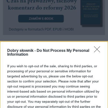
Pozostały wątpliwości? Brakuje czegoś w haśle?
Dobry słownik -
Do Not Process My Personal
Zobacz, co zyskują abonenci Dobrego słownika.
Information
SPRAWDŹ
If you wish to opt-out of the sale, sharing to third parties, or
processing of your personal or sensitive information for
targeted advertising by us, please use the below opt-out
section to confirm your selection. Please note that after your
Często sprawdzane
opt-out request is processed you may continue seeing
interest-based ads based on personal information utilized by
Co za look!
us or personal information disclosed to third parties prior to
your opt-out. You may separately opt-out of the further
To p.o. artykuł poprawnościowy
disclosure of your personal information by third parties on the