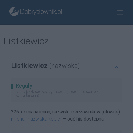
Listkiewicz
Listkiewicz
(nazwisko)
Reguły
reguły językowe, zasady pisowni (nowe opracowanie z
komentarzami)
226. odmiana imion, nazwisk, rzeczowników (główne):
imiona i nazwiska kobiet
— ogólnie dostępna