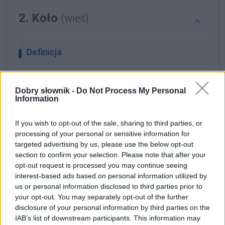
2. Koło
(wieś)
Definicja
Koło
to nazwa kilku wsi w
Polsce
, m.in. Koło
Dobry słownik -
Do Not Process My Personal
położone na wschód od
Piotrkowa Trybunalskiego
Information
Gramatyka
If you wish to opt-out of the sale, sharing to third parties, or
processing of your personal or sensitive information for
targeted advertising by us, please use the below opt-out
rzeczownik
rodzaj nijaki
odmienny
section to confirm your selection. Please note that after your
opt-out request is processed you may continue seeing
interest-based ads based on personal information utilized by
formy w tabelce:
us or personal information disclosed to third parties prior to
your opt-out. You may separately opt-out of the further
formy:
disclosure of your personal information by third parties on the
IAB’s list of downstream participants. This information may
Koła; Kole; Kołem; Koło; Kołu