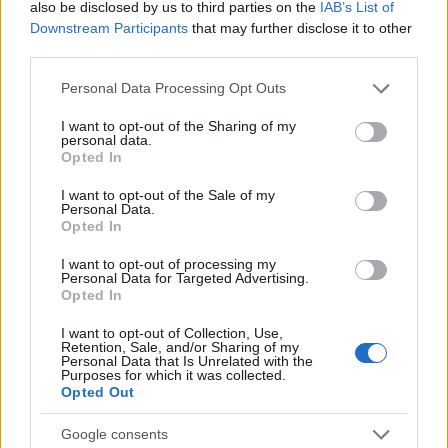
also be disclosed by us to third parties on the
IAB’s List of
Downstream Participants
that may further disclose it to other
third parties.
ZGŁOŚ POPRAWKĘ
Please note that this website/app uses one or more Google
Personal Data Processing Opt Outs
services and may gather and store information including but
not limited to your visit or usage behaviour. You may click to
I want to opt-out of the Sharing of my
personal data.
Pozostały wątpliwości? Brakuje czegoś w haśle?
grant or deny consent to Google and its third-party tags to
Opted In
Zobacz, co zyskują abonenci Dobrego słownika.
use your data for below specified purposes in below Google
consent section.
I want to opt-out of the Sale of my
Personal Data.
SPRAWDŹ
Opted In
I want to opt-out of processing my
Personal Data for Targeted Advertising.
Opted In
Często sprawdzane
I want to opt-out of Collection, Use,
Zarówno ty, jak i ja chcemy znać liczbę czasownika
Retention, Sale, and/or Sharing of my
Personal Data that Is Unrelated with the
Poprawne użycie
Purposes for which it was collected.
Opted Out
Dzisiaj wymawiamy tak
Google consents