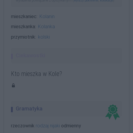
wyrażenia powiązane z opisywanym (
,
)
wyrazy pokrewne
kolokacje
mieszkaniec:
Kolanin
mieszkanka:
Kolanka
przymiotnik:
kolski
Ciekawostki
Kto mieszka w Kole?
Gramatyka
rzeczownik
rodzaj nijaki
odmienny