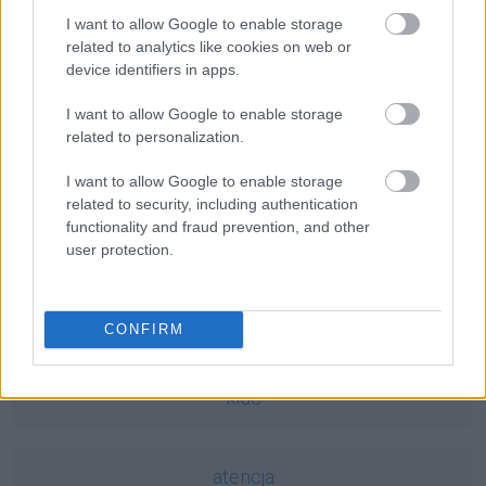
Ciekawostki
I want to allow Google to enable storage
h
— Ile jest w języku polskim wyrazów z samym „h”?
related to analytics like cookies on web or
device identifiers in apps.
dominować
— Dominować nad minami
dunder świśnie
— Dunder, czyli piorun
I want to allow Google to enable storage
related to personalization.
Mogą Cię zainteresować również hasła
I want to allow Google to enable storage
related to security, including authentication
functionality and fraud prevention, and other
noż
user protection.
zarówno
CONFIRM
kłuć
atencja