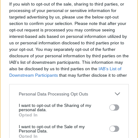
If you wish to opt-out of the sale, sharing to third parties, or
processing of your personal or sensitive information for
targeted advertising by us, please use the below opt-out
section to confirm your selection. Please note that after your
Pozostały wątpliwości? Brakuje czegoś w haśle?
opt-out request is processed you may continue seeing
Zobacz, co zyskują abonenci Dobrego słownika.
interest-based ads based on personal information utilized by
us or personal information disclosed to third parties prior to
SPRAWDŹ
your opt-out. You may separately opt-out of the further
disclosure of your personal information by third parties on the
IAB’s list of downstream participants. This information may
also be disclosed by us to third parties on the
IAB’s List of
Często sprawdzane
Downstream Participants
that may further disclose it to other
third parties.
Gdy mówią o Ronaldzie
Please note that this website/app uses one or more Google
Pomoc przy aresztowaniu
Personal Data Processing Opt Outs
services and may gather and store information including but
Czy
zamieć śnieżna
to błąd?
not limited to your visit or usage behaviour. You may click to
I want to opt-out of the Sharing of my
personal data.
grant or deny consent to Google and its third-party tags to
Opted In
Ciekawostki
use your data for below specified purposes in below Google
consent section.
I want to opt-out of the Sale of my
triumwirat
— Pochodzenie, znaczenie, pisownia słowa
Personal Data.
Opted In
triumwirat