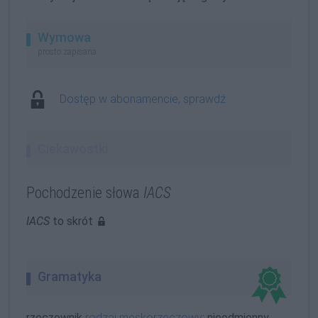
Wymowa
prosto zapisana
Dostęp w abonamencie, sprawdź
Ciekawostki
Pochodzenie słowa
IACS
IACS
to skrót
Gramatyka
rzeczownik
rodzaj męskorzeczowy
; nieodmienny