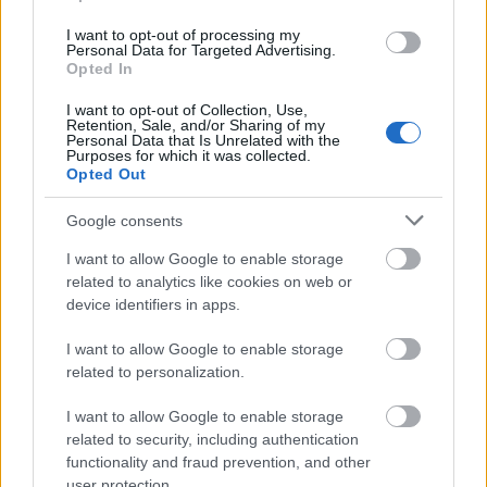
koktajl Mołotowa
— Pochodzenie nazwy
koktajl Mołotowa
I want to opt-out of processing my
Personal Data for Targeted Advertising.
Napoleon Bonaparte
— Jak nazywał się Napoleon i co się z
Opted In
tym wiązało
I want to opt-out of Collection, Use,
Retention, Sale, and/or Sharing of my
Personal Data that Is Unrelated with the
Purposes for which it was collected.
Mogą Cię zainteresować również hasła
Opted Out
clickbait
Google consents
I want to allow Google to enable storage
related to analytics like cookies on web or
ampersand
device identifiers in apps.
I want to allow Google to enable storage
related to personalization.
hot hatch
I want to allow Google to enable storage
related to security, including authentication
gżegżółka
functionality and fraud prevention, and other
user protection.