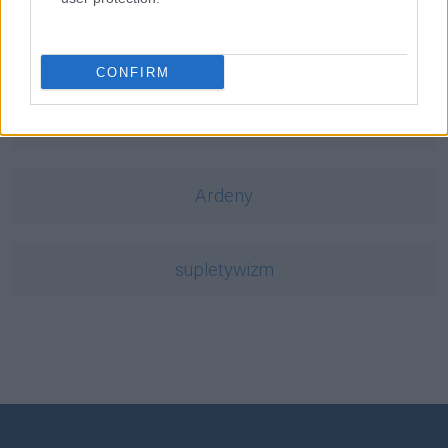
słownik
CONFIRM
szekla
Ardeny
supletywizm