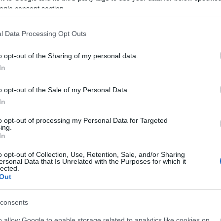
ogle consent section.
l Data Processing Opt Outs
o opt-out of the Sharing of my personal data.
In
o opt-out of the Sale of my Personal Data.
In
liwości? Brakuje czegoś w haśle?
to opt-out of processing my Personal Data for Targeted
ing.
ują abonenci Dobrego słownika.
In
o opt-out of Collection, Use, Retention, Sale, and/or Sharing
SPRAWDŹ
ersonal Data that Is Unrelated with the Purposes for which it
lected.
Out
consents
o allow Google to enable storage related to analytics like cookies on