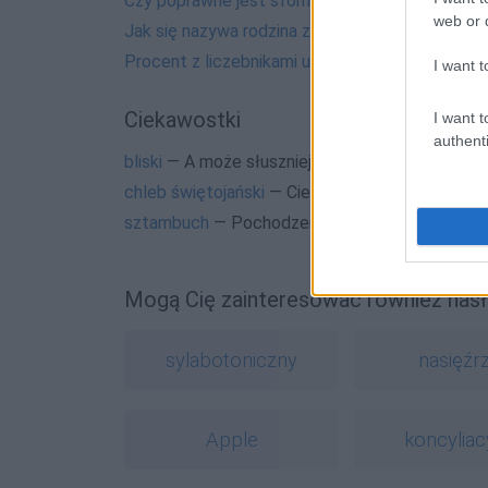
Czy poprawne jest sformułowanie
inwazja Kry
web or d
Jak się nazywa rodzina z
Romea i Julii
?
Procent z liczebnikami ułamkowymi
I want t
Ciekawostki
I want t
authenti
bliski
— A może słuszniej byłoby pisać
blizki
i
bl
chleb świętojański
— Ciekawa nazwa i historia c
sztambuch
— Pochodzenie wyrazu
sztambuch
Mogą Cię zainteresować również hasł
sylabotoniczny
nasięźrz
Apple
koncyliac