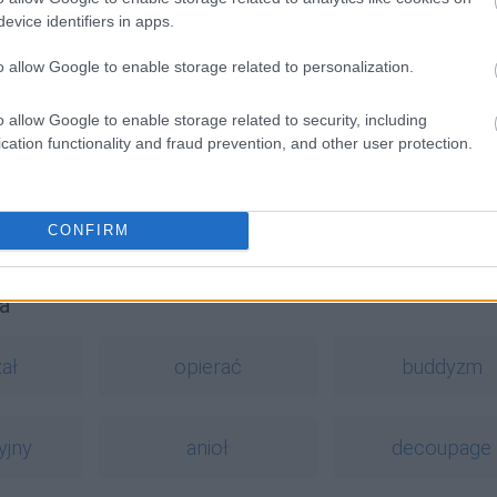
mu
?
evice identifiers in apps.
o allow Google to enable storage related to personalization.
o allow Google to enable storage related to security, including
cation functionality and fraud prevention, and other user protection.
izko
, bo
bliżej
?
hleba świętojańskiego
CONFIRM
a
ał
opierać
buddyzm
yjny
anioł
decoupage