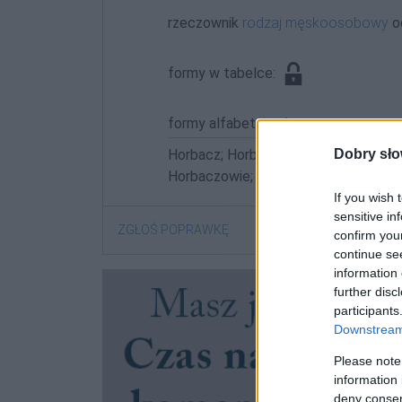
rzeczownik
rodzaj męskoosobowy
o
formy w tabelce:
formy alfabetycznie:
Dobry sło
Horbacz; Horbacza; Horbaczach; Ho
Horbaczowie; Horbaczu
If you wish 
sensitive in
ZGŁOŚ POPRAWKĘ
confirm you
continue se
information 
further disc
participants
Downstream 
Please note
information 
deny consent