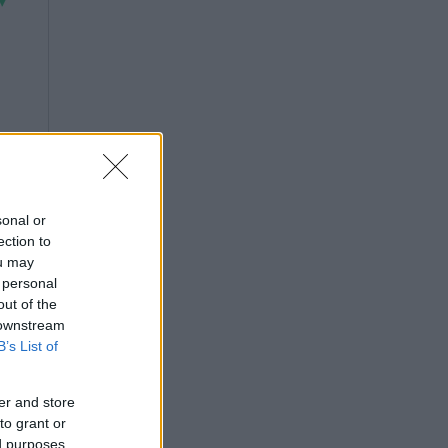
sonal or
ection to
ou may
 personal
out of the
 downstream
B’s List of
er and store
to grant or
ed purposes