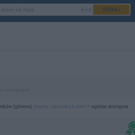
é ü ą
SZUKAJ
ie z komentarzami)
wników (główne):
imiona i nazwiska kobiet
— ogólnie dostępna