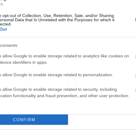
In
o opt-out of Collection, Use, Retention, Sale, and/or Sharing
ersonal Data that Is Unrelated with the Purposes for which it
lected.
Out
consents
liwości? Brakuje czegoś w haśle?
o allow Google to enable storage related to analytics like cookies on
ują abonenci Dobrego słownika.
evice identifiers in apps.
SPRAWDŹ
o allow Google to enable storage related to personalization.
o allow Google to enable storage related to security, including
cation functionality and fraud prevention, and other user protection.
b
, czyli o składni liczebnika
szereg
CONFIRM