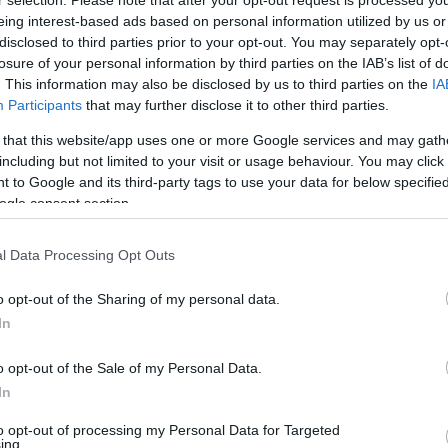
r selection. Please note that after your opt-out request is processed y
eing interest-based ads based on personal information utilized by us or
disclosed to third parties prior to your opt-out. You may separately opt-
losure of your personal information by third parties on the IAB’s list of
. This information may also be disclosed by us to third parties on the
IA
h; Hitchcockami; Hitchcockiem; Hitchcockom; Hitchcocków;
Participants
that may further disclose it to other third parties.
cocku
 that this website/app uses one or more Google services and may gath
including but not limited to your visit or usage behaviour. You may click 
 to Google and its third-party tags to use your data for below specifi
ogle consent section.
l Data Processing Opt Outs
o opt-out of the Sharing of my personal data.
In
o opt-out of the Sale of my Personal Data.
In
to opt-out of processing my Personal Data for Targeted
ing.