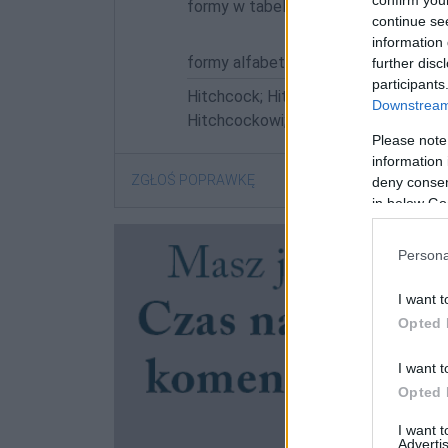
confirm you
formy w tabelce:
continue se
information 
formy alfabetycznie:
further disc
participants
Hitchcock; Hitchcocka; Hitchcockac
Downstream 
Hitchcockowi; Hitchcockowie; Hitch
Please note
information 
ZGŁOŚ POPRAWKĘ
deny consent
in below Go
Persona
I want t
Opted 
I want t
Opted 
I want 
Advertis