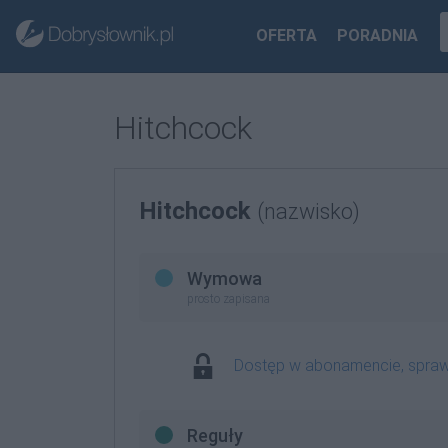
OFERTA
PORADNIA
Hitchcock
Hitchcock
(nazwisko)
Wymowa
prosto zapisana
Dostęp w abonamencie, spra
Reguły