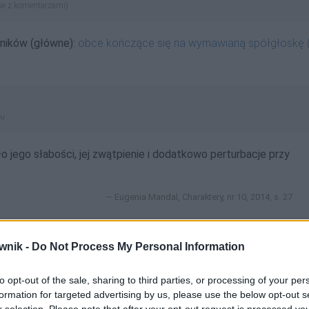
ie z komentarzami)
wników (główne):
obce kończące się na wymawianą spółgłoskę (
gu
o jego słabości, jej zwątpienie i dodatkowo perturbacje przy
Eugenia Mandal, Charaktery, nr 10, 2014, s. 27
wnik -
Do Not Process My Personal Information
dmienny
to opt-out of the sale, sharing to third parties, or processing of your per
formation for targeted advertising by us, please use the below opt-out s