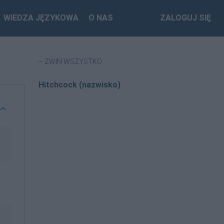
WIEDZA JĘZYKOWA
O NAS
ZALOGUJ SIĘ
ZWIŃ WSZYSTKO
Hitchcock (nazwisko)