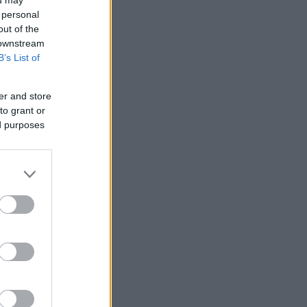
ou may
 personal
out of the
 downstream
B’s List of
er and store
to grant or
ed purposes