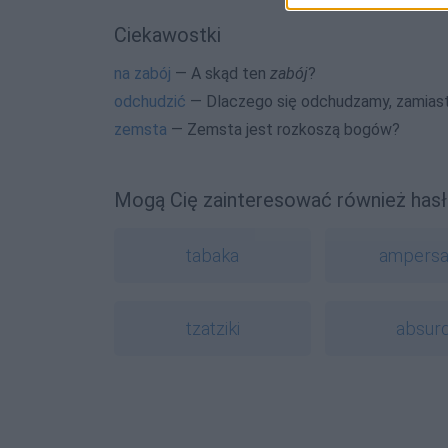
Ciekawostki
na zabój
— A skąd ten
zabój
?
odchudzić
— Dlaczego się odchudzamy, zamiast
zemsta
— Zemsta jest rozkoszą bogów?
Mogą Cię zainteresować również hasł
tabaka
ampers
tzatziki
absur