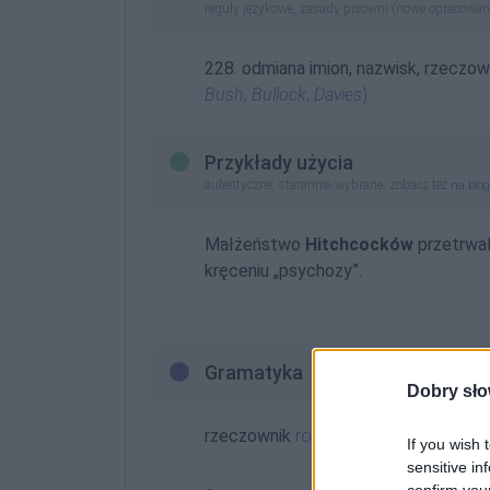
reguły językowe, zasady pisowni (nowe opracowan
228. odmiana imion, nazwisk, rzeczo
Bush
,
Bullock
,
Davies
)
Przykłady użycia
autentyczne, starannie wybrane, zobacz też
na blo
Małżeństwo
Hitchcocków
przetrwał
kręceniu „psychozy”.
Gramatyka
Dobry sło
rzeczownik
rodzaj męskoosobowy
o
If you wish 
sensitive in