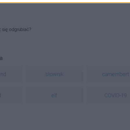
 się odgrubiać?
a
and
słownik
camembert
d
elf
COVID-19