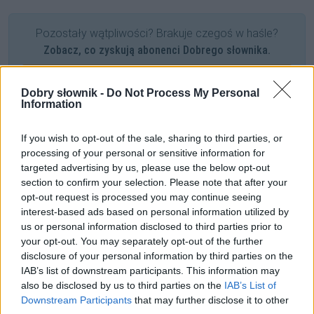
Pozostały wątpliwości? Brakuje czegoś w haśle?
Zobacz, co zyskują abonenci Dobrego słownika.
SPRAWDŹ
Dobry słownik -
Do Not Process My Personal
Information
If you wish to opt-out of the sale, sharing to third parties, or
Często sprawdzane
processing of your personal or sensitive information for
targeted advertising by us, please use the below opt-out
O (nie)odmienności i wymowie nazwiska
Branagh
section to confirm your selection. Please note that after your
Wszędobylskie
być
opt-out request is processed you may continue seeing
O odmianie
interest-based ads based on personal information utilized by
us or personal information disclosed to third parties prior to
your opt-out. You may separately opt-out of the further
Ciekawostki
disclosure of your personal information by third parties on the
IAB’s list of downstream participants. This information may
na pohybel
— A skąd
pohybel
?
also be disclosed by us to third parties on the
IAB’s List of
Cudka
— Cudka — pochodzenie imienia
Downstream Participants
that may further disclose it to other
Wardęga
— Znaczenie dosłowne