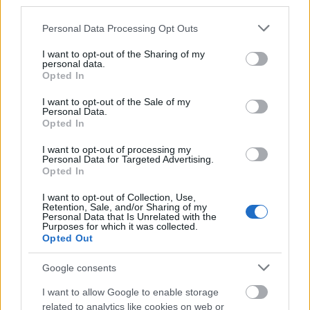
third parties.
Please note that this website/app uses one or more Google
Personal Data Processing Opt Outs
services and may gather and store information including but
Mogą Cię zainteresować również hasła
not limited to your visit or usage behaviour. You may click to
I want to opt-out of the Sharing of my
personal data.
grant or deny consent to Google and its third-party tags to
Opted In
use your data for below specified purposes in below Google
darmozjad
consent section.
I want to opt-out of the Sale of my
Personal Data.
Opted In
centyl
I want to opt-out of processing my
Personal Data for Targeted Advertising.
Opted In
zarówno
I want to opt-out of Collection, Use,
Retention, Sale, and/or Sharing of my
Personal Data that Is Unrelated with the
Purposes for which it was collected.
Kirgistan
Opted Out
Google consents
mockument
I want to allow Google to enable storage
related to analytics like cookies on web or