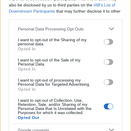
also be disclosed by us to third parties on the
IAB’s List of
Ciekawostki
Downstream Participants
that may further disclose it to other
świątobliwy
— Gdy świętość jest podejrzana...
third parties.
gerundivum
— Najsłynniejsze gerundivum
Please note that this website/app uses one or more Google
Personal Data Processing Opt Outs
na pohybel
— A skąd
pohybel
?
services and may gather and store information including but
not limited to your visit or usage behaviour. You may click to
I want to opt-out of the Sharing of my
personal data.
grant or deny consent to Google and its third-party tags to
Opted In
use your data for below specified purposes in below Google
Mogą Cię zainteresować również hasła
consent section.
I want to opt-out of the Sale of my
Personal Data.
Opted In
chędożyć
I want to opt-out of processing my
Personal Data for Targeted Advertising.
Opted In
muza
I want to opt-out of Collection, Use,
Retention, Sale, and/or Sharing of my
Personal Data that Is Unrelated with the
Iwo
Purposes for which it was collected.
Opted Out
Google consents