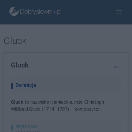
Gluck
Gluck
Definicja
Gluck
to nazwisko niemieckie, m.in. Christoph
Willibald Gluck (1714–1787) — kompozytor
Wymowa