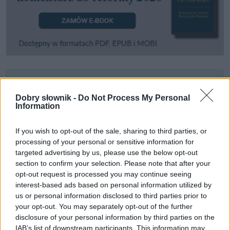
Pozostały wątpliwości? Brakuje czegoś w haśle?
Zobacz, co zyskują abonenci Dobrego słownika.
Dobry słownik -
Do Not Process My Personal
Information
SPRAWDŹ
If you wish to opt-out of the sale, sharing to third parties, or
processing of your personal or sensitive information for
targeted advertising by us, please use the below opt-out
Często sprawdzane
section to confirm your selection. Please note that after your
opt-out request is processed you may continue seeing
Kiedy
niego
, kiedy
go
interest-based ads based on personal information utilized by
us or personal information disclosed to third parties prior to
Czy
derby
konne się odmienia(ją)? I jakiego są rodzaju?
your opt-out. You may separately opt-out of the further
Żołędziowe rodzaje
disclosure of your personal information by third parties on the
IAB’s list of downstream participants. This information may