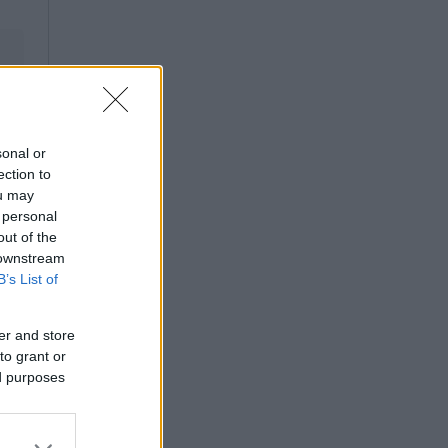
sonal or
ection to
ou may
 personal
out of the
 downstream
B’s List of
er and store
to grant or
ed purposes