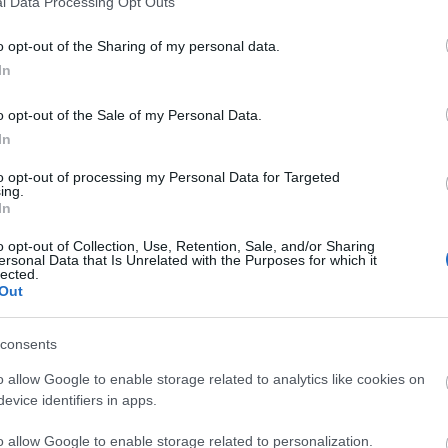
l Data Processing Opt Outs
o opt-out of the Sharing of my personal data.
Gaczyńskie; Gaczyńskiej; Gaczyńskim; Gaczyńskimi
In
o opt-out of the Sale of my Personal Data.
In
to opt-out of processing my Personal Data for Targeted
ing.
In
o opt-out of Collection, Use, Retention, Sale, and/or Sharing
ersonal Data that Is Unrelated with the Purposes for which it
lected.
Out
consents
o allow Google to enable storage related to analytics like cookies on
evice identifiers in apps.
o allow Google to enable storage related to personalization.