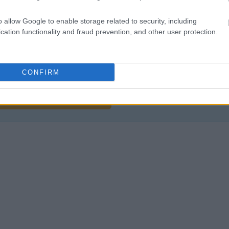
o allow Google to enable storage related to security, including
cation functionality and fraud prevention, and other user protection.
liwości? Brakuje czegoś w haśle?
ują abonenci Dobrego słownika.
CONFIRM
SPRAWDŹ