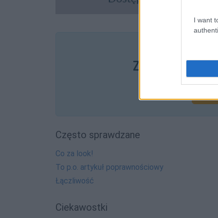
I want t
authenti
Pozostały wątp
Zobacz, co zysk
Często sprawdzane
Co za look!
To p.o. artykuł poprawnościowy
Łączliwość
Ciekawostki