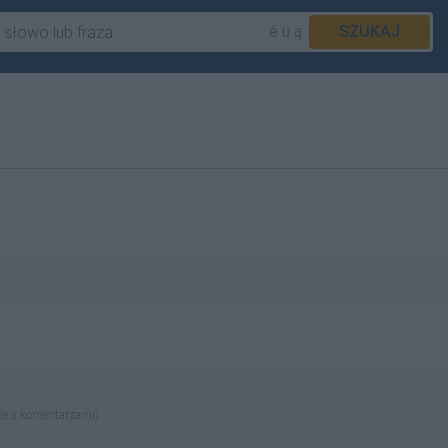
é ü ą
SZUKAJ
ie z komentarzami)