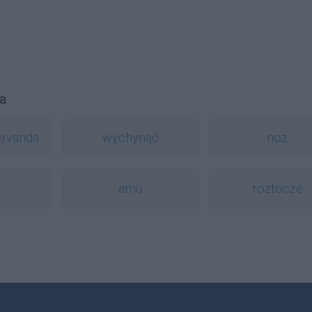
a
ervanda
wychynąć
noż
emu
roztocze