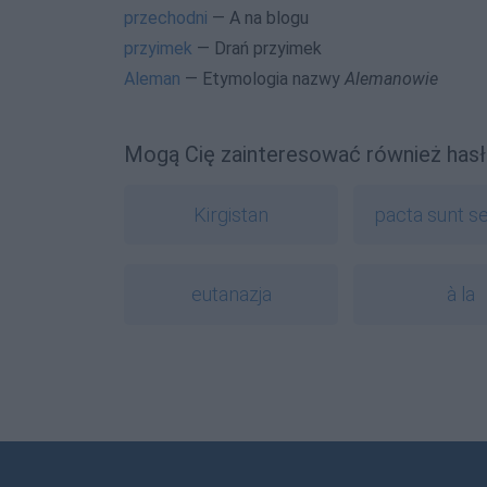
przechodni
— A na blogu
przyimek
— Drań przyimek
Aleman
— Etymologia nazwy
Alemanowie
Mogą Cię zainteresować również hasł
Kirgistan
pacta sunt s
eutanazja
à la