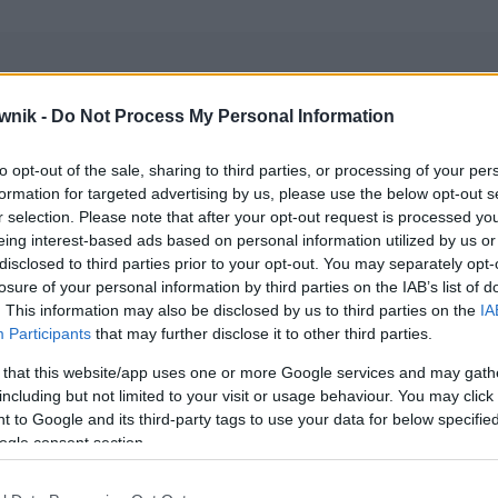
wnik -
Do Not Process My Personal Information
zwiska
to opt-out of the sale, sharing to third parties, or processing of your per
formation for targeted advertising by us, please use the below opt-out s
ie z komentarzami)
r selection. Please note that after your opt-out request is processed y
eing interest-based ads based on personal information utilized by us or
disclosed to third parties prior to your opt-out. You may separately opt-
wników (główne):
imiona i nazwiska kobiet
— ogólnie dostępna
losure of your personal information by third parties on the IAB’s list of
. This information may also be disclosed by us to third parties on the
IA
Participants
that may further disclose it to other third parties.
 that this website/app uses one or more Google services and may gath
including but not limited to your visit or usage behaviour. You may click 
 to Google and its third-party tags to use your data for below specifi
ogle consent section.