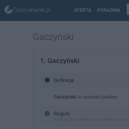
OFERTA
PORADNIA
Gaczyński
1. Gaczyński
Definicja
Gaczyński
to nazwisko polskie
Reguły
reguły językowe, zasady pisowni (nowe opracowan