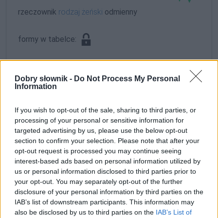
rzeczownik
rodzaj żeński
odmienny
formy w tabelce:
formy alfabetycznie:
Dobry słownik -
Do Not Process My Personal
Gąsiewska; Gąsiewską; Gąsiewskich; Gąsiewskie;
Information
Gąsiewskiej; Gąsiewskim; Gąsiewskimi
If you wish to opt-out of the sale, sharing to third parties, or
processing of your personal or sensitive information for
ZGŁOŚ POPRAWKĘ
targeted advertising by us, please use the below opt-out
section to confirm your selection. Please note that after your
opt-out request is processed you may continue seeing
interest-based ads based on personal information utilized by
us or personal information disclosed to third parties prior to
your opt-out. You may separately opt-out of the further
disclosure of your personal information by third parties on the
IAB’s list of downstream participants. This information may
also be disclosed by us to third parties on the
IAB’s List of