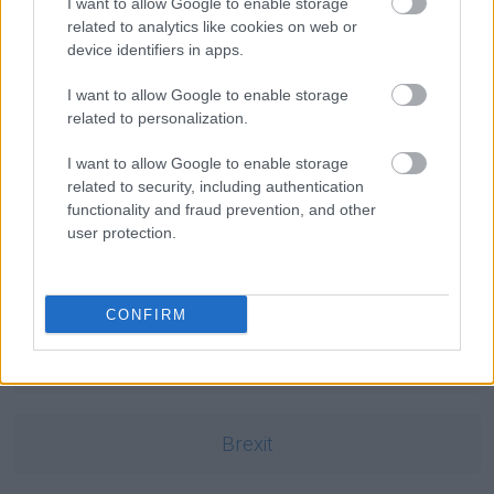
koktajl Mołotowa
— Pochodzenie nazwy
koktajl Mołotowa
I want to allow Google to enable storage
related to analytics like cookies on web or
nowotwór
—
Nowotwory
w językoznawstwie
device identifiers in apps.
pierś
— Erotyki erudytów
I want to allow Google to enable storage
related to personalization.
Mogą Cię zainteresować również hasła
I want to allow Google to enable storage
related to security, including authentication
edykuł
functionality and fraud prevention, and other
user protection.
pleonazm
CONFIRM
Pratchett
Brexit