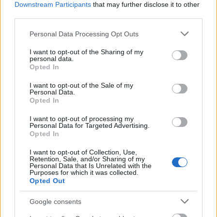
Downstream Participants
that may further disclose it to other
third parties.
Please note that this website/app uses one or more Google
Personal Data Processing Opt Outs
services and may gather and store information including but
Pozostały wątpliwości? Brakuje czegoś w haśle?
not limited to your visit or usage behaviour. You may click to
I want to opt-out of the Sharing of my
personal data.
Zobacz, co zyskują abonenci Dobrego słownika.
grant or deny consent to Google and its third-party tags to
Opted In
use your data for below specified purposes in below Google
consent section.
SPRAWDŹ
I want to opt-out of the Sale of my
Personal Data.
Opted In
I want to opt-out of processing my
Często sprawdzane
Personal Data for Targeted Advertising.
Opted In
Do Tych czy do Tychów?
I want to opt-out of Collection, Use,
Praktyczna realizacja?
Retention, Sale, and/or Sharing of my
Personal Data that Is Unrelated with the
Odmiana:
pogłaszcze
czy
pogłaska
Purposes for which it was collected.
Opted Out
Ciekawostki
Google consents