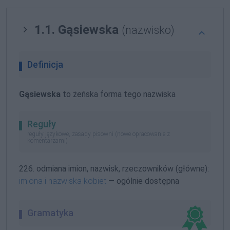
1.1. Gąsiewska
(nazwisko)
Definicja
Gąsiewska
to żeńska forma tego nazwiska
Reguły
reguły językowe, zasady pisowni (nowe opracowanie z
komentarzami)
226. odmiana imion, nazwisk, rzeczowników (główne):
imiona i nazwiska kobiet
— ogólnie dostępna
Gramatyka