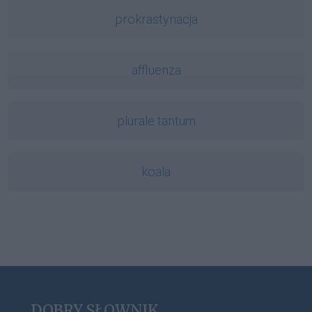
prokrastynacja
affluenza
plurale tantum
koala
DOBRY SŁOWNIK