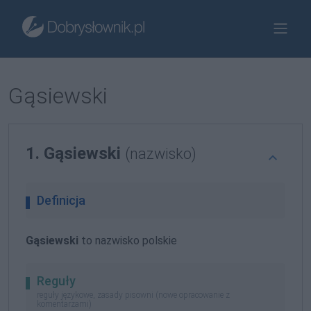
Gąsiewski
1. Gąsiewski
(nazwisko)
Definicja
Gąsiewski
to nazwisko polskie
Reguły
reguły językowe, zasady pisowni (nowe opracowanie z
komentarzami)