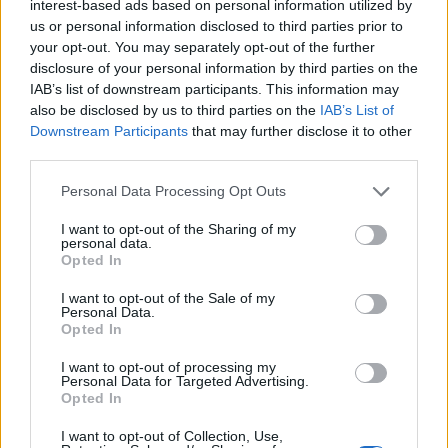
interest-based ads based on personal information utilized by
us or personal information disclosed to third parties prior to
Często sprawdzane
your opt-out. You may separately opt-out of the further
disclosure of your personal information by third parties on the
Jak się nazywa rodzina z
Romea i Julii
?
IAB’s list of downstream participants. This information may
Wspólna biografia
also be disclosed by us to third parties on the
IAB’s List of
Ortografia: dlaczego Bawarczyków (piłkarzy) pisać od
Downstream Participants
that may further disclose it to other
wielkiej litery?
third parties.
Please note that this website/app uses one or more Google
Personal Data Processing Opt Outs
Ciekawostki
services and may gather and store information including but
not limited to your visit or usage behaviour. You may click to
I want to opt-out of the Sharing of my
personal data.
dupa
— Tajemnicza dupa...
grant or deny consent to Google and its third-party tags to
Opted In
use your data for below specified purposes in below Google
spam
— Żartobliwie
consent section.
I want to opt-out of the Sale of my
skretynieć
— A na blogu
Personal Data.
Opted In
Mogą Cię zainteresować również hasła
I want to opt-out of processing my
Personal Data for Targeted Advertising.
Opted In
supletywizm
I want to opt-out of Collection, Use,