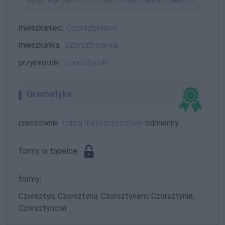
wyrażenia powiązane z opisywanym (
,
)
wyrazy pokrewne
kolokacje
mieszkaniec:
Czorsztynianin
mieszkanka:
Czorsztynianka
przymiotnik:
czorsztyński
Gramatyka
rzeczownik
rodzaj męskorzeczowy
odmienny
formy w tabelce:
formy:
Czorsztyn; Czorsztyna; Czorsztynem; Czorsztynie;
Czorsztynowi