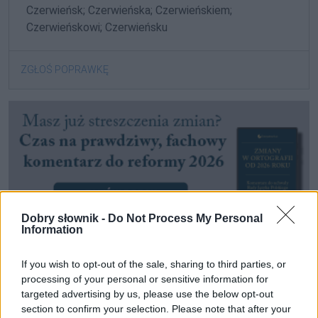
Czerwieńsk; Czerwieńska; Czerwieńskiem;
Czerwieńskowi; Czerwieńsku
ZGŁOŚ POPRAWKĘ
Dobry słownik -
Do Not Process My Personal
Information
If you wish to opt-out of the sale, sharing to third parties, or
processing of your personal or sensitive information for
Pozostały wątpliwości? Brakuje czegoś w haśle?
targeted advertising by us, please use the below opt-out
Zobacz, co zyskują abonenci Dobrego słownika.
section to confirm your selection. Please note that after your