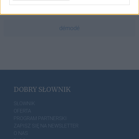
earl grey
démodé
DOBRY SŁOWNIK
SŁOWNIK
OFERTA
PROGRAM PARTNERSKI
ZAPISZ SIĘ NA NEWSLETTER
O NAS