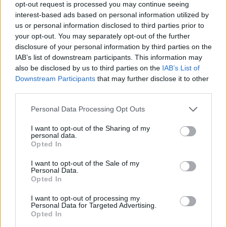
opt-out request is processed you may continue seeing
SPRAWDŹ
interest-based ads based on personal information utilized by
us or personal information disclosed to third parties prior to
your opt-out. You may separately opt-out of the further
disclosure of your personal information by third parties on the
Często sprawdzane
IAB’s list of downstream participants. This information may
also be disclosed by us to third parties on the
IAB’s List of
Placek
a
ciasto
Downstream Participants
that may further disclose it to other
Gdy ci akcentuję
third parties.
Zdarza się błąd
Please note that this website/app uses one or more Google
Personal Data Processing Opt Outs
services and may gather and store information including but
Ciekawostki
not limited to your visit or usage behaviour. You may click to
I want to opt-out of the Sharing of my
personal data.
grant or deny consent to Google and its third-party tags to
Opted In
wigilijny
— O nieistniejącym (?)
wilijny
use your data for below specified purposes in below Google
consent section.
szafarz
— Pochodzenie słowa
szafarz
I want to opt-out of the Sale of my
Personal Data.
fasować
— Niegdyś w aptekach… i słownikach
Opted In
I want to opt-out of processing my
Personal Data for Targeted Advertising.
Mogą Cię zainteresować również hasła
Opted In