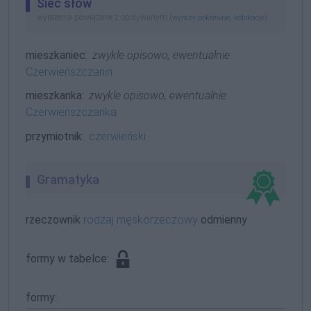
Sieć słów
wyrażenia powiązane z opisywanym (
,
)
wyrazy pokrewne
kolokacje
mieszkaniec:
zwykle opisowo, ewentualnie
Czerwieńszczanin
mieszkanka:
zwykle opisowo, ewentualnie
Czerwieńszczanka
przymiotnik:
czerwieński
Gramatyka
rzeczownik
rodzaj męskorzeczowy
odmienny
formy w tabelce:
formy: