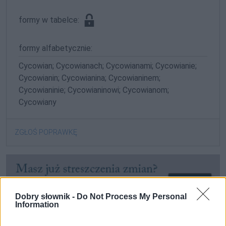
formy w tabelce:
formy alfabetycznie:
Cycowian; Cycowianach; Cycowianami; Cycowianie;
Cycowianin; Cycowianina; Cycowianinem;
Cycowianinie; Cycowianinowi; Cycowianom;
Cycowiany
ZGŁOŚ POPRAWKĘ
Dobry słownik -
Do Not Process My Personal
Information