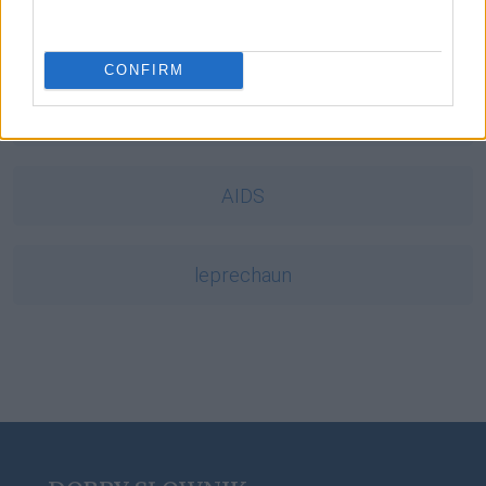
ork
CONFIRM
yeti
AIDS
leprechaun