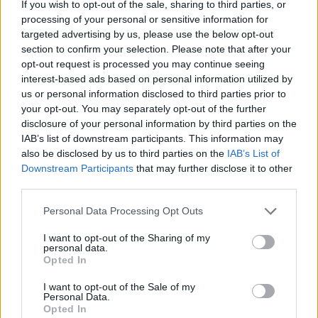
If you wish to opt-out of the sale, sharing to third parties, or
processing of your personal or sensitive information for
targeted advertising by us, please use the below opt-out
section to confirm your selection. Please note that after your
opt-out request is processed you may continue seeing
Pozostały wątpliwości? Brakuje czegoś w haśle?
interest-based ads based on personal information utilized by
us or personal information disclosed to third parties prior to
Zobacz, co zyskują abonenci Dobrego słownika.
your opt-out. You may separately opt-out of the further
disclosure of your personal information by third parties on the
SPRAWDŹ
IAB’s list of downstream participants. This information may
also be disclosed by us to third parties on the
IAB’s List of
Downstream Participants
that may further disclose it to other
third parties.
Często sprawdzane
Please note that this website/app uses one or more Google
Personal Data Processing Opt Outs
Problemy z rodzajem gramatycznym
services and may gather and store information including but
Ortografia:
w porzo
czy
wporzo
?
not limited to your visit or usage behaviour. You may click to
I want to opt-out of the Sharing of my
personal data.
grant or deny consent to Google and its third-party tags to
O szyku słówka
jednak
Opted In
use your data for below specified purposes in below Google
consent section.
I want to opt-out of the Sale of my
Ciekawostki
Personal Data.
Opted In