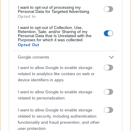
progres
— Dawne znaczenie wyrazu
progres
I want to opt-out of processing my
słony
— Pochodzenie
Personal Data for Targeted Advertising.
Opted In
gimnazjum
— Co w gimnazjum piszczało
I want to opt-out of Collection, Use,
Retention, Sale, and/or Sharing of my
Personal Data that Is Unrelated with the
Mogą Cię zainteresować również hasła
Purposes for which it was collected.
Opted Out
tj.
Google consents
I want to allow Google to enable storage
related to analytics like cookies on web or
requiescat in pace
device identifiers in apps.
I want to allow Google to enable storage
emu
related to personalization.
I want to allow Google to enable storage
related to security, including authentication
Azerbejdżan
functionality and fraud prevention, and other
user protection.