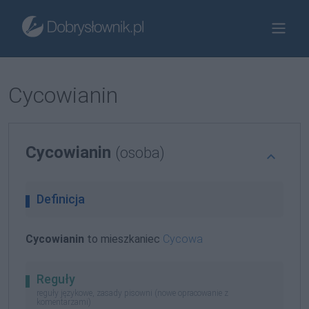
Cycowianin
Cycowianin
(osoba)
Definicja
Cycowianin
to mieszkaniec
Cycowa
Reguły
reguły językowe, zasady pisowni (nowe opracowanie z
komentarzami)