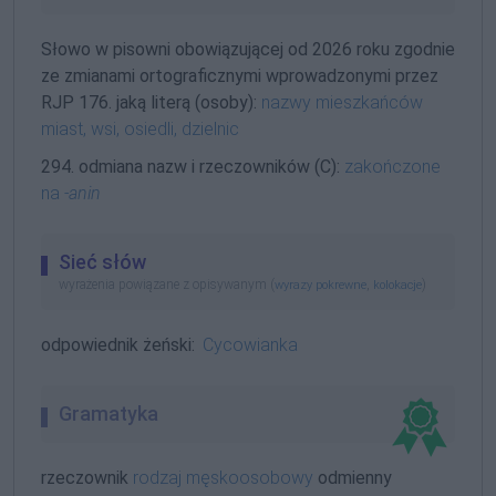
Słowo w pisowni obowiązującej od 2026 roku zgodnie
ze zmianami ortograficznymi wprowadzonymi przez
RJP 176. jaką literą (osoby):
nazwy mieszkańców
miast, wsi, osiedli, dzielnic
294. odmiana nazw i rzeczowników (C):
zakończone
na
-anin
Sieć słów
wyrażenia powiązane z opisywanym (
,
)
wyrazy pokrewne
kolokacje
odpowiednik żeński:
Cycowianka
Gramatyka
rzeczownik
rodzaj męskoosobowy
odmienny