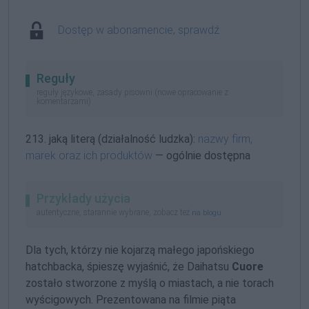
Dostęp w abonamencie, sprawdź
Reguły
reguły językowe, zasady pisowni (nowe opracowanie z
komentarzami)
213. jaką literą (działalność ludzka):
nazwy firm,
marek oraz ich produktów
— ogólnie dostępna
Przykłady użycia
autentyczne, starannie wybrane, zobacz też
na blogu
Dla tych, którzy nie kojarzą małego japońskiego
hatchbacka, śpieszę wyjaśnić, że Daihatsu
Cuore
zostało stworzone z myślą o miastach, a nie torach
wyścigowych. Prezentowana na filmie piąta