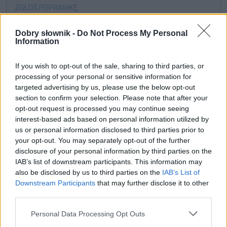
ZGŁOŚ POPRAWKĘ
Dobry słownik -
Do Not Process My Personal
Information
If you wish to opt-out of the sale, sharing to third parties, or
processing of your personal or sensitive information for
targeted advertising by us, please use the below opt-out
section to confirm your selection. Please note that after your
opt-out request is processed you may continue seeing
interest-based ads based on personal information utilized by
us or personal information disclosed to third parties prior to
your opt-out. You may separately opt-out of the further
disclosure of your personal information by third parties on the
Pozostały wątpliwości? Brakuje czegoś w haśle?
IAB’s list of downstream participants. This information may
Zobacz, co zyskują abonenci Dobrego słownika.
also be disclosed by us to third parties on the
IAB’s List of
Downstream Participants
that may further disclose it to other
SPRAWDŹ
third parties.
Please note that this website/app uses one or more Google
Personal Data Processing Opt Outs
services and may gather and store information including but