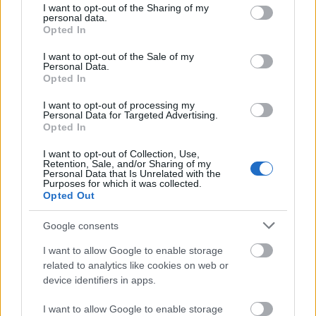
not limited to your visit or usage behaviour. You may click to
I want to opt-out of the Sharing of my
Często sprawdzane
personal data.
grant or deny consent to Google and its third-party tags to
Opted In
use your data for below specified purposes in below Google
Mościa panno, się mościsz?
consent section.
I want to opt-out of the Sale of my
Objaśnienie do boiskowej wymowy
Personal Data.
Opted In
O nazwach pochodnych od
Asyżu
(mieszkaniec, mieszkanka,
przymiotnik)
I want to opt-out of processing my
Personal Data for Targeted Advertising.
Opted In
Ciekawostki
I want to opt-out of Collection, Use,
bociankowe
— Skąd pomysł na bociankowe
Retention, Sale, and/or Sharing of my
Personal Data that Is Unrelated with the
innymi słowy
— Skąd wzięła się forma
słowy
Purposes for which it was collected.
Opted Out
bliski
— A może słuszniej byłoby pisać
blizki
i
blizko
, bo
bliżej
?
Google consents
I want to allow Google to enable storage
related to analytics like cookies on web or
Mogą Cię zainteresować również hasła
device identifiers in apps.
jednak
I want to allow Google to enable storage