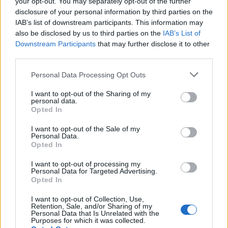
your opt-out. You may separately opt-out of the further
Et al.
w polskich tekstach
disclosure of your personal information by third parties on the
Mieszkaniec Oslo, mieszkanka Oslo i przymiotnik od Oslo
IAB’s list of downstream participants. This information may
Nie lubię Ani ani nie lubię Hani
also be disclosed by us to third parties on the
IAB’s List of
Downstream Participants
that may further disclose it to other
third parties.
Ciekawostki
Please note that this website/app uses one or more Google
Personal Data Processing Opt Outs
fasować
— Niegdyś w aptekach… i słownikach
services and may gather and store information including but
do syta
— Skąd taka forma
not limited to your visit or usage behaviour. You may click to
I want to opt-out of the Sharing of my
personal data.
grant or deny consent to Google and its third-party tags to
hulajnoga
— Skąd się wzięła
hulajnoga
w polszczyźnie?
Opted In
use your data for below specified purposes in below Google
consent section.
I want to opt-out of the Sale of my
Personal Data.
Mogą Cię zainteresować również hasła
Opted In
I want to opt-out of processing my
smartfon
Personal Data for Targeted Advertising.
Opted In
I want to opt-out of Collection, Use,
Retention, Sale, and/or Sharing of my
roztocze
Personal Data that Is Unrelated with the
Purposes for which it was collected.