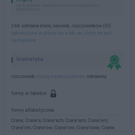
reguły językowe, zasady pisowni (nowe opracowanie z
komentarzami)
244. odmiana imion, nazwisk, rzeczowników (III):
zakończone w piśmie na
-e
lub
-es
, które nie jest
wymawiane
Gramatyka
rzeczownik
rodzaj męskoosobowy
odmienny
formy w tabelce:
formy alfabetycznie:
Crane; Crane'a; Crane'ach; Crane'ami; Crane'em;
Crane'om; Crane'ów; Crane'owi; Crane'owie; Cranie