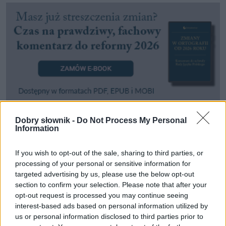
Dobry słownik -
Do Not Process My Personal
Information
Pozostały wątpliwości? Brakuje czegoś w haśle?
Zobacz, co zyskują abonenci Dobrego słownika.
If you wish to opt-out of the sale, sharing to third parties, or
processing of your personal or sensitive information for
SPRAWDŹ
targeted advertising by us, please use the below opt-out
section to confirm your selection. Please note that after your
opt-out request is processed you may continue seeing
interest-based ads based on personal information utilized by
Często sprawdzane
us or personal information disclosed to third parties prior to