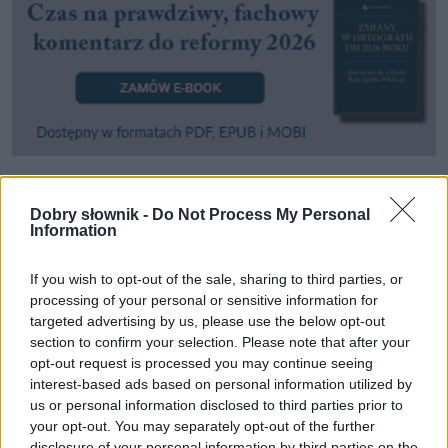
Pozostały wątpliwości? Brakuje czegoś w haśle?
Dobry słownik -
Do Not Process My Personal
Information
Zobacz, co zyskują abonenci Dobrego słownika.
SPRAWDŹ
If you wish to opt-out of the sale, sharing to third parties, or
processing of your personal or sensitive information for
targeted advertising by us, please use the below opt-out
section to confirm your selection. Please note that after your
opt-out request is processed you may continue seeing
Często sprawdzane
interest-based ads based on personal information utilized by
Odmiana:
wegetarian
czy
wegetarianów
?
us or personal information disclosed to third parties prior to
your opt-out. You may separately opt-out of the further
Jak się nazywa rodzina z
Romea i Julii
?
disclosure of your personal information by third parties on the