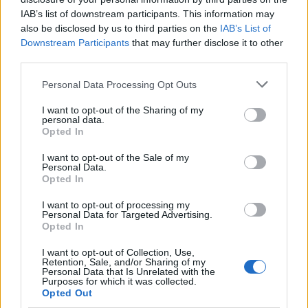
Zaopiekuj się mną, nawet jeśli nie po polsku
IAB’s list of downstream participants. This information may
also be disclosed by us to third parties on the
IAB’s List of
Downstream Participants
that may further disclose it to other
Ciekawostki
third parties.
biba
— O dawnym
bibie
(osobie)
Please note that this website/app uses one or more Google
Personal Data Processing Opt Outs
Nitsch
— Nieśmiertelna anegdotka
services and may gather and store information including but
not limited to your visit or usage behaviour. You may click to
I want to opt-out of the Sharing of my
kociokwik
— Pochodzenie wyrazu
kociokwik
personal data.
grant or deny consent to Google and its third-party tags to
Opted In
use your data for below specified purposes in below Google
consent section.
Mogą Cię zainteresować również hasła
I want to opt-out of the Sale of my
Personal Data.
Opted In
Ukraina
I want to opt-out of processing my
Personal Data for Targeted Advertising.
Opted In
zombie
I want to opt-out of Collection, Use,
Retention, Sale, and/or Sharing of my
Personal Data that Is Unrelated with the
Purposes for which it was collected.
Opted Out
Słowacja