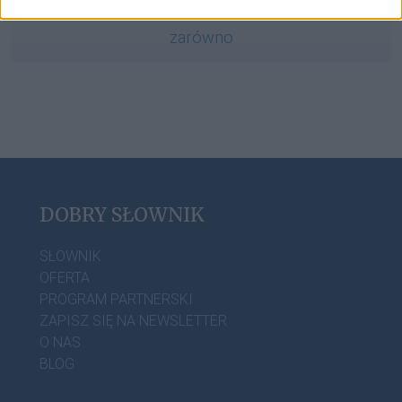
zarówno
DOBRY SŁOWNIK
SŁOWNIK
OFERTA
PROGRAM PARTNERSKI
ZAPISZ SIĘ NA NEWSLETTER
O NAS
BLOG