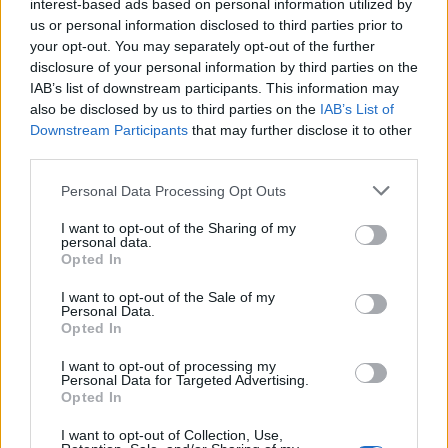
interest-based ads based on personal information utilized by
Często sprawdzane
us or personal information disclosed to third parties prior to
Egzekutorzy
czy
egzekutorowie
your opt-out. You may separately opt-out of the further
disclosure of your personal information by third parties on the
Czy coś jest nie tak z wyszczepianiem?
IAB’s list of downstream participants. This information may
Procent z liczebnikami głównymi
also be disclosed by us to third parties on the
IAB’s List of
Downstream Participants
that may further disclose it to other
third parties.
Ciekawostki
Please note that this website/app uses one or more Google
Personal Data Processing Opt Outs
udawać Greka
— Co ci Grecy w sobie mają, że niektórzy ich
services and may gather and store information including but
udają?
not limited to your visit or usage behaviour. You may click to
I want to opt-out of the Sharing of my
personal data.
szybować
— Co było pierwsze: rzeczownik szybowiec czy
grant or deny consent to Google and its third-party tags to
Opted In
use your data for below specified purposes in below Google
czasownik szybować?
consent section.
I want to opt-out of the Sale of my
syzyfowa praca
— Pochodzenie wyrażenia
syzyfowa praca
Personal Data.
Opted In
Mogą Cię zainteresować również hasła
I want to opt-out of processing my
Personal Data for Targeted Advertising.
Opted In
desusy
I want to opt-out of Collection, Use,