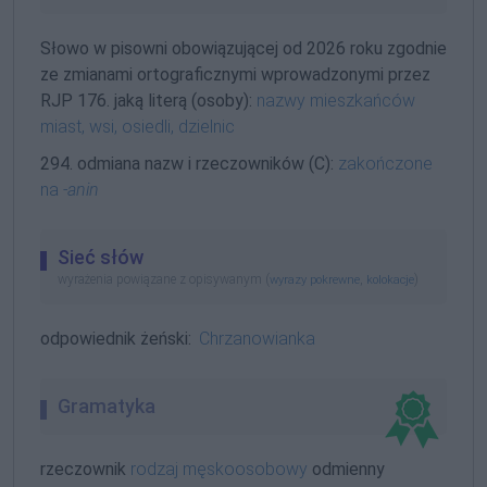
Słowo w pisowni obowiązującej od 2026 roku zgodnie
ze zmianami ortograficznymi wprowadzonymi przez
RJP 176. jaką literą (osoby):
nazwy mieszkańców
miast, wsi, osiedli, dzielnic
294. odmiana nazw i rzeczowników (C):
zakończone
na
-anin
Sieć słów
wyrażenia powiązane z opisywanym (
,
)
wyrazy pokrewne
kolokacje
odpowiednik żeński:
Chrzanowianka
Gramatyka
rzeczownik
rodzaj męskoosobowy
odmienny