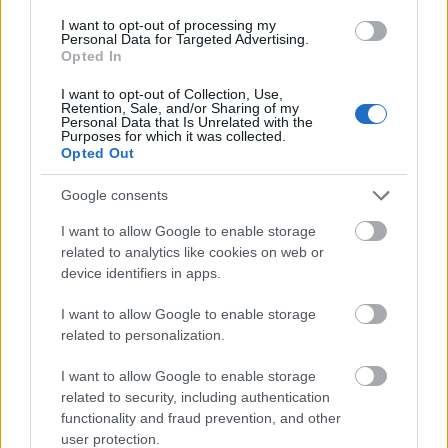
izba
— Izba łamie stereotypy
I want to opt-out of processing my
próba
— Czy w
próba
jest
ó
wymienne czy niewymienne?
Personal Data for Targeted Advertising.
Opted In
upiększać
— Upiękrzać
I want to opt-out of Collection, Use,
Retention, Sale, and/or Sharing of my
Personal Data that Is Unrelated with the
Mogą Cię zainteresować również hasła
Purposes for which it was collected.
Opted Out
wszcząć
Google consents
I want to allow Google to enable storage
related to analytics like cookies on web or
nasięźrzał
device identifiers in apps.
I want to allow Google to enable storage
AIDS
related to personalization.
I want to allow Google to enable storage
related to security, including authentication
edykuł
functionality and fraud prevention, and other
user protection.