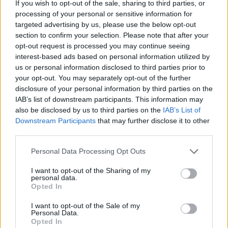
If you wish to opt-out of the sale, sharing to third parties, or
processing of your personal or sensitive information for
targeted advertising by us, please use the below opt-out
section to confirm your selection. Please note that after your
opt-out request is processed you may continue seeing
Pozostały wątpliwości? Brakuje czegoś w haśle?
interest-based ads based on personal information utilized by
us or personal information disclosed to third parties prior to
Zobacz, co zyskują abonenci Dobrego słownika.
your opt-out. You may separately opt-out of the further
disclosure of your personal information by third parties on the
SPRAWDŹ
IAB’s list of downstream participants. This information may
also be disclosed by us to third parties on the
IAB’s List of
Downstream Participants
that may further disclose it to other
third parties.
Często sprawdzane
Please note that this website/app uses one or more Google
Personal Data Processing Opt Outs
Kilka wisien?
services and may gather and store information including but
Aby dobrze pisać, należy…
not limited to your visit or usage behaviour. You may click to
I want to opt-out of the Sharing of my
personal data.
grant or deny consent to Google and its third-party tags to
Odmiana: formy czasu przyszłego i rozkaźnik
Opted In
use your data for below specified purposes in below Google
consent section.
I want to opt-out of the Sale of my
Ciekawostki
Personal Data.
Opted In