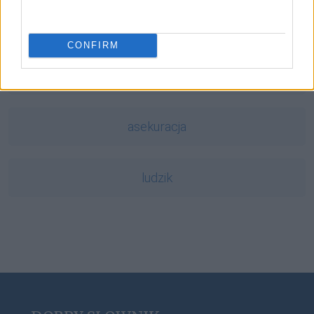
lutnia
CONFIRM
globalizacja
asekuracja
ludzik