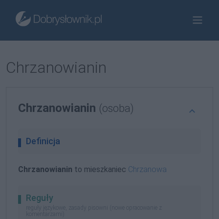
Chrzanowianin
Chrzanowianin
(osoba)
Definicja
Chrzanowianin
to mieszkaniec
Chrzanowa
Reguły
reguły językowe, zasady pisowni (nowe opracowanie z
komentarzami)