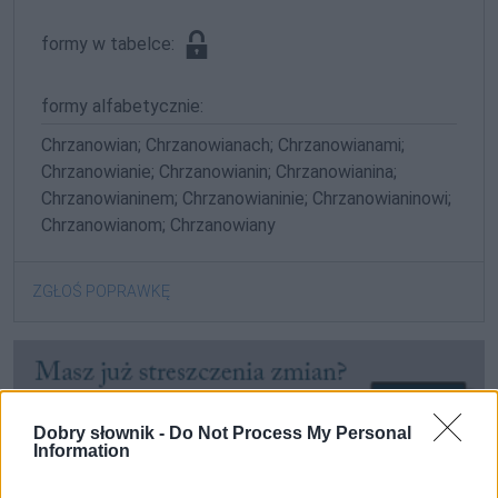
formy w tabelce:
formy alfabetycznie:
Chrzanowian; Chrzanowianach; Chrzanowianami;
Chrzanowianie; Chrzanowianin; Chrzanowianina;
Chrzanowianinem; Chrzanowianinie; Chrzanowianinowi;
Chrzanowianom; Chrzanowiany
ZGŁOŚ POPRAWKĘ
Dobry słownik -
Do Not Process My Personal
Information