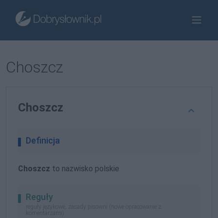
Choszcz
Choszcz
Definicja
Choszcz
to nazwisko polskie
Reguły
reguły językowe, zasady pisowni (nowe opracowanie z
komentarzami)