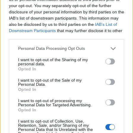
Często sprawdzane
your opt-out. You may separately opt-out of the further
Odmiana:
Koziegłów
czy
Kozichgłów
?
disclosure of your personal information by third parties on the
IAB’s list of downstream participants. This information may
Odmiana: o
potrafiąc
,
potrafiący
i
potrafiwszy
also be disclosed by us to third parties on the
IAB’s List of
Nostalgia za nostalgią
Downstream Participants
that may further disclose it to other
third parties.
Ciekawostki
Please note that this website/app uses one or more Google
Personal Data Processing Opt Outs
services and may gather and store information including but
lwia część
— Dlaczego
lwia
część?
not limited to your visit or usage behaviour. You may click to
I want to opt-out of the Sharing of my
personal data.
psim swędem
— Psia historia
grant or deny consent to Google and its third-party tags to
Opted In
use your data for below specified purposes in below Google
zagiąć parol
— Pochodzenie zwrotu
zagiąć parol
consent section.
I want to opt-out of the Sale of my
Personal Data.
Opted In
Mogą Cię zainteresować również hasła
I want to opt-out of processing my
Personal Data for Targeted Advertising.
Tadż Mahal
Opted In
I want to opt-out of Collection, Use,
Retention, Sale, and/or Sharing of my
Personal Data that Is Unrelated with the
czczy