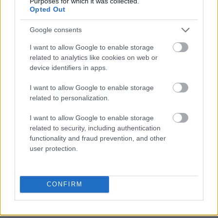
Purposes for which it was collected.
Opted Out
Google consents
gżegżółka
I want to allow Google to enable storage
related to analytics like cookies on web or
device identifiers in apps.
okręt
I want to allow Google to enable storage
related to personalization.
Asyż
I want to allow Google to enable storage
related to security, including authentication
functionality and fraud prevention, and other
Ukraina
user protection.
kłuć
CONFIRM
karob