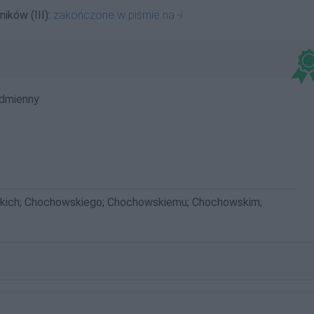
ików (III):
zakończone w piśmie na
-i
dmienny
kich; Chochowskiego; Chochowskiemu; Chochowskim;