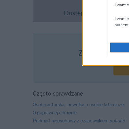
I want t
I want t
authenti
Pozostały wątp
Zobacz, co zysk
Często sprawdzane
Osoba autorska i nowelka o osobie latarniczej
O poprawnej odmianie
Podmiot nieosobowy z czasownikiem
potrafić