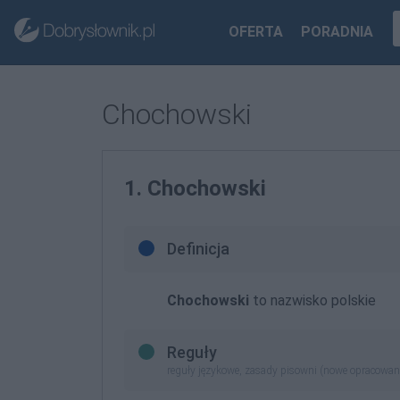
OFERTA
PORADNIA
Chochowski
1. Chochowski
Definicja
Chochowski
to nazwisko polskie
Reguły
reguły językowe, zasady pisowni (nowe opracowan