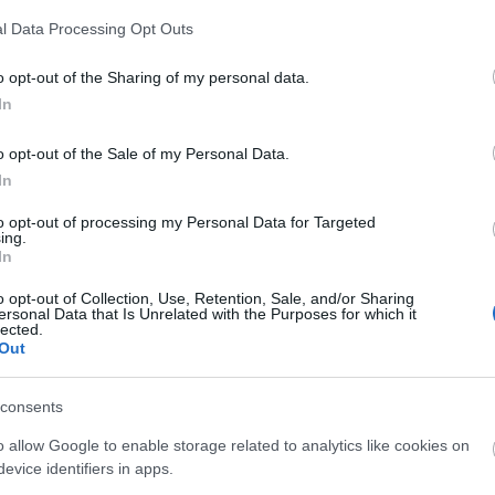
l Data Processing Opt Outs
o opt-out of the Sharing of my personal data.
ich; Chochowskie; Chochowskiej; Chochowskim;
In
o opt-out of the Sale of my Personal Data.
In
to opt-out of processing my Personal Data for Targeted
ing.
In
o opt-out of Collection, Use, Retention, Sale, and/or Sharing
ersonal Data that Is Unrelated with the Purposes for which it
lected.
Out
consents
o allow Google to enable storage related to analytics like cookies on
evice identifiers in apps.