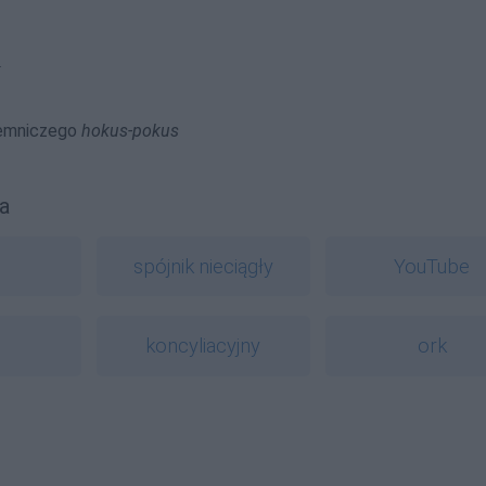
k
jemniczego
hokus-pokus
a
spójnik nieciągły
YouTube
koncyliacyjny
ork