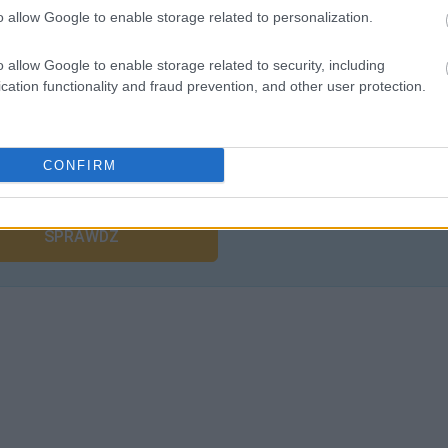
o allow Google to enable storage related to personalization.
o allow Google to enable storage related to security, including
cation functionality and fraud prevention, and other user protection.
liwości? Brakuje czegoś w haśle?
CONFIRM
ują abonenci Dobrego słownika.
SPRAWDŹ