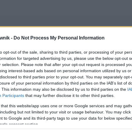
wnik -
Do Not Process My Personal Information
nazwiska
to opt-out of the sale, sharing to third parties, or processing of your per
formation for targeted advertising by us, please use the below opt-out s
ie z komentarzami)
r selection. Please note that after your opt-out request is processed y
eing interest-based ads based on personal information utilized by us or
disclosed to third parties prior to your opt-out. You may separately opt-
wników (główne):
imiona i nazwiska kobiet
— ogólnie dostępna
losure of your personal information by third parties on the IAB’s list of
. This information may also be disclosed by us to third parties on the
IA
Participants
that may further disclose it to other third parties.
 that this website/app uses one or more Google services and may gath
including but not limited to your visit or usage behaviour. You may click 
 to Google and its third-party tags to use your data for below specifi
ogle consent section.