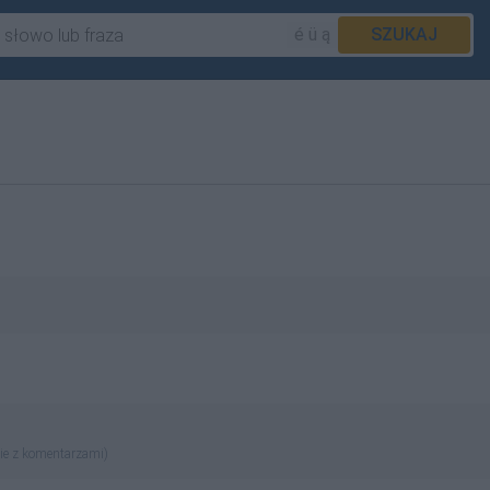
é ü ą
SZUKAJ
ie z komentarzami)