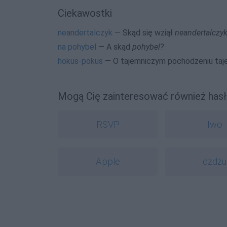
Ciekawostki
neandertalczyk
— Skąd się wziął
neandertalczy
na pohybel
— A skąd
pohybel
?
hokus-pokus
— O tajemniczym pochodzeniu ta
Mogą Cię zainteresować również hasł
RSVP
Iwo
Apple
dżdżu