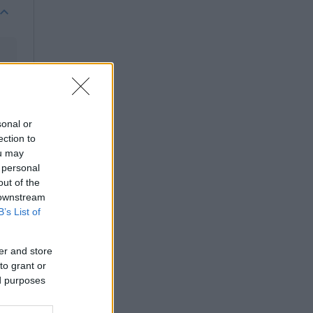
sonal or
ection to
ou may
 personal
out of the
 downstream
B’s List of
er and store
to grant or
ed purposes