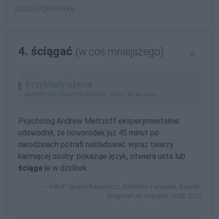
ZGŁOŚ POPRAWKĘ
4. ściągać
(w coś mniejszego)
Przykłady użycia
autentyczne, starannie wybrane, zobacz też
na blogu
Psycholog Andrew Meltzoff eksperymentalnie
udowodnił, że noworodek już 45 minut po
narodzinach potrafi naśladować wyraz twarzy
karmiącej osoby: pokazuje język, otwiera usta lub
ściąga
je w dzióbek.
KWJP: Ignacy Karpowicz,
Ostrożnie z empatię
, Książki.
Magazyn do czytania, 16.02.2015