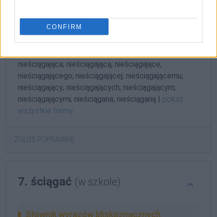
Gramatyka
CONFIRM
formy alfabetycznie:
nieściągająca; nieściągającą; nieściągające;
nieściągającego; nieściągającej; nieściągającemu;
nieściągający; nieściągających; nieściągającym;
nieściągającymi; nieściągana; nieściąganą |
pokaż
wszystkie formy
ZGŁOŚ POPRAWKĘ
7. ściągać
(w szkole)
Słownik wyrazów bliskoznacznych