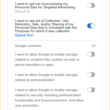
I want to opt-out of processing my
Personal Data for Targeted Advertising.
ZGŁOŚ POPRAWKĘ
Opted In
I want to opt-out of Collection, Use,
Retention, Sale, and/or Sharing of my
Personal Data that Is Unrelated with the
Purposes for which it was collected.
6. ściągać
(płyn)
Opted Out
Google consents
Przykłady użycia
I want to allow Google to enable storage
autentyczne, starannie wybrane, zobacz też
na blogu
related to analytics like cookies on web or
device identifiers in apps.
Premierę grałam z cieknącymi piersiami. Pamiętam,
jak w momentach podniecenia i emocji robiła mi się ta
I want to allow Google to enable storage
halka mokra. Na szczęście to trwało cztery godziny,
related to personalization.
mogłam biegać do garderoby
ściągać
mleko
I want to allow Google to enable storage
laktatorem, z garderobianymi chowałyśmy je do
related to security, including authentication
lodówki.
functionality and fraud prevention, and other
user protection.
KWJP: Witold Mrozek,
Malina
, Dwutygodnik 233, 01.03.2018