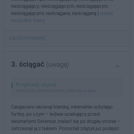
nieściągający; nieściągających; nieściągającym;
nieściągającymi; nieściągana; nieściąganą |
pokaż
wszystkie formy
ZGŁOŚ POPRAWKĘ
3. ściągać
(uwagę)
Przykłady użycia
autentyczne, starannie wybrane, zobacz też
na blogu
Cangaceiro nacisnął klamkę, minimalnie uchylając
furtkę, po czym – ledwie uciekający przed
nieumarłymi Saternus znalazł się po drugiej stronie –
zatrzasnął ją z hukiem. Pozostali zdążyli już podejść