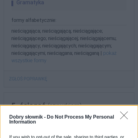
Gramatyka
formy alfabetycznie:
nieściągająca; nieściągającą; nieściągające;
nieściągającego; nieściągającej; nieściągającemu;
nieściągający; nieściągających; nieściągającym;
nieściągającymi; nieściągana; nieściąganą |
pokaż
wszystkie formy
ZGŁOŚ POPRAWKĘ
5. ściągać
(sznurkiem)
Dobry słownik -
Do Not Process My Personal
Information
Przykłady użycia
autentyczne, starannie wybrane, zobacz też
na blogu
If you wish to opt-out of the sale, sharing to third parties, or