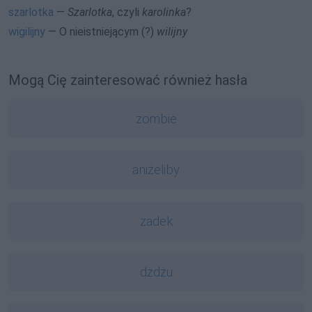
szarlotka
—
Szarlotka
, czyli
karolinka
?
wigilijny
— O nieistniejącym (?)
wilijny
Mogą Cię zainteresować również hasła
zombie
aniżeliby
zadek
dżdżu