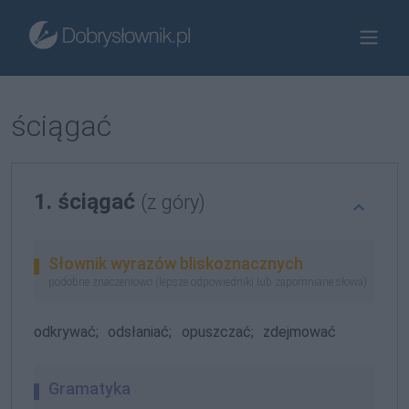
ściągać
1. ściągać
(z góry)
Słownik wyrazów bliskoznacznych
podobne znaczeniowo (lepsze odpowiedniki lub zapomniane słowa)
odkrywać;
odsłaniać;
opuszczać;
zdejmować
Gramatyka