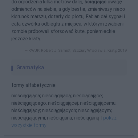
do ogrodzenia kilka metrów dalej,
ściągając
uwagę
odmieńców na siebie, a gdy bestie, zmieniwszy nieco
kierunek marszu, dotarły do płotu, Fabian dał sygnał i
cała czwórka odbiegła z miejsca, w którym zwabieni
zombie próbowali sforsować kute, poniemieckie
jeszcze kraty.
KWJP: Robert J. Szmidt, Szczury Wrocławia. Kraty, 2019
Gramatyka
formy alfabetycznie:
nieściągająca; nieściągającą; nieściągające;
nieściągającego; nieściągającej; nieściągającemu;
nieściągający; nieściągających; nieściągającym;
nieściągającymi; nieściągana; nieściąganą |
pokaż
wszystkie formy