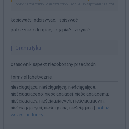
podobne znaczeniowo (lepsze odpowiedniki lub zapomniane słowa)
kopiować;
odpisywać;
spisywać
potocznie:
odgapiać;
zgapiać;
zrzynać
Gramatyka
czasownik aspekt niedokonany przechodni
formy alfabetycznie:
nieściągająca; nieściągającą; nieściągające;
nieściągającego; nieściągającej; nieściągającemu;
nieściągający; nieściągających; nieściągającym;
nieściągającymi; nieściągana; nieściąganą |
pokaż
wszystkie formy