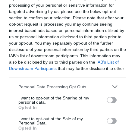
processing of your personal or sensitive information for
Jest 25 stycznia 1990 r. Benazir Bhutto, premierka
targeted advertising by us, please use the below opt-out
section to confirm your selection. Please note that after your
Pakistanu, jest w dziewiątym miesiącu ciąży. Chodzi
opt-out request is processed you may continue seeing
w luźnym sari, a brzuch
ściąga
pasami. Nikt, nawet
interest-based ads based on personal information utilized by
najbliżsi współpracownicy, nie wie, że spodziewa się
us or personal information disclosed to third parties prior to
dziecka.
your opt-out. You may separately opt-out of the further
disclosure of your personal information by third parties on the
KWJP: Iwona Dominik, Matka Boska premierowa Jacinda
IAB’s list of downstream participants. This information may
Ardern, Wysokie Obcasy, 28.02.2019
also be disclosed by us to third parties on the
IAB’s List of
Downstream Participants
that may further disclose it to other
Gramatyka
third parties.
Please note that this website/app uses one or more Google
Personal Data Processing Opt Outs
formy alfabetycznie:
services and may gather and store information including but
not limited to your visit or usage behaviour. You may click to
I want to opt-out of the Sharing of my
nieściągająca; nieściągającą; nieściągające;
personal data.
grant or deny consent to Google and its third-party tags to
Opted In
nieściągającego; nieściągającej; nieściągającemu;
use your data for below specified purposes in below Google
nieściągający; nieściągających; nieściągającym;
consent section.
I want to opt-out of the Sale of my
Personal Data.
nieściągającymi; nieściągana; nieściąganą |
pokaż
Opted In
wszystkie formy