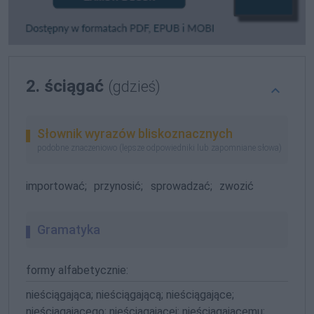
2. ściągać
(gdzieś)
Słownik wyrazów bliskoznacznych
podobne znaczeniowo (lepsze odpowiedniki lub zapomniane słowa)
importować;
przynosić;
sprowadzać;
zwozić
Gramatyka
formy alfabetycznie:
nieściągająca; nieściągającą; nieściągające;
nieściągającego; nieściągającej; nieściągającemu;