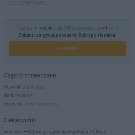
ZGŁOŚ POPRAWKĘ
Pozostały wątpliwości? Brakuje czegoś w haśle?
Zobacz, co zyskują abonenci Dobrego słownika.
SPRAWDŹ
Często sprawdzane
Przyimki dla Węgier
Nadużywane?
Pisownia:
joker
czy
dżoker
Ciekawostki
huncwot
— Od wulgaryzmu do Harry'ego Pottera