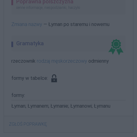
Poprawna polszczyzna
cenne informacje, niespodzianki, haczyki
Zmiana nazwy
— Łyman po staremu i nowemu
Gramatyka
rzeczownik
rodzaj męskorzeczowy
odmienny
formy w tabelce:
formy:
Łyman; Łymanem; Łymanie; Łymanowi; Łymanu
ZGŁOŚ POPRAWKĘ