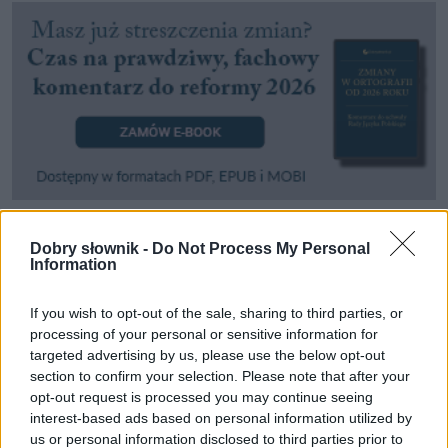
Dobry słownik -
Do Not Process My Personal
Pozostały wątpliwości? Brakuje czegoś w haśle?
Information
Zobacz, co zyskują abonenci Dobrego słownika.
If you wish to opt-out of the sale, sharing to third parties, or
SPRAWDŹ
processing of your personal or sensitive information for
targeted advertising by us, please use the below opt-out
section to confirm your selection. Please note that after your
opt-out request is processed you may continue seeing
Często sprawdzane
interest-based ads based on personal information utilized by
us or personal information disclosed to third parties prior to