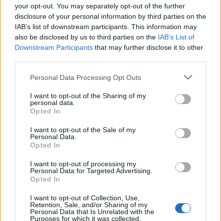
Czy stawiać przecinek?
your opt-out. You may separately opt-out of the further
Kiedy
tego Apolla
, kiedy
tego Apollona
, kiedy
tego Apollo
,
disclosure of your personal information by third parties on the
czyli jeszcze o odmianie imienia
Apollo
IAB’s list of downstream participants. This information may
also be disclosed by us to third parties on the
IAB’s List of
Zwracanie się do własnego dziadka
Downstream Participants
that may further disclose it to other
third parties.
Ciekawostki
Please note that this website/app uses one or more Google
Personal Data Processing Opt Outs
services and may gather and store information including but
chochlik drukarski
— Ty chochliku, ty!
not limited to your visit or usage behaviour. You may click to
I want to opt-out of the Sharing of my
ludzik
— Pochodzenie wyrazu
ludzik
personal data.
grant or deny consent to Google and its third-party tags to
Opted In
żleb
— O formie
źleb
use your data for below specified purposes in below Google
consent section.
I want to opt-out of the Sale of my
Personal Data.
Opted In
Mogą Cię zainteresować również hasła
I want to opt-out of processing my
Personal Data for Targeted Advertising.
opus
Opted In
I want to opt-out of Collection, Use,
Retention, Sale, and/or Sharing of my
hrabia
Personal Data that Is Unrelated with the
Purposes for which it was collected.