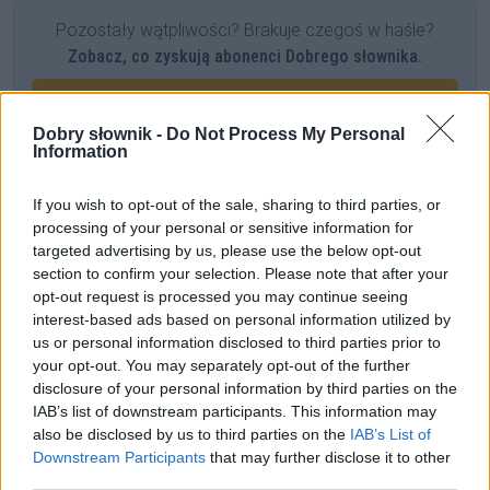
Pozostały wątpliwości? Brakuje czegoś w haśle?
Zobacz, co zyskują abonenci Dobrego słownika.
SPRAWDŹ
Dobry słownik -
Do Not Process My Personal
Information
Często sprawdzane
If you wish to opt-out of the sale, sharing to third parties, or
processing of your personal or sensitive information for
O (nie)odmienności i wymowie nazwiska
Branagh
targeted advertising by us, please use the below opt-out
Wataha wilków, a każdy wilk w tej...
section to confirm your selection. Please note that after your
opt-out request is processed you may continue seeing
Przymiotnik od
Drezno
interest-based ads based on personal information utilized by
us or personal information disclosed to third parties prior to
Ciekawostki
your opt-out. You may separately opt-out of the further
disclosure of your personal information by third parties on the
Brexit
— Nie ma takiego słowa: Brexit!
IAB’s list of downstream participants. This information may
also be disclosed by us to third parties on the
IAB’s List of
bardzo
— Tak bardzo nieokolicznik
Downstream Participants
that may further disclose it to other
sztambuch
— Pochodzenie wyrazu
sztambuch
third parties.