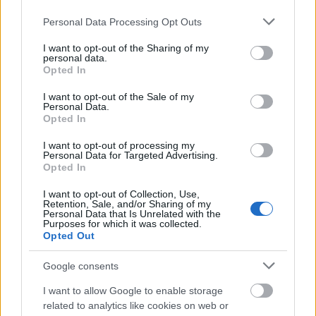
Please note that this website/app uses one or more Google
Personal Data Processing Opt Outs
Mogą Cię zainteresować również hasła
services and may gather and store information including but
not limited to your visit or usage behaviour. You may click to
I want to opt-out of the Sharing of my
personal data.
grant or deny consent to Google and its third-party tags to
Opted In
selfie
use your data for below specified purposes in below Google
consent section.
I want to opt-out of the Sale of my
Personal Data.
Opted In
babysitter
I want to opt-out of processing my
Personal Data for Targeted Advertising.
Opted In
niemniej
I want to opt-out of Collection, Use,
Retention, Sale, and/or Sharing of my
Personal Data that Is Unrelated with the
Purposes for which it was collected.
kłuć
Opted Out
Google consents
mgła
I want to allow Google to enable storage
related to analytics like cookies on web or