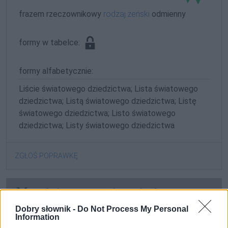
frazem rzeczownikowy
rodzaj żeński
odmienny
formy w tabelce:
formy alfabetycznie:
Liście światowego dziedzictwa; Lista światowego
dziedzictwa; Listą światowego dziedzictwa; Listę
światowego dziedzictwa; Listo światowego
dziedzictwa; Listy światowego dziedzictwa
ZGŁOŚ POPRAWKĘ
Dobry słownik -
Do Not Process My Personal
Information