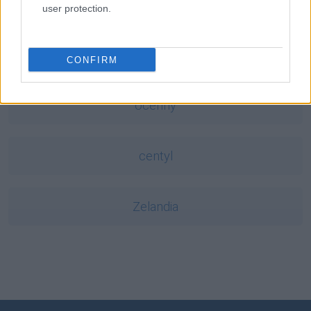
kagańcowy
user protection.
edykuł
CONFIRM
ocenny
centyl
Zelandia