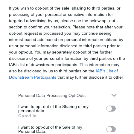
If you wish to opt-out of the sale, sharing to third parties, or
processing of your personal or sensitive information for
targeted advertising by us, please use the below opt-out
section to confirm your selection. Please note that after your
opt-out request is processed you may continue seeing
interest-based ads based on personal information utilized by
us or personal information disclosed to third parties prior to
Pozostały wątpliwości? Brakuje czegoś w haśle?
your opt-out. You may separately opt-out of the further
Zobacz, co zyskują abonenci Dobrego słownika.
disclosure of your personal information by third parties on the
IAB’s list of downstream participants. This information may
SPRAWDŹ
also be disclosed by us to third parties on the
IAB’s List of
Downstream Participants
that may further disclose it to other
third parties.
Często sprawdzane
Please note that this website/app uses one or more Google
Personal Data Processing Opt Outs
services and may gather and store information including but
Ę widzę
not limited to your visit or usage behaviour. You may click to
I want to opt-out of the Sharing of my
personal data.
grant or deny consent to Google and its third-party tags to
Nadużywane?
Opted In
use your data for below specified purposes in below Google
Ile głosek jest w słowie
pięćdziesięciogroszówka
?
consent section.
I want to opt-out of the Sale of my
Personal Data.