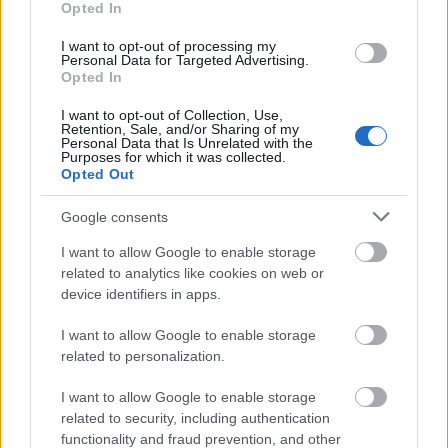
Opted In
Ciekawostki
I want to opt-out of processing my
Cudka
— Cudka — pochodzenie imienia
Personal Data for Targeted Advertising.
Opted In
ludzik
— Pochodzenie wyrazu
ludzik
zapotecki
— Problemy z Biblią
I want to opt-out of Collection, Use,
Retention, Sale, and/or Sharing of my
Personal Data that Is Unrelated with the
Purposes for which it was collected.
Mogą Cię zainteresować również hasła
Opted Out
Google consents
Eskimos
I want to allow Google to enable storage
related to analytics like cookies on web or
device identifiers in apps.
wałczyć
I want to allow Google to enable storage
related to personalization.
à la
I want to allow Google to enable storage
related to security, including authentication
functionality and fraud prevention, and other